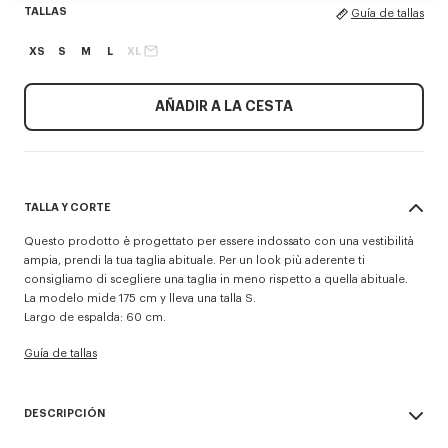
TALLAS
Guía de tallas
XS
S
M
L
XL
AÑADIR A LA CESTA
TALLA Y CORTE
Questo prodotto è progettato per essere indossato con una vestibilità
ampia, prendi la tua taglia abituale. Per un look più aderente ti
consigliamo di scegliere una taglia in meno rispetto a quella abituale.
La modelo mide 175 cm y lleva una talla S.
Largo de espalda: 60 cm.
Guía de tallas
DESCRIPCIÓN
Confeccionado en nylon repelente al agua, este cortavientos se realza