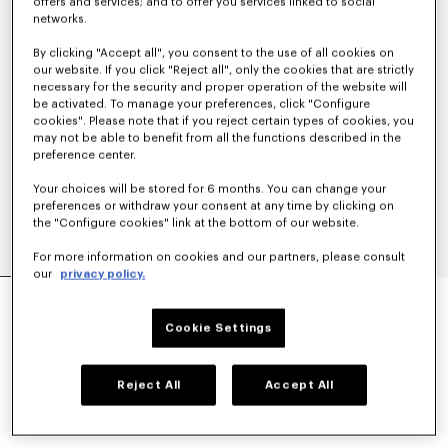
offers and services; and to offer you services linked to social
networks.
By clicking "Accept all", you consent to the use of all cookies on
our website. If you click "Reject all", only the cookies that are strictly
necessary for the security and proper operation of the website will
be activated. To manage your preferences, click "Configure
cookies". Please note that if you reject certain types of cookies, you
may not be able to benefit from all the functions described in the
preference center.
Your choices will be stored for 6 months. You can change your
preferences or withdraw your consent at any time by clicking on
the "Configure cookies" link at the bottom of our website.
For more information on cookies and our partners, please consult
our
privacy policy.
CORTAVIENTOS 'KENZO TULIP'
Mex$ 14,800.00
Cookie Settings
COLORES :
Caqui
Reject All
Accept All
Seleccionado