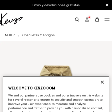
Skip to main content
Skip to footer content
Envío y devoluciones gratuitas
Página
oficial
de
MUJER
Chaquetas Y Abrigos
KENZO
WELCOME TO KENZO.COM
We and our partners use cookies and other trackers on this website
for several reasons: to ensure its security and smooth operation; to
improve your user experience; to measure and analyze
performance and traffic; to provide you with personalized content,