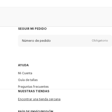
SEGUIR MI PEDIDO
Número de pedido
Obligatorio
Email
Obligatorio
AYUDA
Mi Cuenta
ENVIAR
Guía de tallas
Preguntas frecuentes
NUESTRAS TIENDAS
Encontrar una tienda cercana
PAÍS DE ENVÍO/REGIÓN