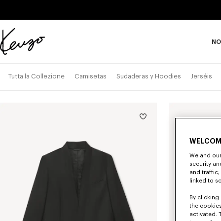
Skip to main content
Skip to footer content
NO
Página
oficial
de
Tutta la Collezione
Camisetas
Sudaderas y Hoodies
Jerséis
KENZO
WELCOM
We and our 
security a
and traffic
linked to s
By clicking 
the cookies
activated. 