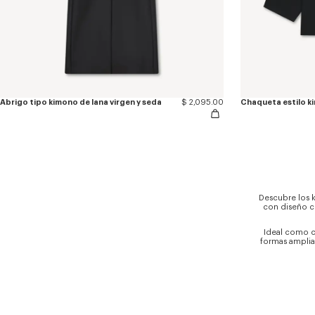
Abrigo tipo kimono de lana virgen y seda
$ 2,095.00
Chaqueta estilo k
Descubre los 
con diseño c
Ideal como c
formas amplias