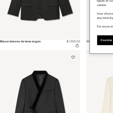
types of co
center.
Your choice
any time by
For more i
Cookie 
Blazer kimono de lana virgen
$ 1,105.00
Chaqueta ligera e