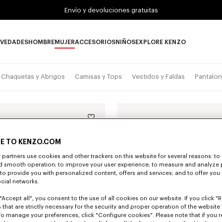
Envío y devoluciones gratuitas
VEDADES
HOMBRE
MUJER
ACCESORIOS
NIÑOS
EXPLORE KENZO
Novedades subcategories
HOMBRE subcategories
MUJER subcategories
ACCESORIOS subcategories
NIÑOS subcategories
EXPLORE KENZO su
Chaquetas y Abrigos
Camisas y Tops
Vestidos y Faldas
Pantalon
E TO KENZO.COM
partners use cookies and other trackers on this website for several reasons: to 
nd smooth operation; to improve your user experience; to measure and analyze
; to provide you with personalized content, offers and services; and to offer you
ocial networks.
"Accept all", you consent to the use of all cookies on our website. If you click "Re
 that are strictly necessary for the security and proper operation of the website 
To manage your preferences, click "Configure cookies". Please note that if you r