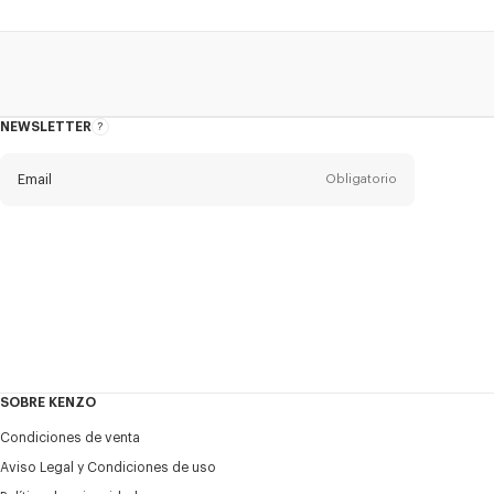
NEWSLETTER
Acerca
del
boletín
Email
Obligatorio
Título
Obligatorio
Estado civil*
Nombre*
Obligatorio
SOBRE KENZO
Appelido*
Condiciones de venta
Obligatorio
Aviso Legal y Condiciones de uso