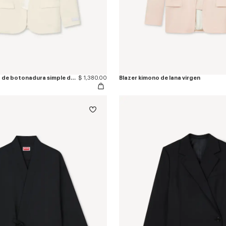
Blazer tipo kimono de botonadura simple de lana virgen
$ 1,380.00
Blazer kimono de lana virgen