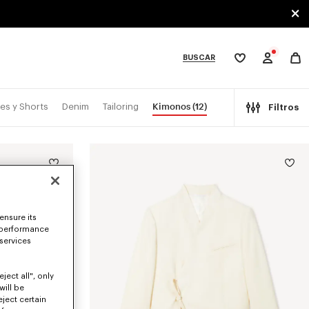
BUSCAR
Mi
lista
de
deseos
bcategories
Kimonos
(12)
es y Shorts
Denim
Tailoring
Filtros
ensure its
 performance
 services
ject all", only
will be
eject certain