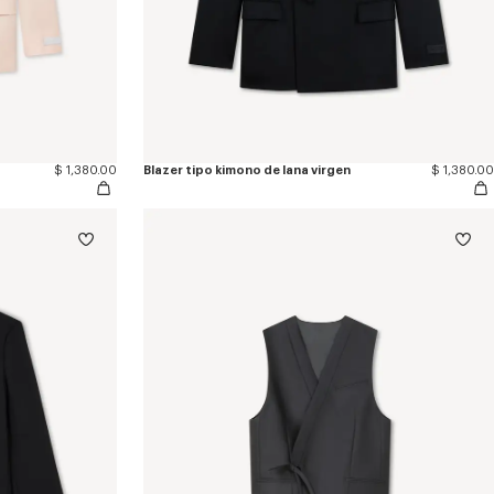
$ 1,380.00
Blazer tipo kimono de lana virgen
$ 1,380.00