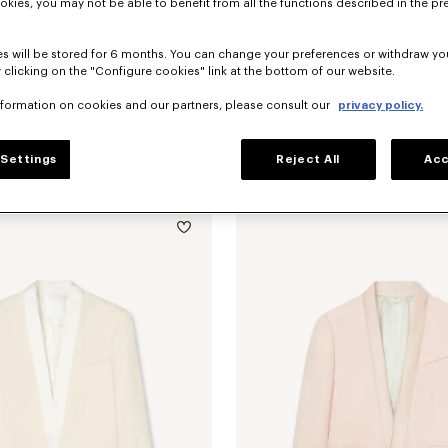
okies, you may not be able to benefit from all the functions described in the pr
s will be stored for 6 months. You can change your preferences or withdraw yo
 clicking on the "Configure cookies" link at the bottom of our website.
nformation on cookies and our partners, please consult our
privacy policy.
Settings
Reject All
Acc
stilo kimono
$ 685.00
Chaqueta ligera estilo kimono de lan