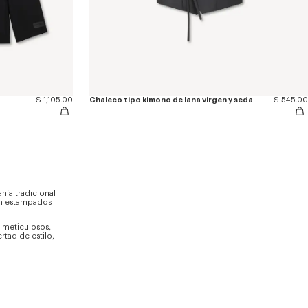
$ 1,105.00
Chaleco tipo kimono de lana virgen y seda
$ 545.00
ía tradicional
en estampados
 meticulosos,
rtad de estilo,