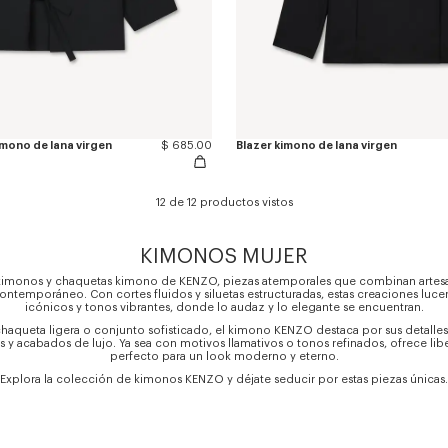
imono de lana virgen
$ 685.00
Blazer kimono de lana virgen
12 de 12 productos vistos
KIMONOS MUJER
kimonos y chaquetas kimono de KENZO, piezas atemporales que combinan artesan
ontemporáneo. Con cortes fluidos y siluetas estructuradas, estas creaciones luc
icónicos y tonos vibrantes, donde lo audaz y lo elegante se encuentran.
haqueta ligera o conjunto sofisticado, el kimono KENZO destaca por sus detalles
 y acabados de lujo. Ya sea con motivos llamativos o tonos refinados, ofrece libe
perfecto para un look moderno y eterno.
Explora la colección de kimonos KENZO y déjate seducir por estas piezas únicas.