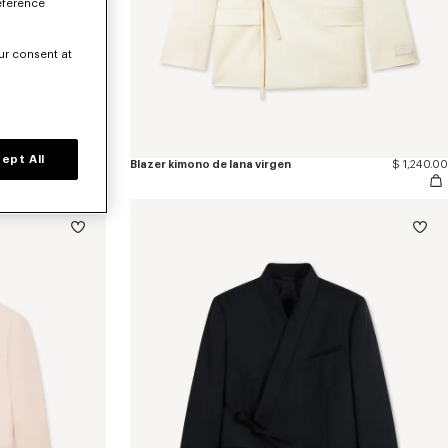
eference
ur consent at
ept All
a virgen
$ 630.00
Blazer kimono de lana virgen
$ 1,240.00