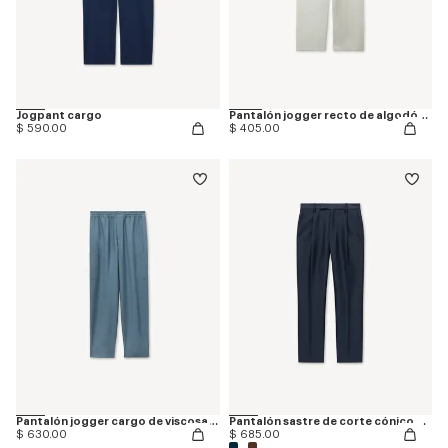
Jogpant cargo
Pantalón jogger recto de algodón 'KENZO Jumping Tiger'
$ 590.00
$ 405.00
Pantalón jogger cargo de viscosa y lana
Pantalón sastre de corte cónico de lana virgen y seda
$ 630.00
$ 685.00