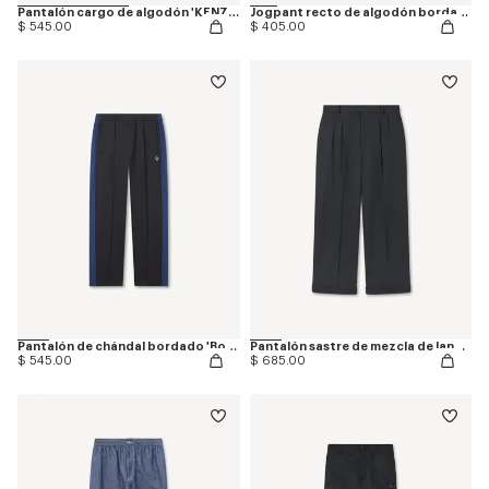
Pantalón cargo de algodón 'KENZO Signature'
Jogpant recto de algodón bordado 'Boke Flower 2.0'
$ 545.00
$ 405.00
Pantalón de chándal bordado 'Boke Flower 2.0'
Pantalón sastre de mezcla de lana virgen
$ 545.00
$ 685.00