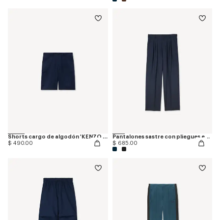
Shorts cargo de algodón 'KENZO Varsity'
Pantalones sastre con pliegues en lana virgen
$ 490.00
$ 685.00