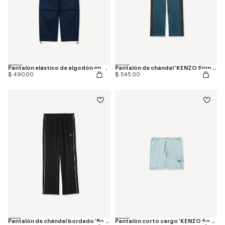
Pantalón elástico de algodón en espiga
Pantalón de chándal 'KENZO Signature'
$ 490.00
$ 545.00
Pantalón de chándal bordado 'Boke Flower 2.0'
Pantalón corto cargo 'KENZO Sounds' de chambray