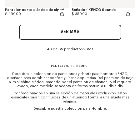
Pantalón corto elástico de algodón 'KENZO Apple Pop'
Bañador 'KENZO Sounds
$ 490.00
$ 350.00
VER MÁS
40 de 65 productos vistos
PANTALONES HOMBRE
Descubre la colección de pantalones y shorts para hombre KENZO,
diseñada para combinar confort y líneas depuradas. Del pantalón de traje
slim al chino clásico, pasando por el pantalón de chándal o el vaquero
lavado, cada modelo se adapta de forma natural a tu día a día.
Confeccionados en una selección de materiales exclusivos, estos
esenciales pasan con fluidez de un atuendo formal a una silueta más
relajada.
Descubre nuestra
colección para Hombre
.