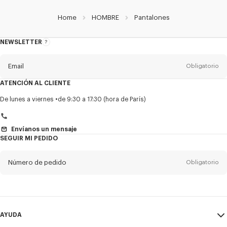
Home
HOMBRE
Pantalones
NEWSLETTER
Acerca
del
boletín
Email
Obligatorio
ATENCIÓN AL CLIENTE
Título
Obligatorio
De lunes a viernes
de 9:30 a 17:30 (hora de París)
Envíanos un mensaje
SEGUIR MI PEDIDO
Nombre*
Obligatorio
Número de pedido
Obligatorio
Appelido*
Obligatorio
Email
Obligatorio
AYUDA
+1