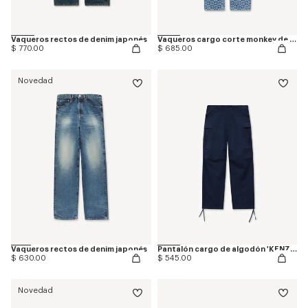
Vaqueros rectos de denim japonés
Vaqueros cargo corte monkey de denim japonés 'Kenzogram'
$ 770.00
$ 685.00
Novedad
Vaqueros rectos de denim japonés
Pantalón cargo de algodón 'KENZO Varsity'
$ 630.00
$ 545.00
Novedad