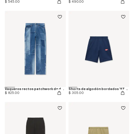
$ 545.00
$ 490.00
Vaqueros rectos patchwork de denim japonés
Shorts de algodón bordados 'KENZO Loves'
$ 825.00
$ 305.00