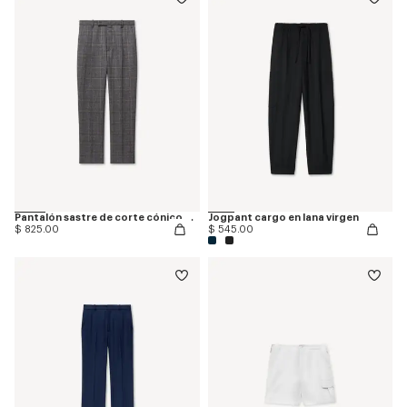
Pantalón sastre de corte cónico en lana 'KENZO Checks'
Jogpant cargo en lana virgen
$ 825.00
$ 545.00