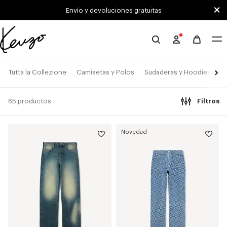
Skip to main content
Skip to footer content
Envío y devoluciones gratuitas
Página
oficial
de
Tutta la Collezione
Camisetas y Polos
Sudaderas y Hoodies
C
KENZO
65 productos
Filtros
Novedad