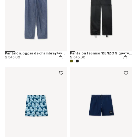
Pantalón jogger de chambray lavado 'KENZO Loves'
Pantalón técnico 'KENZO Signature'
$ 545.00
$ 545.00