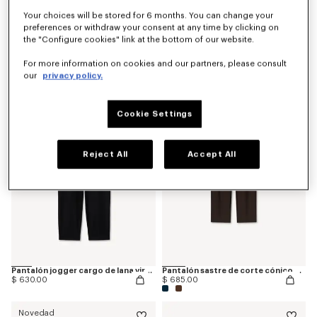
Your choices will be stored for 6 months. You can change your
preferences or withdraw your consent at any time by clicking on
the "Configure cookies" link at the bottom of our website.
Pantalón chino con doble refuerzo en las rodillas de algodón con motivo de espiga 'KENZO Wildflower'
Shorts elásticos de seda 'KENZO Wildflower'
$ 630.00
$ 545.00
For more information on cookies and our partners, please consult
our
privacy policy.
Novedad
Cookie Settings
Reject All
Accept All
Pantalón jogger cargo de lana virgen
Pantalón sastre de corte cónico de lana virgen y seda
$ 630.00
$ 685.00
Novedad