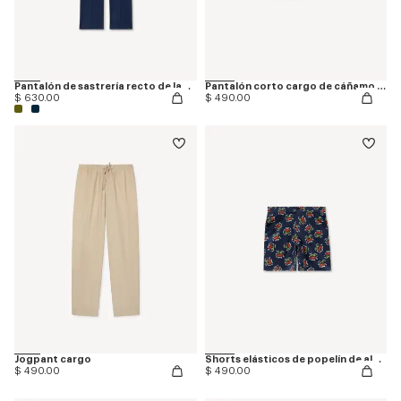
Pantalón de sastrería recto de lana virgen
Pantalón corto cargo de cáñamo y lino
$ 630.00
$ 490.00
Jogpant cargo
Shorts elásticos de popelín de algodón 'KENZO Loves'
$ 490.00
$ 490.00