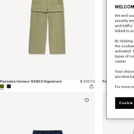
WELCOM
We and our 
security a
and traffic
linked to s
By clicking 
the cookies
activated. 
types of co
center.
Your choice
any time by
Pantalón técnico 'KENZO Signature'
$ 545.00
For more i
Cookie 