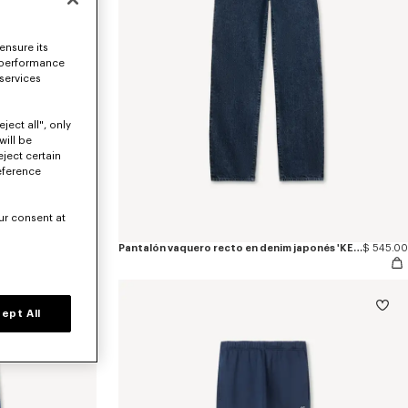
ensure its
 performance
 services
ject all", only
will be
eject certain
eference
ur consent at
ature'
$ 405.00
Pantalón vaquero recto en denim japonés 'KENZO Signature'
$ 545.00
ept All