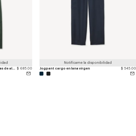
lidad
Notifícame la disponibilidad
Pantalón chino con rodillas reforzadas de algodón 'Kenzogram'
$ 685.00
Jogpant cargo en lana virgen
$ 545.00