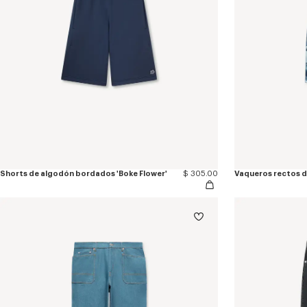
Shorts de algodón bordados 'Boke Flower'
$ 305.00