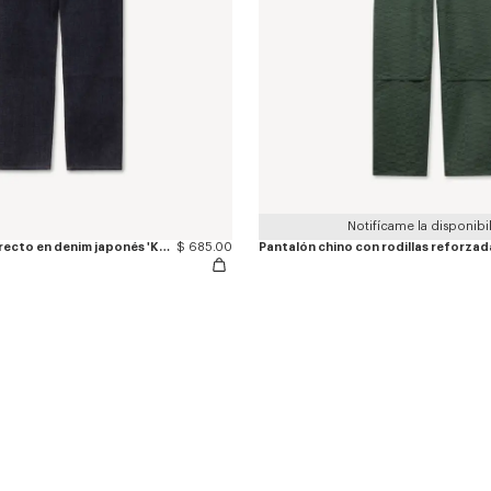
Notifícame la disponibi
Pantalón vaquero recto en denim japonés 'KENZO Tulip'
$ 685.00