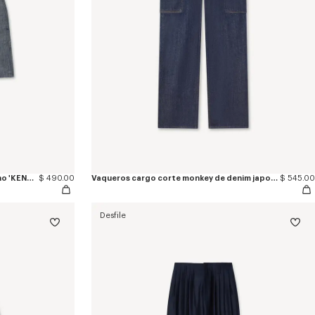
Pantalón corto recto de algodón y lino 'KENZO Tulip'
$ 490.00
Vaqueros cargo corte monkey de denim japonés
$ 545.00
Desfile