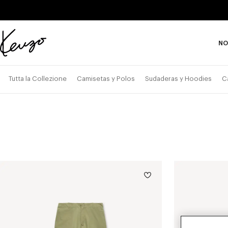
Skip to main content
Skip to footer content
NO
Página
oficial
de
Tutta la Collezione
Camisetas y Polos
Sudaderas y Hoodies
C
KENZO