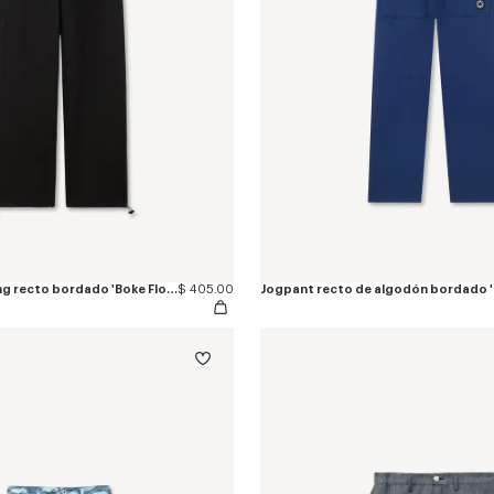
Pantalón de jogging recto bordado 'Boke Flower 2.0' de algodón
$ 405.00