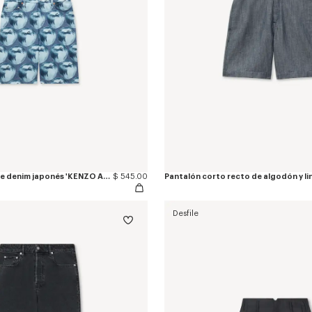
Vaqueros rectos de denim japonés 'KENZO Apple Pop'
$ 545.00
Desfile