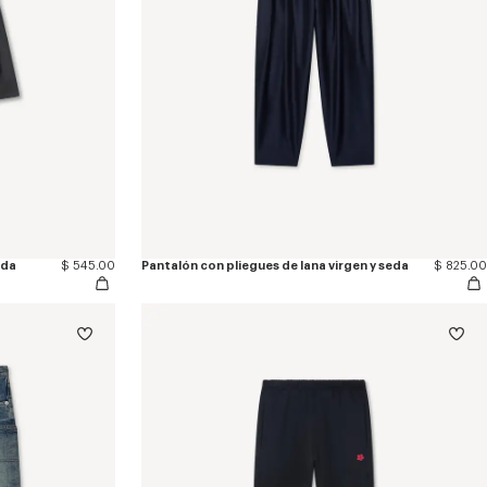
eda
$ 545.00
Pantalón con pliegues de lana virgen y seda
$ 825.00