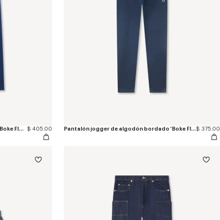
Jogpant recto de algodón bordado 'Boke Flower 2.0'
$ 405.00
Pantalón jogger de algodón bordado 'Boke Flower'
$ 375.00