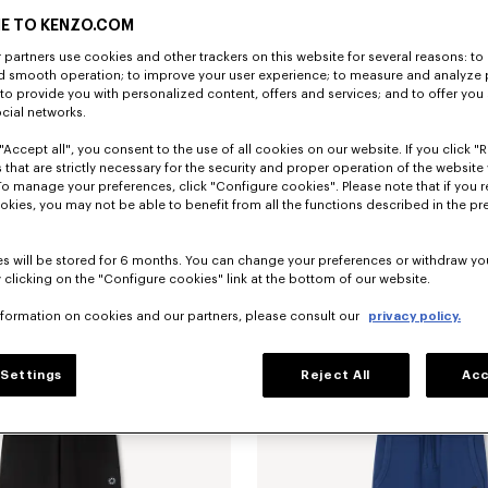
E TO KENZO.COM
partners use cookies and other trackers on this website for several reasons: to 
nd smooth operation; to improve your user experience; to measure and analyze
; to provide you with personalized content, offers and services; and to offer you
ocial networks.
"Accept all", you consent to the use of all cookies on our website. If you click "Re
 that are strictly necessary for the security and proper operation of the website 
To manage your preferences, click "Configure cookies". Please note that if you r
okies, you may not be able to benefit from all the functions described in the pr
s will be stored for 6 months. You can change your preferences or withdraw yo
 clicking on the "Configure cookies" link at the bottom of our website.
Pantalón corto elástico 'KENZO Sounds' de seda
$ 545.00
Pantalón corto técnico 'KENZO Sign
nformation on cookies and our partners, please consult our
privacy policy.
Settings
Reject All
Acc