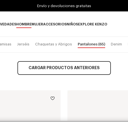
Envío y devoluciones gratuitas
VEDADES
HOMBRE
MUJER
ACCESORIOS
NIÑOS
EXPLORE KENZO
Novedades subcategories
HOMBRE subcategories
MUJER subcategories
ACCESORIOS subcategories
NIÑOS subcategories
EXPLORE KENZO su
Pantalones
(65)
amisas
Jerséis
Chaquetas y Abrigos
Denim
CARGAR PRODUCTOS ANTERIORES