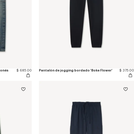
ponés
$ 685.00
Pantalón de jogging bordado 'Boke Flower'
$ 375.00