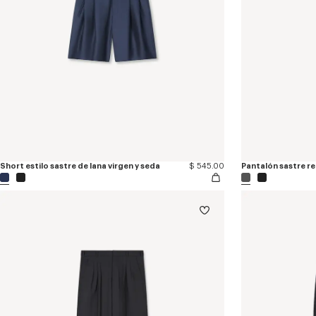
Short estilo sastre de lana virgen y seda
$ 545.00
Pantalón sastre re