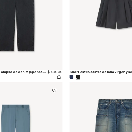
Vaqueros de corte amplio de denim japonés Botan
$ 490.00
Short estilo sastre de lana virgen y s