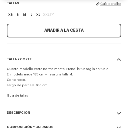
TALLAS
Guía de tallas
XS
S
M
L
XL
XXL
AÑADIR A LA CESTA
TALLA Y CORTE
Questo modello veste normalmente. Prendi la tua taglia abituale.
El modelo mide 185 cm y lleva una talla M.
Corte recto.
Largo de pernera: 105 cm.
Guía de tallas
DESCRIPCIÓN
Pantalón técnico 'KENZO Signature'.
COMPOSICIÓN Y CUIDADOS
Se puede llevar como pantalón o como short.