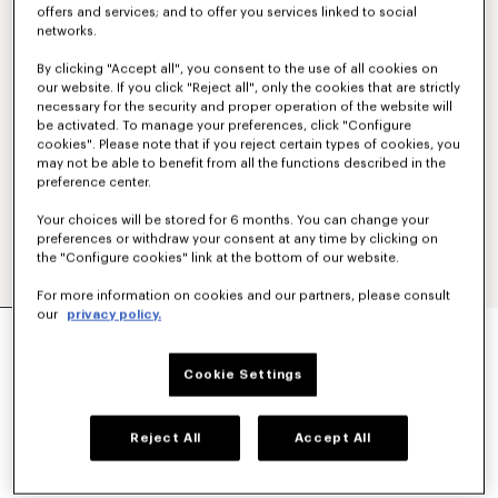
offers and services; and to offer you services linked to social
networks.
By clicking "Accept all", you consent to the use of all cookies on
our website. If you click "Reject all", only the cookies that are strictly
necessary for the security and proper operation of the website will
be activated. To manage your preferences, click "Configure
cookies". Please note that if you reject certain types of cookies, you
may not be able to benefit from all the functions described in the
preference center.
Your choices will be stored for 6 months. You can change your
preferences or withdraw your consent at any time by clicking on
the "Configure cookies" link at the bottom of our website.
For more information on cookies and our partners, please consult
our
privacy policy.
PANTALÓN TÉCNICO 'KENZO SIGNATURE'
$ 545.00
Cookie Settings
COLORES :
Caqui
Reject All
Accept All
Seleccionado