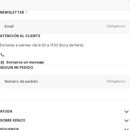
NEWSLETTER
Acerca
del
boletín
Email
Obligatorio
ATENCIÓN AL CLIENTE
Título
Obligatorio
De lunes a viernes
de 9:30 a 17:30 (hora de París)
Envíanos un mensaje
SEGUIR MI PEDIDO
Nombre*
Obligatorio
Número de pedido
Obligatorio
Appelido*
Obligatorio
Email
Obligatorio
AYUDA
+1
SOBRE KENZO
Mi Cuenta
ENVIAR
SÍGUENOS
Guía de tallas