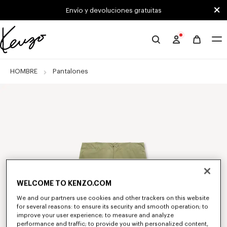
Skip to main content
Skip to footer content
Envío y devoluciones gratuitas
Página
oficial
de
HOMBRE
Pantalones
KENZO
WELCOME TO KENZO.COM
We and our partners use cookies and other trackers on this website
for several reasons: to ensure its security and smooth operation; to
improve your user experience; to measure and analyze
performance and traffic; to provide you with personalized content,