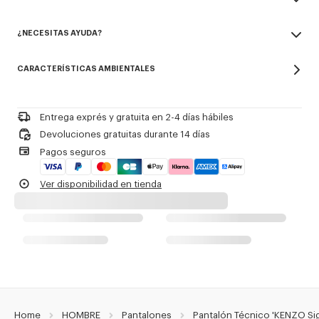
Nailon.
Made in Túnez
Sin forro.
¿NECESITAS AYUDA?
52% polyamide, 48% polyester
Dos bolsillos laterales.
No utilizar blanqueador
Dos bolsillos traseros.
Contact us by
e-mail
Limpieza profesional en seco suave en hidrocarburos
Firma KENZO bordada.
CARACTERÍSTICAS AMBIENTALES
Planchar a baja temperatura
Secado al aire libre a la sombra
Referencia Del Producto:
FG65PA5159CE.50
No secar en secadora
Lavado a mano
Entrega exprés y gratuita en 2-4 días hábiles
Limpieza profesional en húmedo muy suave
Devoluciones gratuitas durante 14 días
Pagos seguros
Ver disponibilidad en tienda
Home
HOMBRE
Pantalones
Pantalón Técnico 'KENZO Si