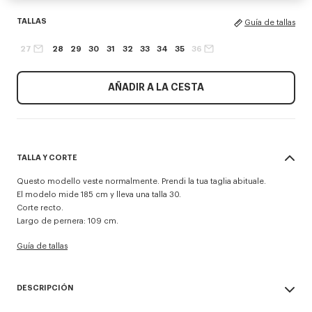
TALLAS
Guía de tallas
27
28
29
30
31
32
33
34
35
36
AÑADIR A LA CESTA
TALLA Y CORTE
Questo modello veste normalmente. Prendi la tua taglia abituale.
El modelo mide 185 cm y lleva una talla 30.
Corte recto.
Largo de pernera: 109 cm.
Guía de tallas
DESCRIPCIÓN
Pantalón vaquero recto 'KENZO Signature'.