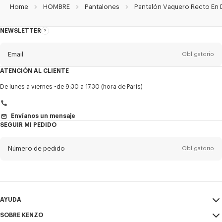
Home
HOMBRE
Pantalones
Pantalón Vaquero Recto En 
NEWSLETTER
Acerca
del
boletín
Email
Obligatorio
ATENCIÓN AL CLIENTE
Título
Obligatorio
De lunes a viernes
de 9:30 a 17:30 (hora de París)
Envíanos un mensaje
SEGUIR MI PEDIDO
Nombre*
Obligatorio
Número de pedido
Obligatorio
Appelido*
Obligatorio
Email
Obligatorio
AYUDA
+1
SOBRE KENZO
Mi Cuenta
ENVIAR