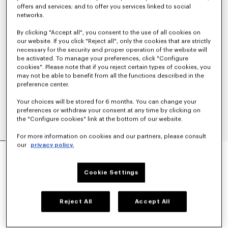
offers and services; and to offer you services linked to social
networks.
By clicking "Accept all", you consent to the use of all cookies on
our website. If you click "Reject all", only the cookies that are strictly
necessary for the security and proper operation of the website will
be activated. To manage your preferences, click "Configure
cookies". Please note that if you reject certain types of cookies, you
may not be able to benefit from all the functions described in the
preference center.
Your choices will be stored for 6 months. You can change your
preferences or withdraw your consent at any time by clicking on
the "Configure cookies" link at the bottom of our website.
For more information on cookies and our partners, please consult
our
privacy policy.
PANTALÓN VAQUERO RECTO EN DENIM
JAPONÉS 'KENZO SIGNATURE'
$ 545.00
Cookie Settings
COLORES :
Medium Stone Blue Denim
Reject All
Accept All
Seleccionado