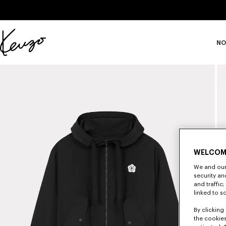
Skip to main content
Skip to footer content
NO
Página
oficial
de
KENZO
WELCOM
We and our 
security a
and traffic
linked to s
By clicking 
the cookies