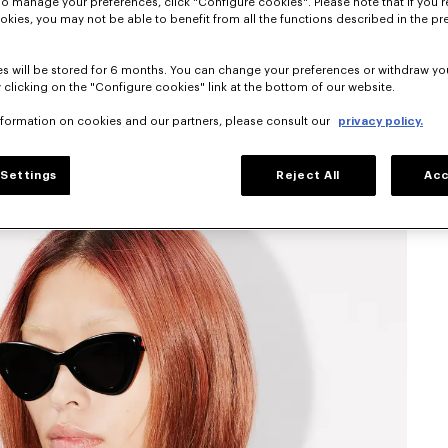
To manage your preferences, click "Configure cookies". Please note that if you r
okies, you may not be able to benefit from all the functions described in the pr
s will be stored for 6 months. You can change your preferences or withdraw yo
 clicking on the "Configure cookies" link at the bottom of our website.
nformation on cookies and our partners, please consult our
privacy policy.
Settings
Reject All
Acc