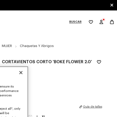
BUSCAR
Mi
lista
de
deseos
bcategories
MUJER
Chaquetas Y Abrigos
CORTAVIENTOS CORTO 'BOKE FLOWER 2.0'
$ 685.00
COLORES :
Negro
ensure its
Seleccionado
 performance
 services
TALLAS
Guía de tallas
ject all", only
will be
XS
S
M
L
XL