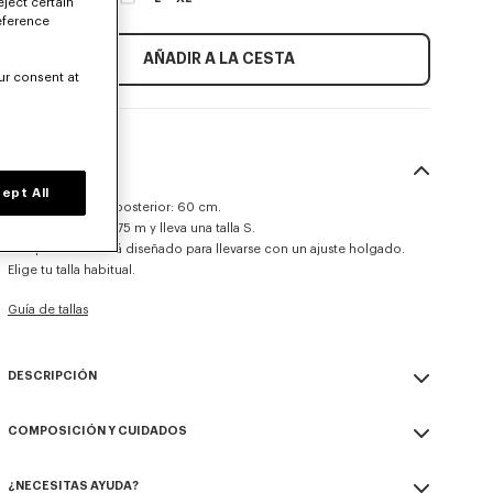
eject certain
eference
AÑADIR A LA CESTA
ur consent at
TALLA Y CORTE
ept All
Largo de la parte posterior: 60 cm.
La modelo mide 175 m y lleva una talla S.
Este producto está diseñado para llevarse con un ajuste holgado.
Elige tu talla habitual.
Guía de tallas
DESCRIPCIÓN
Este cortavientos presenta una versión minimalista de la icónica
COMPOSICIÓN Y CUIDADOS
'Boke Flower' de Nigo, el nuevo motivo distintivo de la colección
KENZO Paris para mujer. Su original diseño se realza con una
Made in China
capucha y un bajo ajustable. Está confeccionado en un tejido
¿NECESITAS AYUDA?
100% nylon