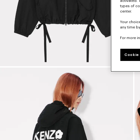
activated. 
types of co
center.
Your choice
any time by
For more i
Cookie 