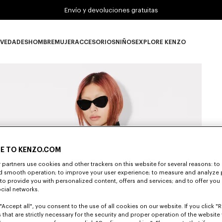
Envío y devoluciones gratuitas
VEDADES
HOMBRE
MUJER
ACCESORIOS
NIÑOS
EXPLORE KENZO
Novedades subcategories
HOMBRE subcategories
MUJER subcategories
ACCESORIOS subcategories
NIÑOS subcategories
EXPLORE KENZO su
E TO KENZO.COM
partners use cookies and other trackers on this website for several reasons: to 
nd smooth operation; to improve your user experience; to measure and analyze
; to provide you with personalized content, offers and services; and to offer you
ocial networks.
"Accept all", you consent to the use of all cookies on our website. If you click "Re
 that are strictly necessary for the security and proper operation of the website 