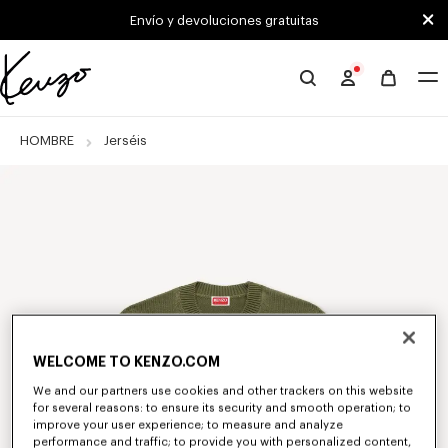
Skip to main content
Skip to footer content
Envío y devoluciones gratuitas
Página
oficial
de
HOMBRE
Jerséis
KENZO
WELCOME TO KENZO.COM
We and our partners use cookies and other trackers on this website
for several reasons: to ensure its security and smooth operation; to
improve your user experience; to measure and analyze
performance and traffic; to provide you with personalized content,