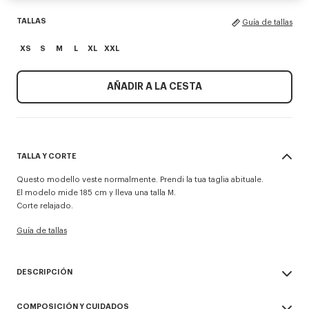
TALLAS
Guía de tallas
XS
S
M
L
XL
XXL
AÑADIR A LA CESTA
TALLA Y CORTE
Questo modello veste normalmente. Prendi la tua taglia abituale.
El modelo mide 185 cm y lleva una talla M.
Corte relajado.
Guía de tallas
DESCRIPCIÓN
Jersey 'KENZO Paris Emblem'.
COMPOSICIÓN Y CUIDADOS
Bordado en el pecho.