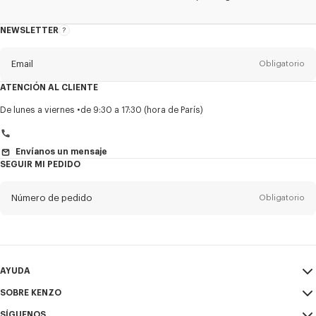
NEWSLETTER
Acerca
del
boletín
Email
Obligatorio
ATENCIÓN AL CLIENTE
Título
Obligatorio
De lunes a viernes
de 9:30 a 17:30 (hora de París)
Envíanos un mensaje
SEGUIR MI PEDIDO
Nombre*
Obligatorio
Número de pedido
Obligatorio
Appelido*
Obligatorio
Email
Obligatorio
AYUDA
+1
SOBRE KENZO
Mi Cuenta
ENVIAR
SÍGUENOS
Guía de tallas