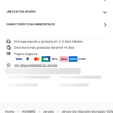
Branding de temporada bordado en el diseño.
Made in Turquía
¿NECESITAS AYUDA?
100% cotton
Referencia Del Producto:
FG65PU8043EB.50
No utilizar blanqueador
Contact us by
e-mail
No limpiar en seco
CARACTERÍSTICAS AMBIENTALES
Planchar a baja temperatura
Secado plano a la sombra
No secar en secadora
Lavado para ropa delicada suave a 30 °C
Entrega exprés y gratuita en 2-4 días hábiles
Limpieza profesional en húmedo suave
Devoluciones gratuitas durante 14 días
Pagos seguros
Ver disponibilidad en tienda
Home
HOMBRE
Jerséis
Jersey De Algodón Bordado 'KEN