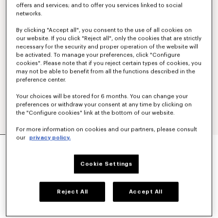
offers and services; and to offer you services linked to social
networks.
By clicking "Accept all", you consent to the use of all cookies on
our website. If you click "Reject all", only the cookies that are strictly
necessary for the security and proper operation of the website will
be activated. To manage your preferences, click "Configure
cookies". Please note that if you reject certain types of cookies, you
may not be able to benefit from all the functions described in the
preference center.
Your choices will be stored for 6 months. You can change your
preferences or withdraw your consent at any time by clicking on
the "Configure cookies" link at the bottom of our website.
For more information on cookies and our partners, please consult
our
privacy policy.
JERSEY DE ALGODÓN BORDADO 'KENZO PARIS
EMBLEM'
$ 630.00
Cookie Settings
COLORES :
Caqui
Reject All
Accept All
Seleccionado