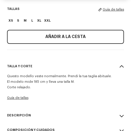
TALLAS
Guía de tallas
XS
S
M
L
XL
XXL
AÑADIR A LA CESTA
TALLA Y CORTE
Questo modello veste normalmente. Prendi la tua taglia abituale.
El modelo mide 185 cm y lleva una talla M.
Corte relajado.
Guía de tallas
DESCRIPCIÓN
Jersey 'KENZO Paris Emblem'.
COMPOSICIÓN Y CUIDADOS
Bordado en el pecho.