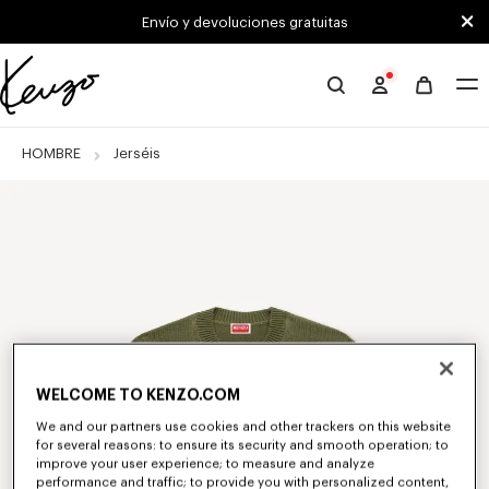
Skip to main content
Skip to footer content
Envío y devoluciones gratuitas
Página
oficial
de
HOMBRE
Jerséis
KENZO
WELCOME TO KENZO.COM
We and our partners use cookies and other trackers on this website
for several reasons: to ensure its security and smooth operation; to
improve your user experience; to measure and analyze
performance and traffic; to provide you with personalized content,