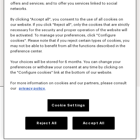
offers and services; and to offer you services linked to social
networks.
By clicking "Accept all", you consent to the use of all cookies on
our website. If you click "Reject all", only the cookies that are strictly
necessary for the security and proper operation of the website will
be activated. To manage your preferences, click "Configure
cookies". Please note that if you reject certain types of cookies, you
may not be able to benefit from all the functions described in the
preference center.
Your choices will be stored for 6 months. You can change your
preferences or withdraw your consent at any time by clicking on
the "Configure cookies" link at the bottom of our website.
For more information on cookies and our partners, please consult
our
privacy policy.
JERSEY DE ALGODÓN BORDADO 'KENZO PARIS
EMBLEM'
$ 630.00
Cookie Settings
COLORES :
Caqui
Reject All
Accept All
Seleccionado