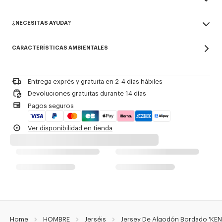
Branding de temporada bordado en el diseño.
Made in Turquía
¿NECESITAS AYUDA?
100% cotton
Referencia Del Producto:
FG65PU8043EB.50
No utilizar blanqueador
Contact us by
e-mail
No limpiar en seco
CARACTERÍSTICAS AMBIENTALES
Planchar a baja temperatura
Secado plano a la sombra
No secar en secadora
Lavado para ropa delicada suave a 30 °C
Entrega exprés y gratuita en 2-4 días hábiles
Limpieza profesional en húmedo suave
Devoluciones gratuitas durante 14 días
Pagos seguros
Ver disponibilidad en tienda
Home
HOMBRE
Jerséis
Jersey De Algodón Bordado 'KEN