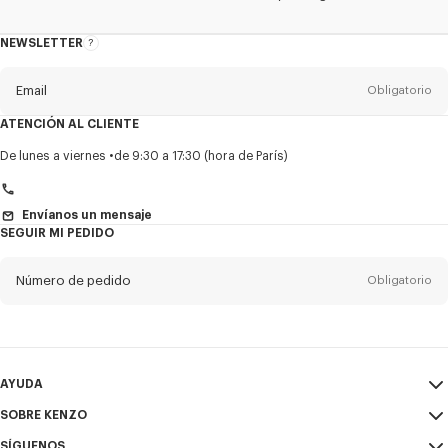
NEWSLETTER
Acerca
del
boletín
Email
Obligatorio
ATENCIÓN AL CLIENTE
Título
Obligatorio
De lunes a viernes
de 9:30 a 17:30 (hora de París)
Envíanos un mensaje
SEGUIR MI PEDIDO
Nombre*
Obligatorio
Número de pedido
Obligatorio
Appelido*
Obligatorio
Email
Obligatorio
AYUDA
+1
SOBRE KENZO
Mi Cuenta
ENVIAR
SÍGUENOS
Guía de tallas