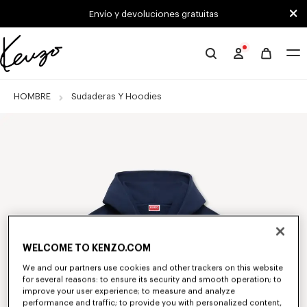
Skip to main content
Skip to footer content
Envío y devoluciones gratuitas
Página
oficial
de
HOMBRE
Sudaderas Y Hoodies
KENZO
WELCOME TO KENZO.COM
We and our partners use cookies and other trackers on this website
for several reasons: to ensure its security and smooth operation; to
improve your user experience; to measure and analyze
performance and traffic; to provide you with personalized content,