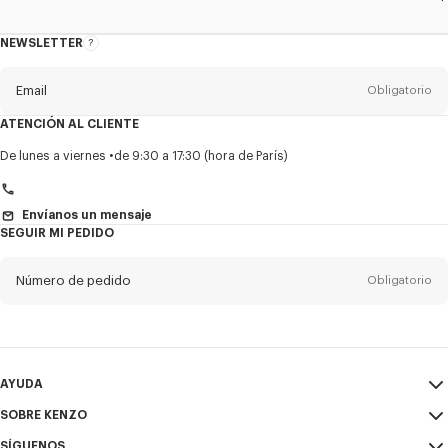
NEWSLETTER
Acerca
del
boletín
Email
Obligatorio
ATENCIÓN AL CLIENTE
Título
Obligatorio
De lunes a viernes
de 9:30 a 17:30 (hora de París)
Envíanos un mensaje
SEGUIR MI PEDIDO
Nombre*
Obligatorio
Número de pedido
Obligatorio
Appelido*
Obligatorio
Email
Obligatorio
AYUDA
+1
SOBRE KENZO
Mi Cuenta
ENVIAR
SÍGUENOS
Guía de tallas