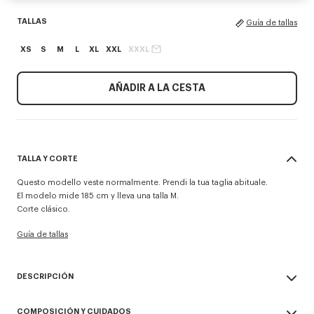
TALLAS
Guía de tallas
XS
S
M
L
XL
XXL
XXXL
AÑADIR A LA CESTA
TALLA Y CORTE
Questo modello veste normalmente. Prendi la tua taglia abituale.
El modelo mide 185 cm y lleva una talla M.
Corte clásico.
Guía de tallas
DESCRIPCIÓN
Esta sudadera con capucha y cremallera en felpa ligera se distingue por
COMPOSICIÓN Y CUIDADOS
sus bordados 'Kenzo Tulip', que combinan la firma de la Maison con un