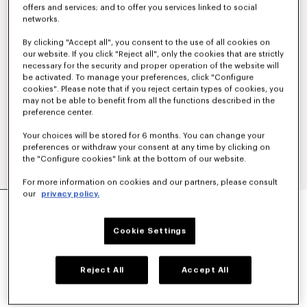
offers and services; and to offer you services linked to social
networks.
By clicking "Accept all", you consent to the use of all cookies on
our website. If you click "Reject all", only the cookies that are strictly
necessary for the security and proper operation of the website will
be activated. To manage your preferences, click "Configure
cookies". Please note that if you reject certain types of cookies, you
may not be able to benefit from all the functions described in the
preference center.
Your choices will be stored for 6 months. You can change your
preferences or withdraw your consent at any time by clicking on
the "Configure cookies" link at the bottom of our website.
For more information on cookies and our partners, please consult
our
privacy policy.
SUDADERA CON CAPUCHA Y CREMALLERA DE
ALGODÓN BORDADA 'KENZO TULIP'
$ 545.00
Cookie Settings
COLORES :
Negro Azulado
Reject All
Accept All
Seleccionado