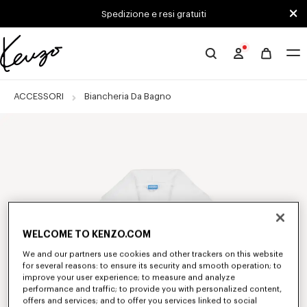
Skip to main content
Skip to footer content
Spedizione e resi gratuiti
Sito
ufficiale
KENZO
ACCESSORI
Biancheria Da Bagno
WELCOME TO KENZO.COM
We and our partners use cookies and other trackers on this website
for several reasons: to ensure its security and smooth operation; to
improve your user experience; to measure and analyze
performance and traffic; to provide you with personalized content,
offers and services; and to offer you services linked to social