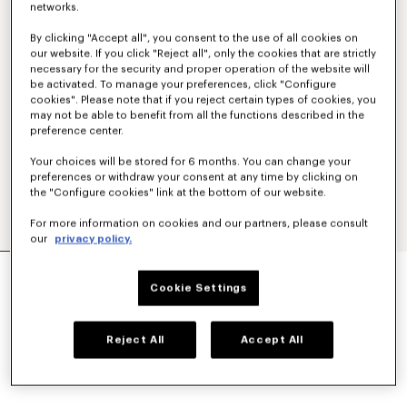
networks.
By clicking "Accept all", you consent to the use of all cookies on
our website. If you click "Reject all", only the cookies that are strictly
necessary for the security and proper operation of the website will
be activated. To manage your preferences, click "Configure
cookies". Please note that if you reject certain types of cookies, you
may not be able to benefit from all the functions described in the
preference center.
Your choices will be stored for 6 months. You can change your
preferences or withdraw your consent at any time by clicking on
the "Configure cookies" link at the bottom of our website.
For more information on cookies and our partners, please consult
our
privacy policy.
ACCAPPATOIO RICAMATO UNISEX 'K BOKE'
CHF 185.00
Cookie Settings
COLORI :
Bianco
Reject All
Accept All
Selezionato