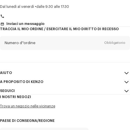
Titolo
Obbligatorio
Dal lunedì al venerdì
dalle 9:30 alle 17:30
Inviaci un messaggio
TRACCIA IL MIO ORDINE / ESERCITARE IL MIO DIRITTO DI RECESSO
Cognome*
Obbligatorio
Numero d''ordine
Obbligatorio
Nome*
Obbligatorio
Email
Obbligatorio
AIUTO
+41
A PROPOSITO DI KENZO
Il mio account
INVIA
SEGUICI
Guida alle taglie
Condizioni di vendita
Desidero ricevere comunicazioni sui prodotti, servizi ed eventi KENZO,
I NOSTRI NEGOZI
FAQ
Note Legali e Termini di utilizzo
che possono essere personalizzati, in particolare sui social network e
Instagram
altre piattaforme. Questa e-mail contiene pixel di tracciamento utilizzati
Trova un negozio nelle vicinanze
Privacy
Youtube
per analizzare le interazioni, raccogliere dati statistici e offrirti contenuti
Cookie Settings
su misura. (Posso annullare l'iscrizione in qualsiasi momento):
Facebook
PAESE DI CONSEGNA/REGIONE
Mappa del sito
WeChat
Email
Cellulare