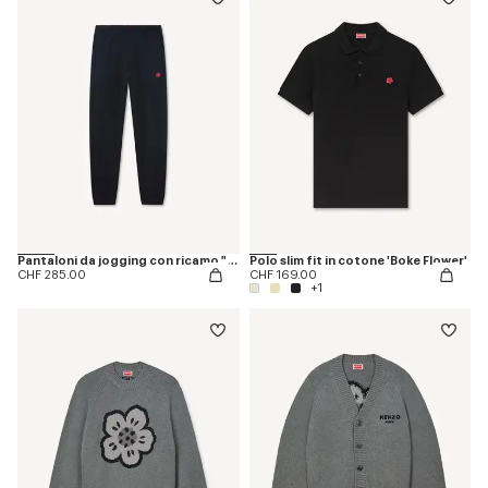
Pantaloni da jogging con ricamo "Boke Flower".
Polo slim fit in cotone 'Boke Flower'
CHF 285.00
CHF 169.00
+1