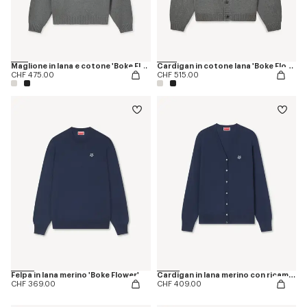
Maglione in lana e cotone 'Boke Flower'
Cardigan in cotone lana 'Boke Flower'
CHF 475.00
CHF 515.00
Felpa in lana merino 'Boke Flower'
Cardigan in lana merino con ricamo 'Boke Flower'
CHF 369.00
CHF 409.00