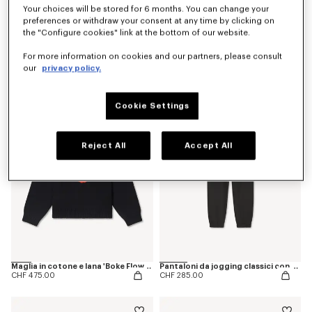
Your choices will be stored for 6 months. You can change your
preferences or withdraw your consent at any time by clicking on
the "Configure cookies" link at the bottom of our website.
T-shirt in cotone con ricamo 'Boke Flower'
Cardigan in cotone e lana 'Boke Flower'
For more information on cookies and our partners, please consult
CHF 139.00
CHF 515.00
our
privacy policy.
Cookie Settings
Reject All
Accept All
Maglia in cotone e lana 'Boke Flower'
Pantaloni da jogging classici con ricamo 'Boke Flower'
CHF 475.00
CHF 285.00