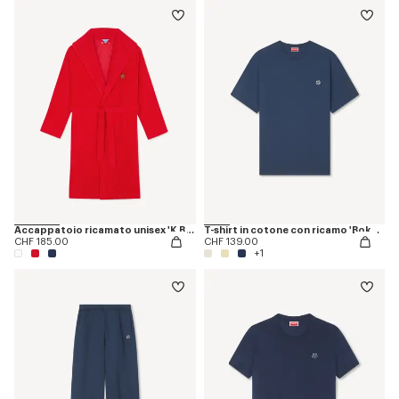
Accappatoio ricamato unisex 'K Boke'
T-shirt in cotone con ricamo 'Boke Flower'
CHF 185.00
CHF 139.00
+1