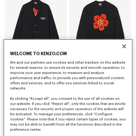
WELCOME TO KENZO.COM
We and our partners use cookies and other trackers on this website
Cardigan in cotone lana 'Boke Flower'
Maglione in lana e cotone 'Boke Flower'
for several reasons: to ensure its security and smooth operation; to
CHF 515.00
CHF 475.00
improve your user experience; to measure and analyze
performance and traffic; to provide you with personalized content,
offers and services; and to offer you services linked to social
networks.
By clicking "Accept all", you consent to the use of all cookies on
our website. If you click "Reject all", only the cookies that are strictly
necessary for the security and proper operation of the website will
be activated. To manage your preferences, click "Configure
cookies". Please note that if you reject certain types of cookies, you
may not be able to benefit from all the functions described in the
preference center.