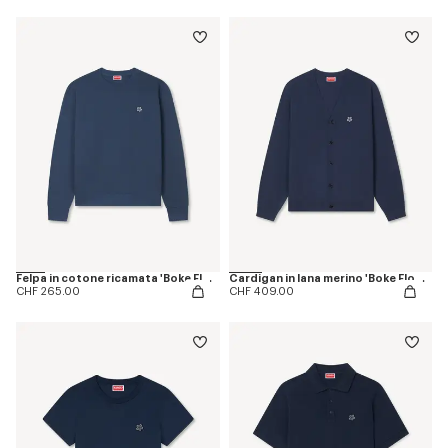
Felpa in cotone ricamata 'Boke Flower'
Cardigan in lana merino 'Boke Flower'
CHF 265.00
CHF 409.00