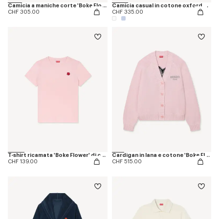
Camicia a maniche corte 'Boke Flower' in cotone oxford
Camicia casual in cotone oxford con ricamo 'Boke Flower'
CHF 305.00
CHF 335.00
T-shirt ricamata 'Boke Flower' di cotone
Cardigan in lana e cotone 'Boke Flower'
CHF 139.00
CHF 515.00