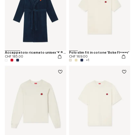
Accappatoio ricamato unisex 'K Boke'
Polo slim fit in cotone 'Boke Flower'
CHF 185.00
CHF 169.00
+1