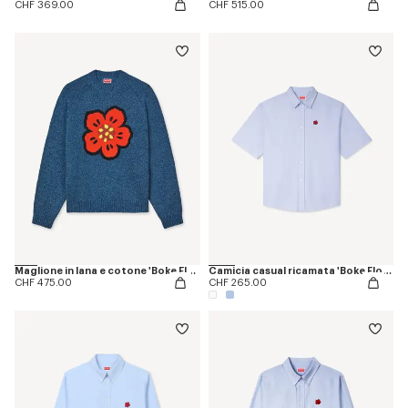
CHF 369.00
CHF 515.00
Maglione in lana e cotone 'Boke Flower'
Camicia casual ricamata 'Boke Flower'
CHF 475.00
CHF 265.00