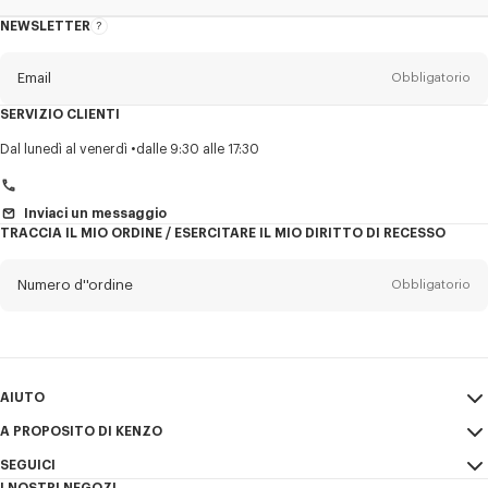
NEWSLETTER
Informazioni
sulla
newsletter
Email
Obbligatorio
SERVIZIO CLIENTI
Titolo
Obbligatorio
Dal lunedì al venerdì
dalle 9:30 alle 17:30
Inviaci un messaggio
TRACCIA IL MIO ORDINE / ESERCITARE IL MIO DIRITTO DI RECESSO
Cognome*
Obbligatorio
Numero d''ordine
Obbligatorio
Nome*
Obbligatorio
Email
Obbligatorio
AIUTO
+41
A PROPOSITO DI KENZO
Il mio account
INVIA
SEGUICI
Guida alle taglie
Condizioni di vendita
Desidero ricevere comunicazioni sui prodotti, servizi ed eventi KENZO,
I NOSTRI NEGOZI