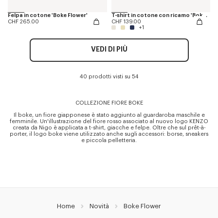
Felpa in cotone 'Boke Flower'
T-shirt in cotone con ricamo 'Boke Flower'
CHF 265.00
CHF 139.00
+1
VEDI DI PIÙ
40 prodotti visti su 54
COLLEZIONE FIORE BOKE
Il boke, un fiore giapponese è stato aggiunto al guardaroba maschile e
femminile. Un'illustrazione del fiore rosso associato al nuovo logo KENZO
creata da Nigo è applicata a t-shirt, giacche e felpe. Oltre che sul prêt-à-
porter, il logo boke viene utilizzato anche sugli accessori: borse, sneakers
e piccola pelletteria.
Home
Novità
Boke Flower