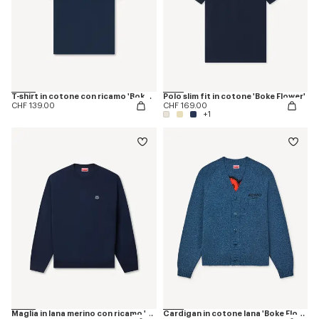
T-shirt in cotone con ricamo 'Boke Flower'
Polo slim fit in cotone 'Boke Flower'
CHF 139.00
CHF 169.00
+1
Maglia in lana merino con ricamo 'Boke Flower'
Cardigan in cotone lana 'Boke Flower'