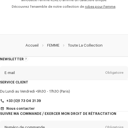
silhouette Femme KENZO affirme un caractère unique.
Découvrez l’ensemble de notre collection de
robes pour Femme
.
Accueil
FEMME
Toute La Collection
NEWSLETTER
A
propos
de
la
newsletter
E-mail
Obligatoire
SERVICE CLIENT
Titre
Obligatoire
Du Lundi au Vendredi
9h30 - 17h30 (Paris)
+33 (0)1 73 04 21 39
Nous contacter
SUIVRE MA COMMANDE / EXERCER MON DROIT DE RÉTRACTATION
Prénom*
Obligatoire
Numéro de commande
Obligatoire