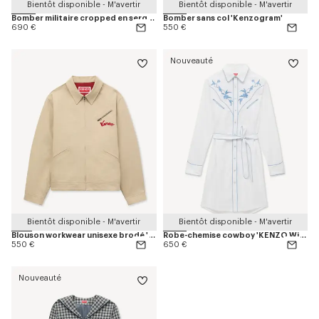
Bientôt disponible - M'avertir
Bientôt disponible - M'avertir
Bomber militaire cropped en sergé de coton
Bomber sans col 'Kenzogram'
690 €
550 €
Nouveauté
Bientôt disponible - M'avertir
Bientôt disponible - M'avertir
Blouson workwear unisexe brodé 'KENZO Varsity' en coton
Robe-chemise cowboy 'KENZO Wildflower' en coton seersucker
550 €
650 €
Nouveauté