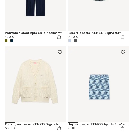
Pantalon élastiqué en laine vierge
Short brodé 'KENZO Signature'
420 €
290 €
Cardigan loose 'KENZO Signature' en laine et coton
Jupe courte 'KENZO Apple Pop' en denim japonais
590 €
390 €