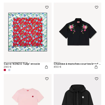
Carré 'KENZO Tulip' en soie
Chemise à manches courtes brodée 'KENZO Wildflower' en popeline de coton
290 €
450 €