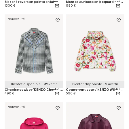
Blazer à revers en pointe en laine
Manteau unisexe en jacquard de laine et polyamide
1300 €
990 €
Nouveauté
Bientôt disponible - M'avertir
Bientôt disponible - M'avertir
Chemise cowboy 'KENZO Checks' en laine et coton
Coupe-vent court 'KENZO Wildflower'
490 €
590 €
Nouveauté