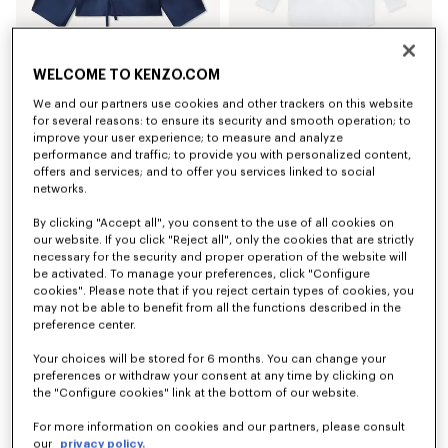
WELCOME TO KENZO.COM
Veste kimono légère en laine vierge
Chemise oversize à col montant en popeline de coton
450 €
390 €
We and our partners use cookies and other trackers on this website
for several reasons: to ensure its security and smooth operation; to
improve your user experience; to measure and analyze
performance and traffic; to provide you with personalized content,
offers and services; and to offer you services linked to social
networks.
By clicking "Accept all", you consent to the use of all cookies on
our website. If you click "Reject all", only the cookies that are strictly
necessary for the security and proper operation of the website will
be activated. To manage your preferences, click "Configure
cookies". Please note that if you reject certain types of cookies, you
may not be able to benefit from all the functions described in the
preference center.
Your choices will be stored for 6 months. You can change your
preferences or withdraw your consent at any time by clicking on
the "Configure cookies" link at the bottom of our website.
Chemise 'KENZO Tulip' en popeline de coton
Jupe midi 'Boke Flower 2.0'
350 €
450 €
For more information on cookies and our partners, please consult
our
privacy policy.