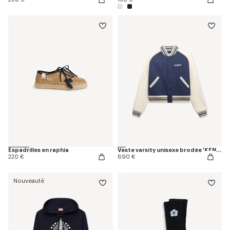
Espadrilles en raphia
Veste varsity unisexe brodée 'KENZO Jumping Tiger' en coton
220 €
690 €
Nouveauté