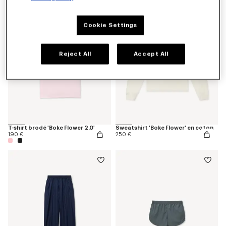
Cookie Settings
Reject All
Accept All
T-shirt brodé 'Boke Flower 2.0'
Sweatshirt 'Boke Flower' en coton
190 €
250 €