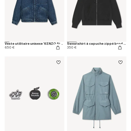
Veste utilitaire unisexe 'KENZO Signature' en denim japonais
Sweatshirt à capuche zippé brodé 'KENZO Signature' en coton
650 €
350 €