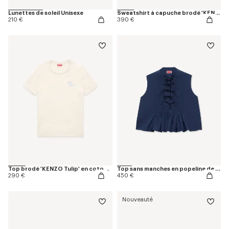
Lunettes de soleil Unisexe
Sweatshirt à capuche brodé 'KENZO Tulip' en coton
210 €
390 €
Top brodé 'KENZO Tulip' en coton effet éponge
Top sans manches en popeline de coton
290 €
450 €
Nouveauté