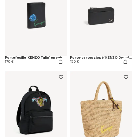
Portefeuille 'KENZO Tulip' en cuir
Porte-cartes zippé ‘KENZO Double K’ en cuir
170 €
150 €