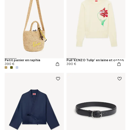
Petit panier en raphia
Pull 'KENZO Tulip' en laine et coton
390 €
390 €