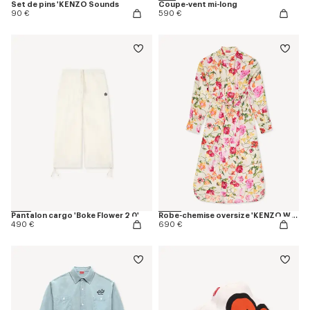
Set de pins 'KENZO Sounds
Coupe-vent mi-long
90 €
590 €
Pantalon cargo 'Boke Flower 2.0'
Robe-chemise oversize 'KENZO Wildflower' en soie
490 €
690 €