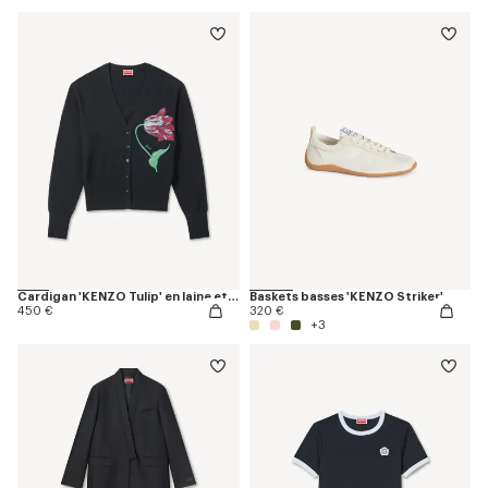
Cardigan 'KENZO Tulip' en laine et coton
Baskets basses 'KENZO Striker'
450 €
320 €
+3