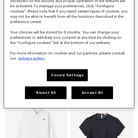
necessary for the security and proper operation of the website will
be activated. To manage your preferences, click "Configure
cookies". Please note that if you reject certain types of cookies, you
may not be able to benefit from all the functions described in the
preference center.
Your choices will be stored for 6 months. You can change your
preferences or withdraw your consent at any time by clicking on
the "Configure cookies" link at the bottom of our website.
For more information on cookies and our partners, please consult
our
privacy policy.
Cookie Settings
Top 'KENZO Signature' en laine mérinos
Chemise à manches courtes 'KENZO Apple Pop' en coton
290 €
320 €
Reject All
Accept All
Nouveauté