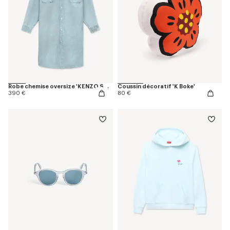
Robe chemise oversize 'KENZO Sounds' en chambray délavé
Coussin décoratif 'K Boke'
390 €
80 €