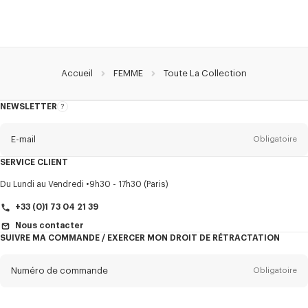
Accueil
FEMME
Toute La Collection
NEWSLETTER
A
propos
de
la
newsletter
E-mail
Obligatoire
SERVICE CLIENT
Titre
Obligatoire
Du Lundi au Vendredi
9h30 - 17h30 (Paris)
+33 (0)1 73 04 21 39
Nous contacter
SUIVRE MA COMMANDE / EXERCER MON DROIT DE RÉTRACTATION
Prénom*
Obligatoire
Numéro de commande
Obligatoire
Nom*
Obligatoire