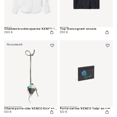
Chemise brodée ajustée 'KENZO Jumping Tiger' en coton Oxford
Top 'Kenzogram' en soie
290 €
250 €
Nouveauté
Charm porte-clés 'KENZO Kite' en cuir
Porte-cartes 'KENZO Tulip' en cuir
120 €
120 €