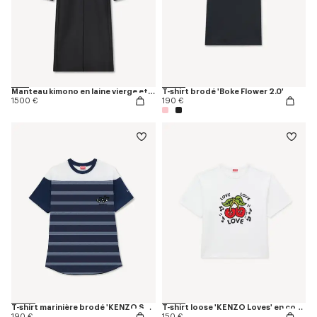
Manteau kimono en laine vierge et soie
T-shirt brodé 'Boke Flower 2.0'
1500 €
190 €
T-shirt marinière brodé 'KENZO Sounds' en coton
T-shirt loose 'KENZO Loves' en coton
190 €
150 €