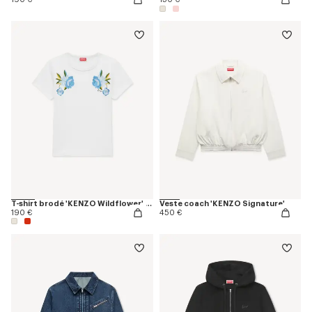
T-shirt brodé 'KENZO Wildflower' en coton
Veste coach 'KENZO Signature'
190 €
450 €