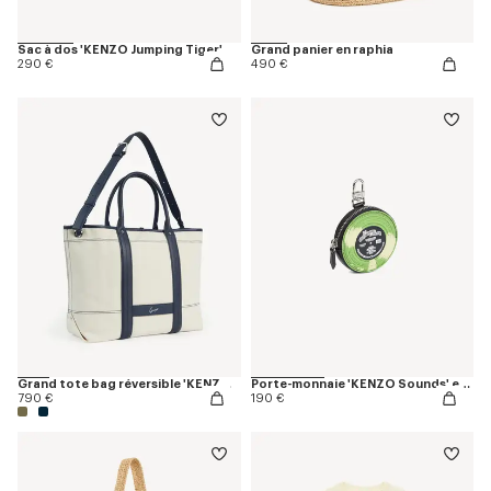
Sac à dos 'KENZO Jumping Tiger'
Grand panier en raphia
290 €
490 €
Grand tote bag réversible 'KENZO Utility' en toile et cuir
Porte-monnaie 'KENZO Sounds' en cuir
790 €
190 €