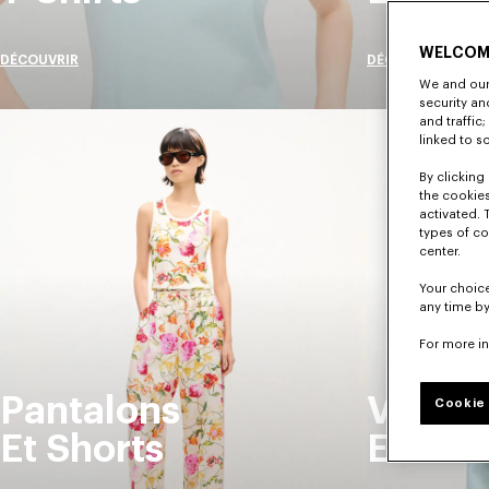
WELCOM
DÉCOUVRIR
DÉCOUVRIR
We and our 
security a
and traffic
linked to s
By clicking 
the cookies
activated. 
types of co
center.
Your choice
any time by
For more i
Pantalons
Vestes
Cookie 
Et Shorts
Et Ma