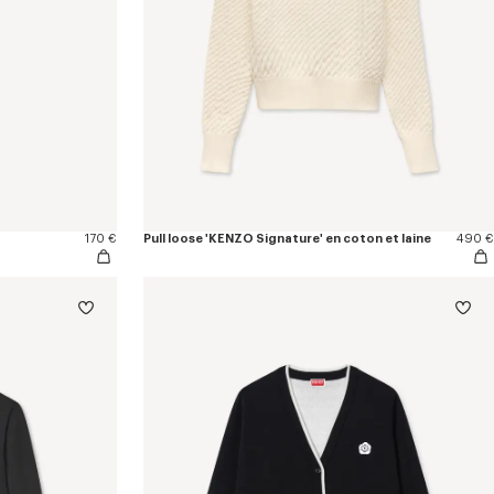
170 €
Pull loose 'KENZO Signature' en coton et laine
490 €