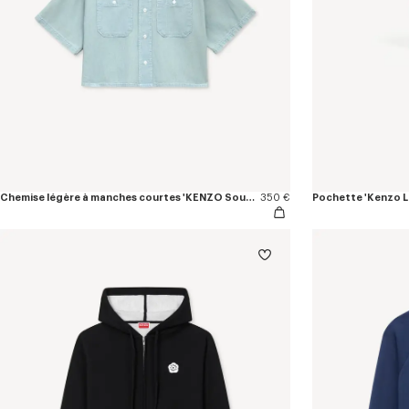
Chemise légère à manches courtes 'KENZO Sounds' en chambray délavé
350 €
Pochette 'Kenzo Lo