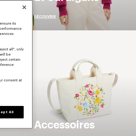
DÉCOUVRIR
ensure its
 performance
 services
ject all", only
will be
eject certain
eference
ur consent at
ept All
Accessoires