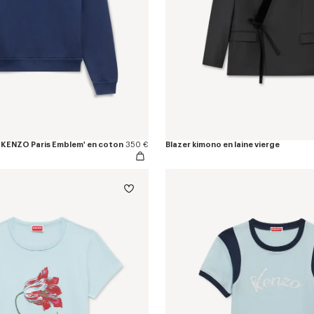
'KENZO Paris Emblem' en coton
350 €
Blazer kimono en laine vierge