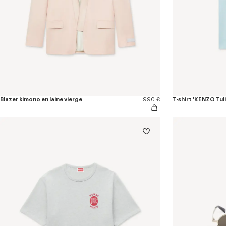
Blazer kimono en laine vierge
990 €
T-shirt 'KENZO Tul