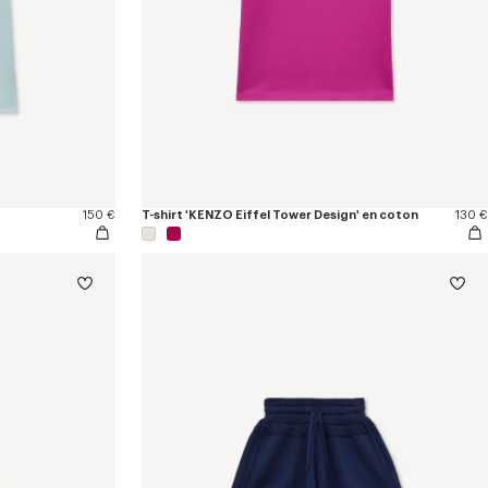
150 €
T-shirt 'KENZO Eiffel Tower Design' en coton
130 €