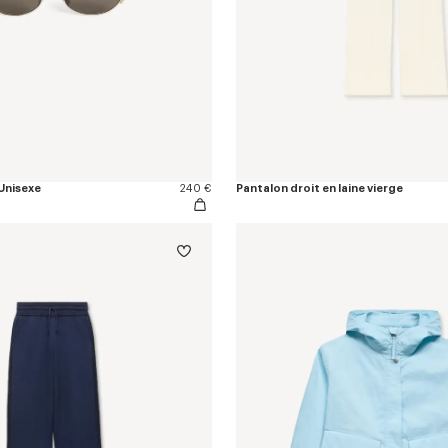
 Unisexe
240 €
Pantalon droit en laine vierge