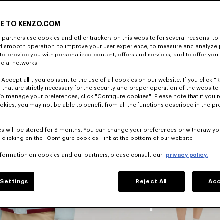
E TO KENZO.COM
DÉCOUVRIR
partners use cookies and other trackers on this website for several reasons: to 
nd smooth operation; to improve your user experience; to measure and analyze
; to provide you with personalized content, offers and services; and to offer you
ocial networks.
"Accept all", you consent to the use of all cookies on our website. If you click "Re
 that are strictly necessary for the security and proper operation of the website 
To manage your preferences, click "Configure cookies". Please note that if you r
okies, you may not be able to benefit from all the functions described in the pr
s will be stored for 6 months. You can change your preferences or withdraw yo
 clicking on the "Configure cookies" link at the bottom of our website.
nformation on cookies and our partners, please consult our
privacy policy.
Robes
Settings
Reject All
Acc
nteaux
Et Jupes