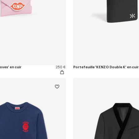
ves' en cuir
250 €
Portefeuille 'KENZO Double K' en cuir