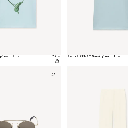
ip' en coton
150 €
T-shirt 'KENZO Varsity' en coton