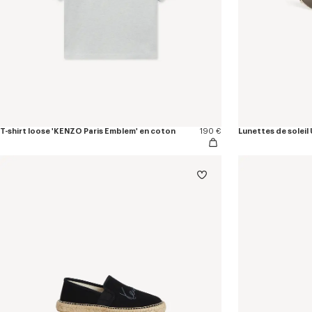
T-shirt loose 'KENZO Paris Emblem' en coton
190 €
Lunettes de soleil