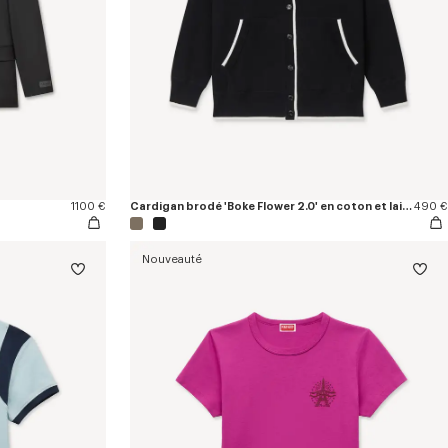
1100 €
Cardigan brodé 'Boke Flower 2.0' en coton et laine
490 €
Nouveauté