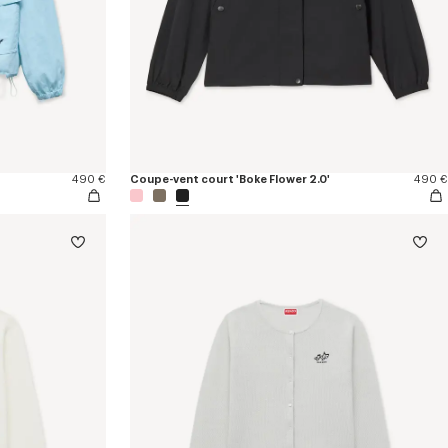
490 €
Coupe-vent court 'Boke Flower 2.0'
490 €