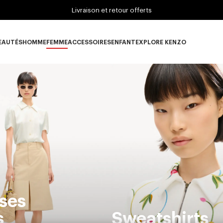
Livraison et retour offerts
EAUTÉS
HOMME
FEMME
ACCESSOIRES
ENFANT
EXPLORE KENZO
ous-catégorie NOUVEAUTÉS
Sous-catégorie HOMME
Sous-catégorie FEMME
Sous-catégorie ACCESSOIRES
Sous-catégorie ENFANT
Sous-catégorie E
ses
s
Sweatshirts