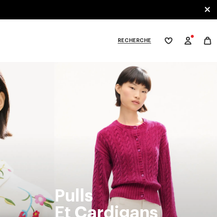
RECHERCHE
Ma
wishlist
XPLORE KENZO
Pulls
Et Cardigans