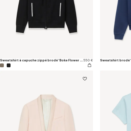
Sweatshirt à capuche zippé brodé 'Boke Flower 2.0' en coton et laine
550 €
Sweatshirt brodé 