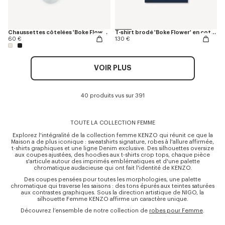
Chaussettes côtelées 'Boke Flower 2.0' en coton
T-shirt brodé 'Boke Flower' en coton
60 €
130 €
VOIR PLUS
40 produits vus sur 391
TOUTE LA COLLECTION FEMME
Explorez l'intégralité de la collection femme KENZO qui réunit ce que la
Maison a de plus iconique : sweatshirts signature, robes à l'allure affirmée,
t-shirts graphiques et une ligne Denim exclusive. Des silhouettes oversize
aux coupes ajustées, des hoodies aux t-shirts crop tops, chaque pièce
s'articule autour des imprimés emblématiques et d'une palette
chromatique audacieuse qui ont fait l'identité de KENZO.
Des coupes pensées pour toutes les morphologies, une palette
chromatique qui traverse les saisons : des tons épurés aux teintes saturées
aux contrastes graphiques. Sous la direction artistique de NIGO, la
silhouette Femme KENZO affirme un caractère unique.
Découvrez l’ensemble de notre collection de
robes pour Femme
.