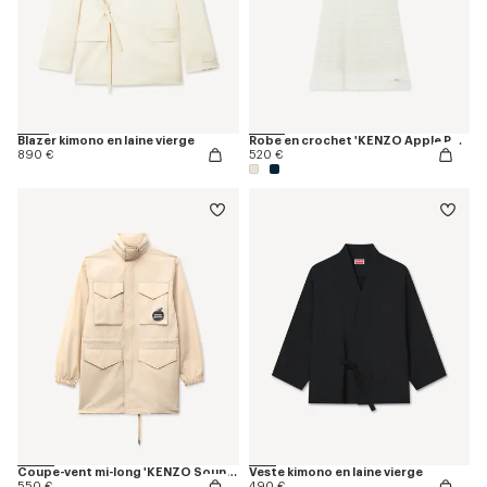
Blazer kimono en laine vierge
Robe en crochet 'KENZO Apple Pop'
890 €
520 €
Coupe-vent mi-long 'KENZO Sounds'
Veste kimono en laine vierge
550 €
490 €