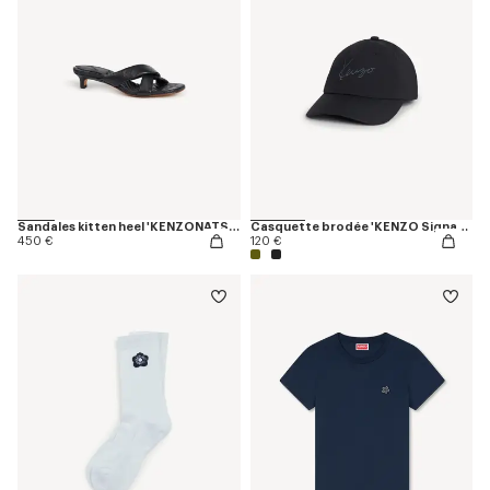
Sandales kitten heel 'KENZONATSU' en cuir
Casquette brodée 'KENZO Signature'
450 €
120 €