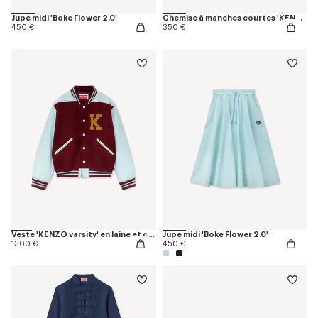
Jupe midi 'Boke Flower 2.0'
Chemise à manches courtes 'KENZO Loves' en denim chambray
450 €
350 €
Veste 'KENZO varsity' en laine et cuir
Jupe midi 'Boke Flower 2.0'
1300 €
450 €