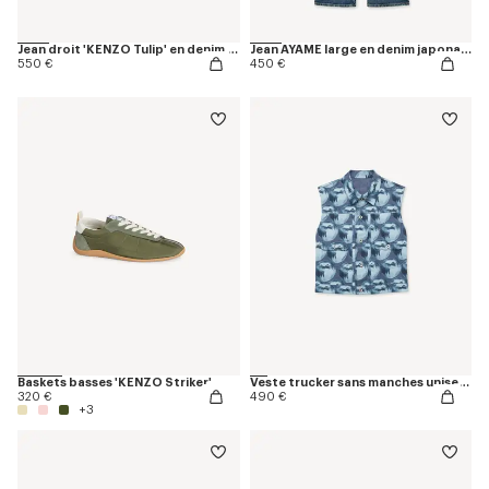
Jean droit 'KENZO Tulip' en denim japonais
Jean AYAME large en denim japonais stretch
550 €
450 €
Baskets basses 'KENZO Striker'
Veste trucker sans manches unisexe 'KENZO Badges' en denim japonais
320 €
490 €
+3