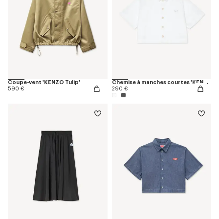
Coupe-vent 'KENZO Tulip'
Chemise à manches courtes 'KENZO Signature' en popeline de coton
590 €
290 €