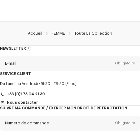
Accueil
FEMME
Toute La Collection
NEWSLETTER
A
propos
de
la
newsletter
E-mail
Obligatoire
SERVICE CLIENT
Titre
Obligatoire
Du Lundi au Vendredi
9h30 - 17h30 (Paris)
+33 (0)1 73 04 21 39
Nous contacter
SUIVRE MA COMMANDE / EXERCER MON DROIT DE RÉTRACTATION
Prénom*
Obligatoire
Numéro de commande
Obligatoire
Nom*
Obligatoire