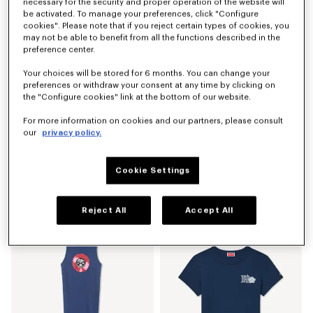
necessary for the security and proper operation of the website will
be activated. To manage your preferences, click "Configure
cookies". Please note that if you reject certain types of cookies, you
may not be able to benefit from all the functions described in the
preference center.
Your choices will be stored for 6 months. You can change your
preferences or withdraw your consent at any time by clicking on
the "Configure cookies" link at the bottom of our website.
For more information on cookies and our partners, please consult
our
privacy policy.
Cookie Settings
Veste workwear légère 'KENZO Tulip' en denim de lin mélangé délavé
Coupe-vent court 'Boke Flower 2.0'
590 €
490 €
Reject All
Accept All