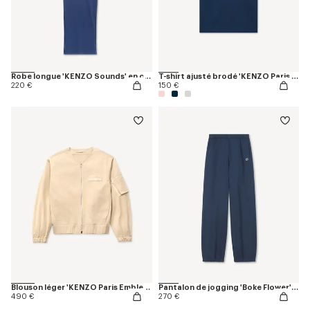
Robe longue 'KENZO Sounds' en coton
T-shirt ajusté brodé 'KENZO Paris Emblem' en coton
220 €
150 €
Blouson léger 'KENZO Paris Emblem' en coton
Pantalon de jogging 'Boke Flower' en coton
490 €
270 €