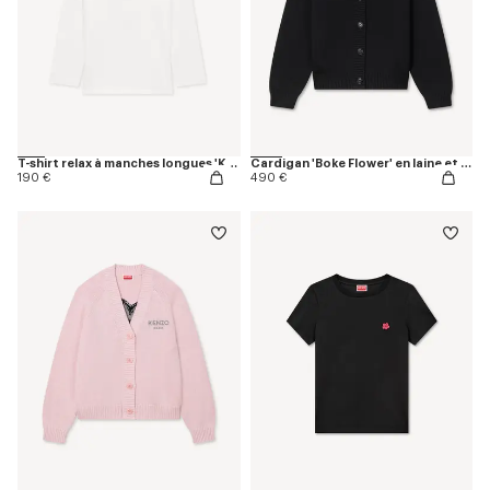
T-shirt relax à manches longues 'KENZO Tulip' en coton
Cardigan 'Boke Flower' en laine et coton
190 €
490 €