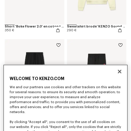
Short 'Boke Flower 2.0' en coton technique
Sweatshirt brodé 'KENZO Sounds' en coton
350 €
290 €
WELCOME TO KENZO.COM
We and our partners use cookies and other trackers on this website
for several reasons: to ensure its security and smooth operation; to
improve your user experience; to measure and analyze
performance and traffic; to provide you with personalized content,
offers and services; and to offer you services linked to social
networks.
Pantalon cargo 'Boke Flower 2.0'
Pantalon de jogging brodé 'Boke Flower'
490 €
270 €
By clicking "Accept all", you consent to the use of all cookies on
our website. If you click "Reject all", only the cookies that are strictly