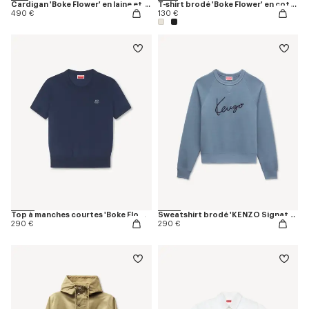
Cardigan 'Boke Flower' en laine et coton
T-shirt brodé 'Boke Flower' en coton
490 €
130 €
Top à manches courtes 'Boke Flower' en laine mérinos
Sweatshirt brodé 'KENZO Signature' en coton
290 €
290 €