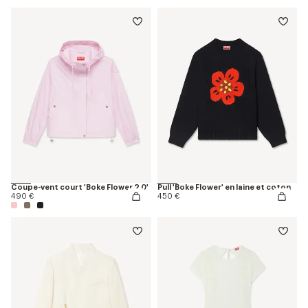
Coupe-vent court 'Boke Flower 2.0'
Pull 'Boke Flower' en laine et coton
490 €
450 €