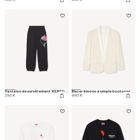
Pantalon de survêtement 'KENZO Tulip' en coton
Blazer kimono à simple boutonnage en laine vierge
290 €
990 €