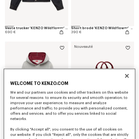
Veste trucker 'KENZO Wildflower' en denim japonais
Short brodé 'KENZO Wildflower' en denim japonais
690 €
390 €
Nouveauté
WELCOME TO KENZO.COM
We and our partners use cookies and other trackers on this website
for several reasons: to ensure its security and smooth operation; to
improve your user experience; to measure and analyze
performance and traffic; to provide you with personalized content,
offers and services; and to offer you services linked to social
networks.
Sweatshirt à capuche skinny brodé 'KENZO Varsity' en coton
Petit tote bag 'KENZO Eiffel Tower Design' en toile
420 €
250 €
By clicking "Accept all", you consent to the use of all cookies on
our website. If you click "Reject all", only the cookies that are strictly