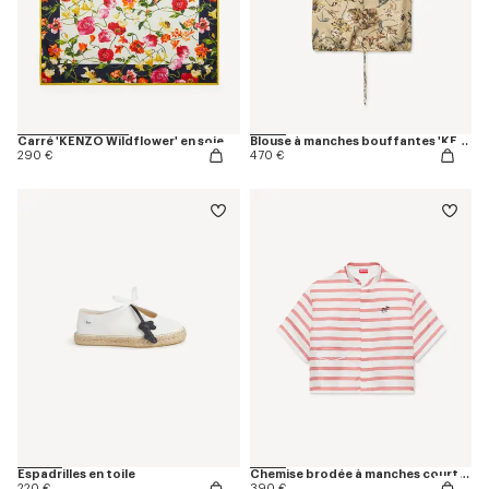
Carré 'KENZO Wildflower' en soie
Blouse à manches bouffantes 'KENZO Wildflower' en soie
290 €
470 €
Espadrilles en toile
Chemise brodée à manches courtes 'KENZO Sounds' en soie
220 €
390 €