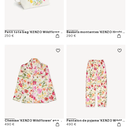
Petit tote bag 'KENZO Wildflower' en toile
Baskets montantes 'KENZO Hoshi' en toile brodée
250 €
290 €
Chemise 'KENZO Wildflower' en soie
Pantalon de pyjama 'KENZO Wildflower' en soie
490 €
490 €