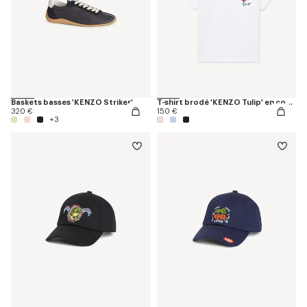
Baskets basses 'KENZO Striker'
T-shirt brodé 'KENZO Tulip' en coton
320 €
150 €
+3