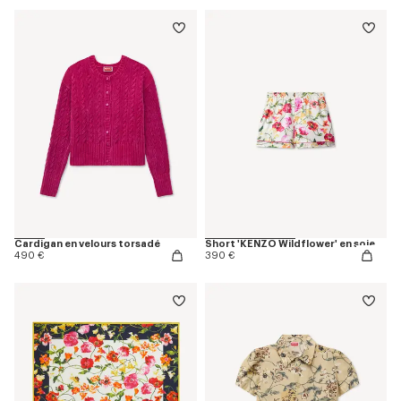
Cardigan en velours torsadé
Short 'KENZO Wildflower' en soie
490 €
390 €