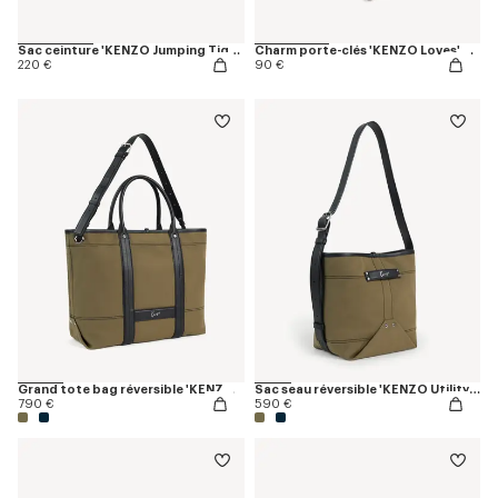
Sac ceinture 'KENZO Jumping Tiger'
Charm porte-clés 'KENZO Loves' en cuir
220 €
90 €
Grand tote bag réversible 'KENZO Utility' en toile et cuir
Sac seau réversible 'KENZO Utility' en toile et cuir
790 €
590 €