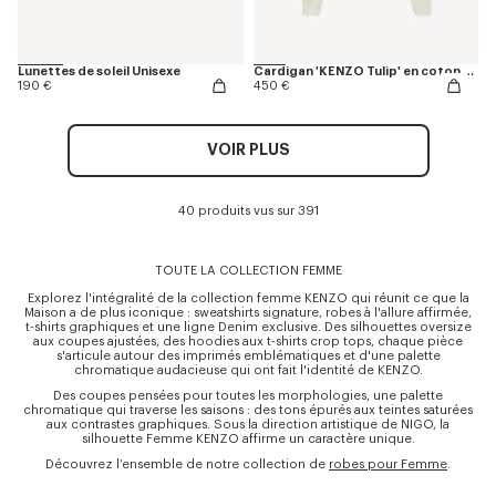
Lunettes de soleil Unisexe
Cardigan 'KENZO Tulip' en coton effet éponge
190 €
450 €
VOIR PLUS
40 produits vus sur 391
TOUTE LA COLLECTION FEMME
Explorez l'intégralité de la collection femme KENZO qui réunit ce que la
Maison a de plus iconique : sweatshirts signature, robes à l'allure affirmée,
t-shirts graphiques et une ligne Denim exclusive. Des silhouettes oversize
aux coupes ajustées, des hoodies aux t-shirts crop tops, chaque pièce
s'articule autour des imprimés emblématiques et d'une palette
chromatique audacieuse qui ont fait l'identité de KENZO.
Des coupes pensées pour toutes les morphologies, une palette
chromatique qui traverse les saisons : des tons épurés aux teintes saturées
aux contrastes graphiques. Sous la direction artistique de NIGO, la
silhouette Femme KENZO affirme un caractère unique.
Découvrez l’ensemble de notre collection de
robes pour Femme
.