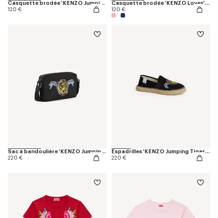
Casquette brodée 'KENZO Jumping Tiger' en coton
Casquette brodée 'KENZO Loves' en coton
120 €
120 €
Sac à bandoulière 'KENZO Jumping Tiger'
Espadrilles 'KENZO Jumping Tiger' en toile de coton
220 €
220 €