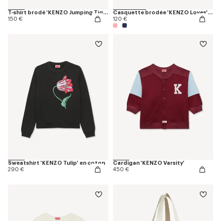
T-shirt brodé 'KENZO Jumping Tiger' en coton
Casquette brodée 'KENZO Loves' en coton
150 €
120 €
Sweatshirt 'KENZO Tulip' en coton
Cardigan 'KENZO Varsity'
290 €
450 €