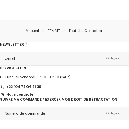
Accueil
FEMME
Toute La Collection
NEWSLETTER
A
propos
de
la
newsletter
E-mail
Obligatoire
SERVICE CLIENT
Titre
Obligatoire
Du Lundi au Vendredi
9h30 - 17h30 (Paris)
+33 (0)1 73 04 21 39
Nous contacter
SUIVRE MA COMMANDE / EXERCER MON DROIT DE RÉTRACTATION
Prénom*
Obligatoire
Numéro de commande
Obligatoire
Nom*
Obligatoire