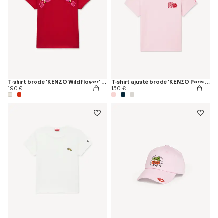
T-shirt brodé 'KENZO Wildflower' en coton
T-shirt ajusté brodé 'KENZO Paris Emblem' en coton
190 €
150 €