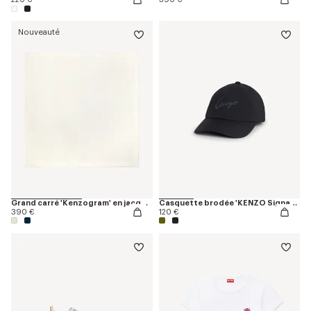
Nouveauté
Grand carré 'Kenzogram' en jacquard de soie et laine
Casquette brodée 'KENZO Signature'
390 €
120 €