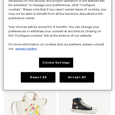
necessary for the security and proper operation of the website will
Nouveauté
be activated. To manage your preferences, click "Configure
cookies". Please note that if you reject certain types of cookies, you
may not be able to benefit from all the functions described in the
preference center.
Your choices will be stored for 6 months. You can change your
preferences or withdraw your consent at any time by clicking on
the "Configure cookies" link at the bottom of our website.
For more information on cookies and our partners, please consult
our
privacy policy.
Cookie Settings
Pull 'KENZO Wildflower' en laine et soie
Pantalon droit 'KENZO Wildflower' en denim japonais
490 €
490 €
Reject All
Accept All