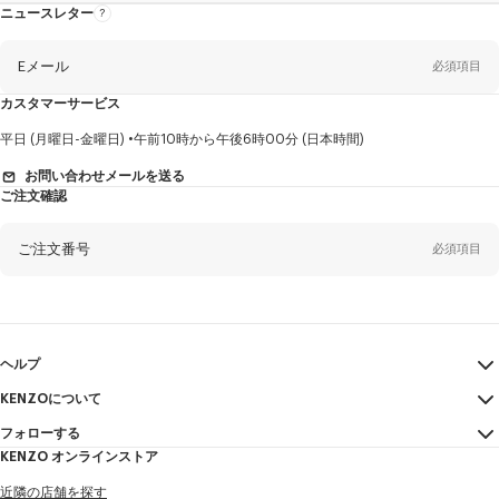
ニュースレター
ニ
ュ
ー
ス
レ
Eメール
必須項目
タ
ー
に
カスタマーサービス
つ
い
て
性
平日 (月曜日-金曜日)
午前10時から午後6時00分 (日本時間)
別
お問い合わせメールを送る
ご注文確認
姓*
必須項目
ご注文番号
必須項目
名*
必須項目
Eメール
必須項目
ヘルプ
KENZOについて
マイアカウント
送信する
ヤマダ
必須項目
フォローする
サイズガイド
利用規約
KENZO オンラインストア
FAQ
法的言及
Instagram
近隣の店舗を探す