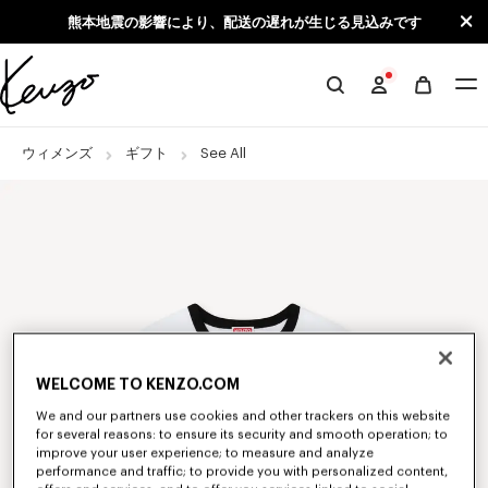
Skip to main content
Skip to footer content
熊本地震の影響により、配送の遅れが生じる見込みです
KENZO
公
式
ウィメンズ
ギフト
See All
サ
イ
ト
WELCOME TO KENZO.COM
We and our partners use cookies and other trackers on this website
for several reasons: to ensure its security and smooth operation; to
improve your user experience; to measure and analyze
performance and traffic; to provide you with personalized content,