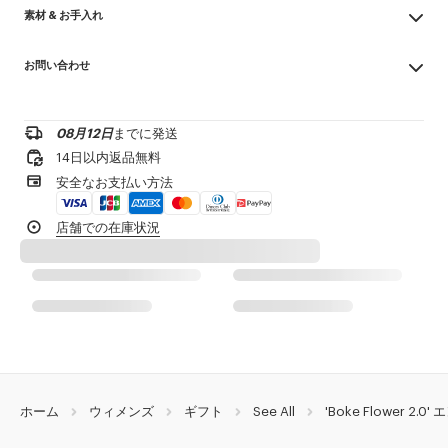
素材 & お手入れ
リブジャージー素材
胸元には 「Boke Flower 2.0」 のブランドバッジ刺繍
Made in ポルトガル
お問い合わせ
98% cotton, 2% elastane
製品リファレンス:
FG52TS2174SJ.01
漂白不可
お問い合わせメールを送る
ドライクリーニング不可
低温アイロン
08月12日
までに発送
¥20,000以上のご注文で送料無料
日陰で吊り干し
14日以内返品無料
タンブル乾燥不可
1-2営業日内の配送
安全なお支払い方法
30℃ マイルド ファイン 洗濯
専門家によるマイルド ウェット 洗濯
製品到着後14日以内は無料返品が可能
店舗での在庫状況
ホーム
ウィメンズ
ギフト
See All
'Boke Flower 