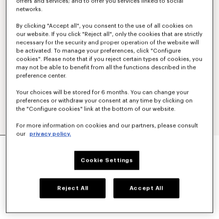
offers and services; and to offer you services linked to social
networks.
By clicking "Accept all", you consent to the use of all cookies on
our website. If you click "Reject all", only the cookies that are strictly
necessary for the security and proper operation of the website will
be activated. To manage your preferences, click "Configure
cookies". Please note that if you reject certain types of cookies, you
may not be able to benefit from all the functions described in the
preference center.
Your choices will be stored for 6 months. You can change your
preferences or withdraw your consent at any time by clicking on
the "Configure cookies" link at the bottom of our website.
For more information on cookies and our partners, please consult
our
privacy policy.
'BOKE FLOWER 2.0' エンブロイダリー フィット T
シャツ イン コットン
Cookie Settings
¥ 35,200
カラー
White
Reject All
Accept All
選択済み