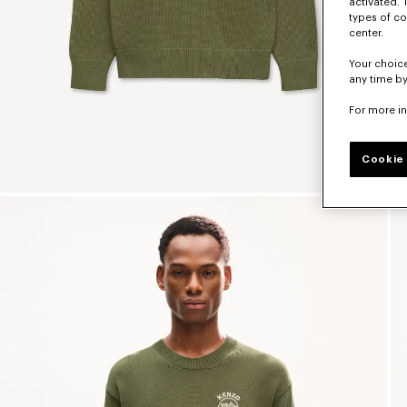
activated. 
types of co
center.
Your choice
any time by
For more i
Cookie 