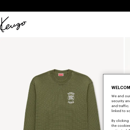
Skip to main content
Skip to footer content
KENZO
公
式
サ
イ
ト
WELCOM
We and our 
security a
and traffic
linked to s
By clicking 
the cookies