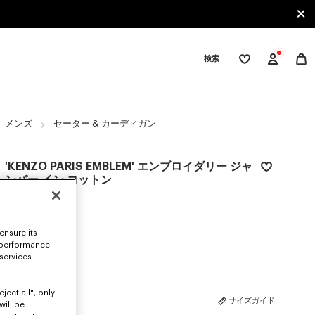
検索
ウ
ィ
ッ
シ
gories
ュ
リ
メンズ
セーター & カーディガン
ス
ト
'KENZO PARIS EMBLEM' エンブロイダリー ジャ
ンパー イン コットン
¥ 82,500
カラー
Khaki
ensure its
 performance
選択済み
 services
ject all", only
サイズ
サイズガイド
will be