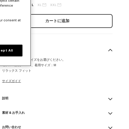
eject certain
XS
S
M
L
XL
XXL
eference
ur consent at
カートに追加
サイズ＆フィット
ept All
この製品は通常のサイズをお選びください。
モデル：身長185cm、着用サイズ：M
リラックス フィット
サイズガイド
説明
'KENZO Paris Emblem' ジャンパー
素材 & お手入れ
胸元には刺繍
シーズンロゴの刺繍入りアートワーク
Made in トルコ
お問い合わせ
100% cotton