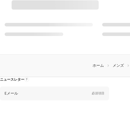
ホーム
メンズ
ニュースレター
ニ
ュ
ー
ス
レ
Eメール
必須項目
タ
ー
に
つ
い
て
性
別
性別