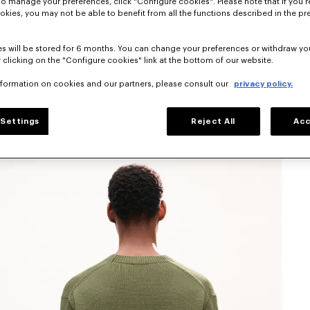
To manage your preferences, click "Configure cookies". Please note that if you r
okies, you may not be able to benefit from all the functions described in the pr
s will be stored for 6 months. You can change your preferences or withdraw yo
 clicking on the "Configure cookies" link at the bottom of our website.
nformation on cookies and our partners, please consult our
privacy policy.
Settings
Reject All
Acc