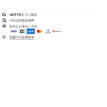
製品リファレンス:
FG65PU8043EB.50
漂白不可
お問い合わせメールを送る
ドライクリーニング不可
低温アイロン
08月7日
までに発送
¥20,000以上のご注文で送料無料
日陰で平干し
14日以内返品無料
タンブル乾燥不可
1-2営業日内の配送
安全なお支払い方法
30℃ マイルド ファイン 洗濯
専門家によるマイルド ウェット 洗濯
製品到着後14日以内は無料返品が可能
店舗での在庫状況