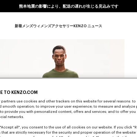
熊本地震の影響により、配送の遅れが生じる見込みです
新着
メンズ
ウィメンズ
アクセサリー
KENZO ニュース
新着 subcategories
メンズ subcategories
ウィメンズ subcategories
アクセサリー subcategories
KENZO ニュース subcate
E TO KENZO.COM
partners use cookies and other trackers on this website for several reasons: to 
nd smooth operation; to improve your user experience; to measure and analyze
; to provide you with personalized content, offers and services; and to offer you
ocial networks.
"Accept all", you consent to the use of all cookies on our website. If you click "Re
 that are strictly necessary for the security and proper operation of the website 