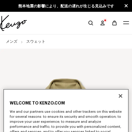
Skip to main content
Skip to footer content
熊本地震の影響により、配送の遅れが生じる見込みです
KENZO
公
式
メンズ
スウェット
サ
イ
ト
WELCOME TO KENZO.COM
We and our partners use cookies and other trackers on this website
for several reasons: to ensure its security and smooth operation; to
improve your user experience; to measure and analyze
performance and traffic; to provide you with personalized content,
offers and services; and to offer you services linked to social