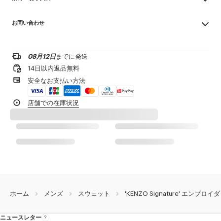
節の変わり目にぴったりの1着
Made in ポルトガル
クルーネック
お問い合わせ
100% cotton
胸元にはロゴのシグネチャー刺繍
漂白不可
お問い合わせメールを送る
ドライクリーニング不可
製品リファレンス:
FG65HO2654MJ.50
低温アイロン
08月12日
までに発送
¥20,000以上のご注文で送料無料
日陰で吊り干し
14日以内返品無料
タンブル乾燥不可
1-2営業日内の配送
安全なお支払い方法
30℃ マイルド ファイン 洗濯
専門家によるマイルド ウェット 洗濯
製品到着後14日以内は無料返品が可能
店舗での在庫状況
ホーム
メンズ
スウェット
'KENZO Signature' エン
ニュースレター
ニ