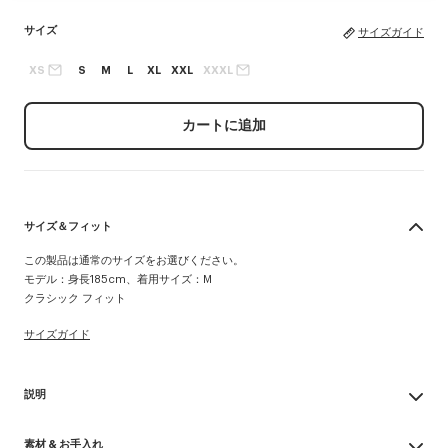
サイズ
サイズガイド
XS
S
M
L
XL
XXL
XXXL
カートに追加
サイズ＆フィット
この製品は通常のサイズをお選びください。
モデル：身長185cm、着用サイズ：M
クラシック フィット
サイズガイド
説明
'KENZO Signature' ジップアップ フーディー
素材 & お手入れ
ヴィンテージ感を演出する軽量で柔らかな無起毛のモルトン素材を使用した、季