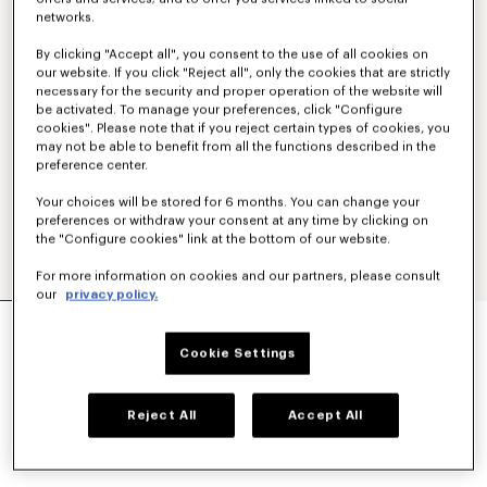
networks.
By clicking "Accept all", you consent to the use of all cookies on
our website. If you click "Reject all", only the cookies that are strictly
necessary for the security and proper operation of the website will
be activated. To manage your preferences, click "Configure
cookies". Please note that if you reject certain types of cookies, you
may not be able to benefit from all the functions described in the
preference center.
Your choices will be stored for 6 months. You can change your
preferences or withdraw your consent at any time by clicking on
the "Configure cookies" link at the bottom of our website.
For more information on cookies and our partners, please consult
our
privacy policy.
'KENZO SIGNATURE' エンブロイダリー ジップア
ップ フーディー イン コットン
Cookie Settings
¥ 63,800
カラー
Khaki
Reject All
Accept All
選択済み