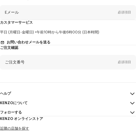
ュ
ー
ス
レ
Eメール
必須項目
タ
ー
に
カスタマーサービス
つ
い
て
性
平日 (月曜日-金曜日)
午前10時から午後6時00分 (日本時間)
別
お問い合わせメールを送る
ご注文確認
姓*
必須項目
ご注文番号
必須項目
名*
必須項目
Eメール
必須項目
ヘルプ
KENZOについて
マイアカウント
送信する
ヤマダ
必須項目
フォローする
サイズガイド
利用規約
KENZO オンラインストア
FAQ
法的言及
Instagram
近隣の店舗を探す
特定商取引法に基づく表記
タロウ
必須項目
Youtube