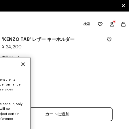
検索
ウ
ィ
ッ
'KENZO TAB' レザー キーホルダー
シ
gories
ュ
¥ 24,200
リ
ス
カラー
Black
ト
選択済み
ensure its
 performance
サイズ
 services
ワンサイズ
ject all", only
will be
eject certain
カートに追加
eference