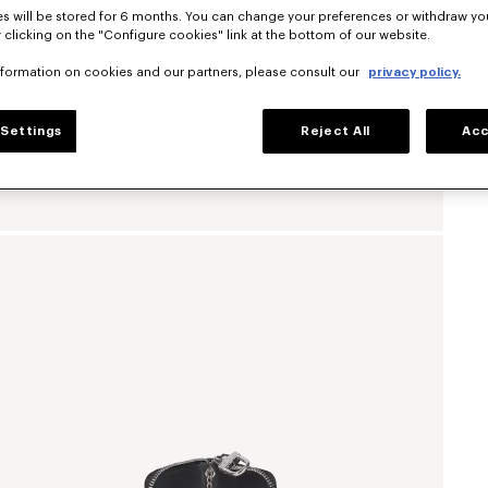
s will be stored for 6 months. You can change your preferences or withdraw yo
 clicking on the "Configure cookies" link at the bottom of our website.
nformation on cookies and our partners, please consult our
privacy policy.
Settings
Reject All
Acc