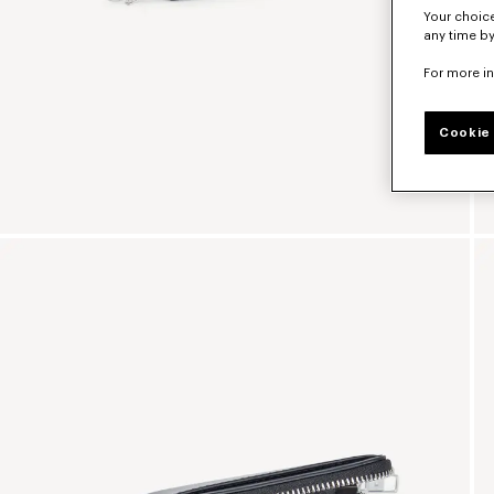
Your choice
any time by
For more i
Cookie 