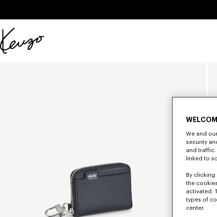
Skip to main content
Skip to footer content
KENZO
公
式
サ
イ
ト
WELCOM
We and our 
security a
and traffic
linked to s
By clicking 
the cookies
activated. 
types of co
center.