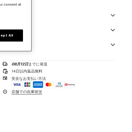
ur consent at
説明
「KENZO Tab」レザー キーホルダー
素材 & お手入れ
ジップファスナー
ept All
フック
Made in ベトナム
外側にカードスロット×２
お問い合わせ
100% cow leather
キーを取り付けるリングが2つ付いた内側のチェーン×１
漂白不可
小さな鍵用の内側フラットポケット×１
お問い合わせメールを送る
ドライクリーニング不可
小さな「KENZO Paris」ロゴ
アイロン不可
08月12日
までに発送
¥20,000以上のご注文で送料無料
乾燥させない
製品リファレンス:
FF68PM816L40.99.TU
14日以内返品無料
タンブル乾燥不可
1-2営業日内の配送
安全なお支払い方法
洗濯不可
ウェット洗濯はしないでください
製品到着後14日以内は無料返品が可能
店舗での在庫状況