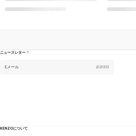
ニュースレター
ニ
ュ
ー
ス
レ
Eメール
必須項目
タ
ー
に
つ
い
て
性
別
性別
姓*
必須項目
KENZOについて