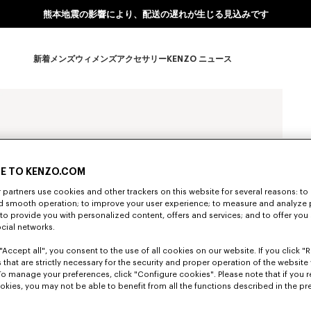
熊本地震の影響により、配送の遅れが生じる見込みです
新着
メンズ
ウィメンズ
アクセサリー
KENZO ニュース
新着 subcategories
メンズ subcategories
ウィメンズ subcategories
アクセサリー subcategories
KENZO ニュース subcate
E TO KENZO.COM
partners use cookies and other trackers on this website for several reasons: to 
nd smooth operation; to improve your user experience; to measure and analyze
; to provide you with personalized content, offers and services; and to offer you
ocial networks.
"Accept all", you consent to the use of all cookies on our website. If you click "Re
 that are strictly necessary for the security and proper operation of the website 
To manage your preferences, click "Configure cookies". Please note that if you r
okies, you may not be able to benefit from all the functions described in the pr