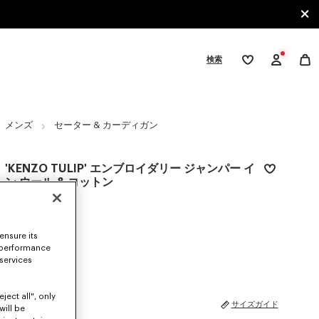
検索
ウ
ィ
ッ
シ
gories
ュ
リ
メンズ
セーター & カーディガン
ス
ト
'KENZO TULIP' エンブロイダリー ジャンパー イ
ン ウール & コットン
¥ 82,500
カラー
Off White
ensure its
 performance
選択済み
 services
ject all", only
サイズ
サイズガイド
will be