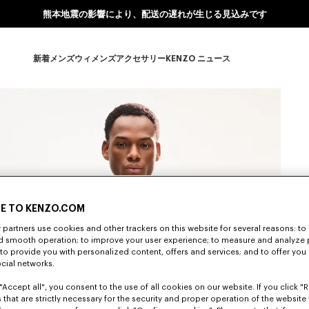
熊本地震の影響により、配送の遅れが生じる見込みです
新着
メンズ
ウィメンズ
アクセサリー
KENZO ニュース
新着 subcategories
メンズ subcategories
ウィメンズ subcategories
アクセサリー subcategories
KENZO ニュース subcate
E TO KENZO.COM
partners use cookies and other trackers on this website for several reasons: to 
nd smooth operation; to improve your user experience; to measure and analyze
; to provide you with personalized content, offers and services; and to offer you
ocial networks.
"Accept all", you consent to the use of all cookies on our website. If you click "Re
 that are strictly necessary for the security and proper operation of the website 