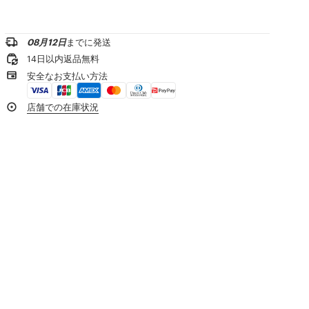
フロントにはアウトラインの刺繍
漂白不可
Kenzo アーカイブ シグネチャーの刺繍入りアートワーク
お問い合わせメールを送る
専門家によるマイルドなドライクリーニング：炭化水素類
低温アイロン
製品リファレンス:
FG65PU8213EA.02
08月12日
までに発送
¥20,000以上のご注文で送料無料
日陰で平干し
14日以内返品無料
タンブル乾燥不可
1-2営業日内の配送
安全なお支払い方法
30℃ 超 マイルド ファイン 洗濯
専門家による超マイルドなウェット洗濯
製品到着後14日以内は無料返品が可能
店舗での在庫状況