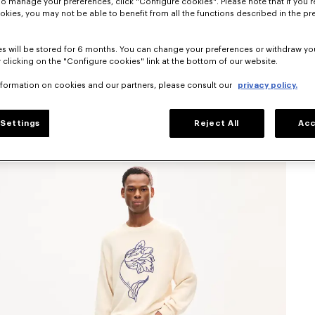
To manage your preferences, click "Configure cookies". Please note that if you r
okies, you may not be able to benefit from all the functions described in the pr
s will be stored for 6 months. You can change your preferences or withdraw yo
 clicking on the "Configure cookies" link at the bottom of our website.
nformation on cookies and our partners, please consult our
privacy policy.
Settings
Reject All
Acc