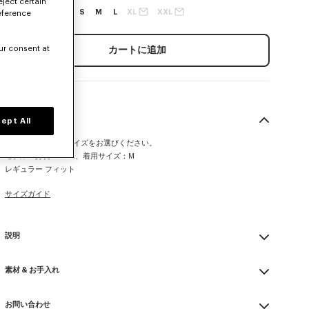
eject certain
XXS
XS
S
M
L
XL
XXL
eference
ur consent at
カートに追加
サイズ＆フィット
ept All
この製品は通常のサイズをお選びください。
モデル：身長185cm、着用サイズ：M
レギュラー フィット
サイズガイド
説明
’KENZO Tulip' ジャンパー
素材 & お手入れ
ウール素材
スポンジーコットン
Made in 中国
クルーネック
お問い合わせ
55% wool, 45% cotton