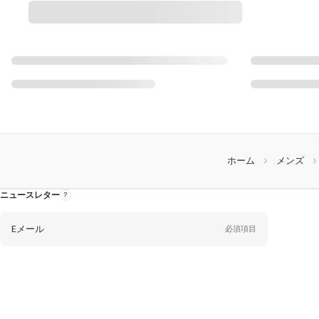
ホーム
メンズ
ニュースレター
ニ
ュ
ー
ス
レ
Eメール
必須項目
タ
ー
に
つ
い
て
性
別
性別