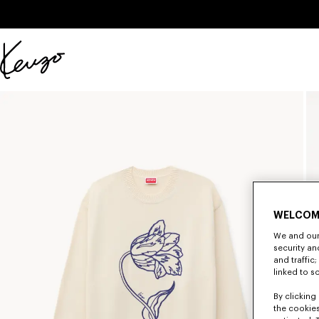
Skip to main content
Skip to footer content
KENZO
公
式
サ
イ
ト
WELCOM
We and our 
security a
and traffic
linked to s
By clicking 
the cookies