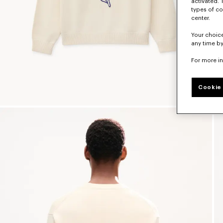
activated. 
types of co
center.
Your choice
any time by
For more i
Cookie 