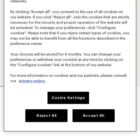
networks.
By clicking "Accept all", you consent to the use of all cookies on
our website. If you click "Reject all", only the cookies that are strictly
necessary for the security and proper operation of the website will
be activated. To manage your preferences, click "Configure
cookies". Please note that if you reject certain types of cookies, you
may not be able to benefit from all the functions described in the
preference center.
Your choices will be stored for 6 months. You can change your
preferences or withdraw your consent at any time by clicking on
the "Configure cookies" link at the bottom of our website.
For more information on cookies and our partners, please consult
our
privacy policy.
'KENZO TULIP' バンダナ イン ライト コットン
Cookie Settings
¥ 22,000
カラー
Off White
Reject All
Accept All
選択済み