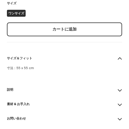
サイズ
ワンサイズ
カートに追加
サイズ＆フィット
寸法：55 x 55 cm
説明
'KENZO Tulip' バンダナ
素材 & お手入れ
軽量コットン
コントラストカラーのアウトライン
Made in イタリア
コーナーには Kenzo アーカイブ シグネチャー
お問い合わせ
100% cotton
漂白不可
製品リファレンス:
FG68EU230PER.02.TU
お問い合わせメールを送る