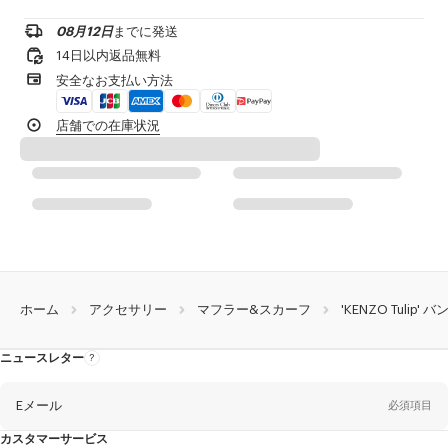
ドライクリーニング不可
低温アイロン
08月12日
までに発送
¥20,000以上のご注文で送料無料
日陰で吊り干し
14日以内返品無料
タンブル乾燥不可
1-2営業日内の配送
安全なお支払い方法
30℃ 超 マイルド ファイン 洗濯
専門家による超マイルドなウェット洗濯
製品到着後14日以内は無料返品が可能
店舗での在庫状況
ホーム
アクセサリー
マフラー&スカーフ
'KENZO Tulip
ニュースレター
ニ
ュ
ー
ス
レ
Eメール
必須項目
タ
ー
に
カスタマーサービス
つ