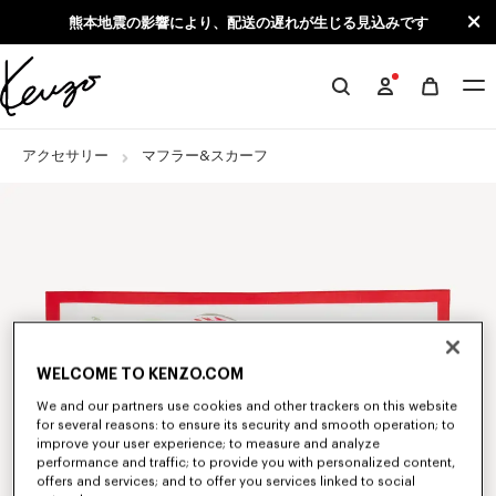
Skip to main content
Skip to footer content
熊本地震の影響により、配送の遅れが生じる見込みです
KENZO
公
式
アクセサリー
マフラー&スカーフ
サ
イ
ト
WELCOME TO KENZO.COM
We and our partners use cookies and other trackers on this website
for several reasons: to ensure its security and smooth operation; to
improve your user experience; to measure and analyze
performance and traffic; to provide you with personalized content,
offers and services; and to offer you services linked to social