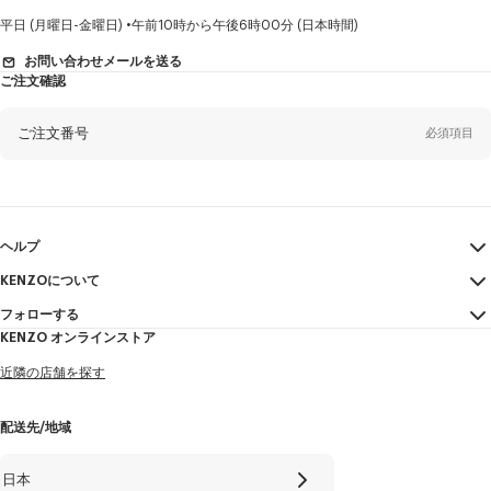
い
て
性
平日 (月曜日-金曜日)
午前10時から午後6時00分 (日本時間)
別
お問い合わせメールを送る
ご注文確認
姓*
必須項目
ご注文番号
必須項目
名*
必須項目
Eメール
必須項目
ヘルプ
KENZOについて
マイアカウント
送信する
ヤマダ
必須項目
フォローする
サイズガイド
利用規約
KENZO オンラインストア
FAQ
法的言及
Instagram
近隣の店舗を探す
特定商取引法に基づく表記
タロウ
必須項目
Youtube
プライバシーポリシー
Facebook
配送先/地域
Cookie Settings
WeChat
+81
サイトマップ
X
日本