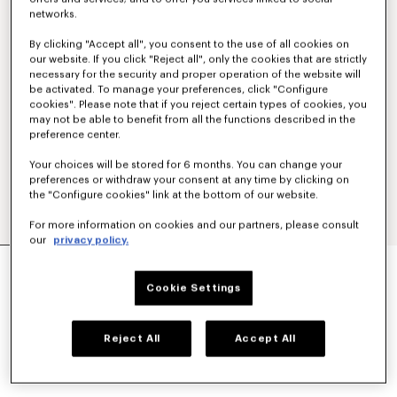
networks.
By clicking "Accept all", you consent to the use of all cookies on
our website. If you click "Reject all", only the cookies that are strictly
necessary for the security and proper operation of the website will
be activated. To manage your preferences, click "Configure
cookies". Please note that if you reject certain types of cookies, you
may not be able to benefit from all the functions described in the
preference center.
Your choices will be stored for 6 months. You can change your
preferences or withdraw your consent at any time by clicking on
the "Configure cookies" link at the bottom of our website.
For more information on cookies and our partners, please consult
our
privacy policy.
'KENZO TULIP' ワークウエア ジャケット イン コッ
トン リネン
Cookie Settings
¥ 108,900
カラー
Blue Black
Reject All
Accept All
選択済み