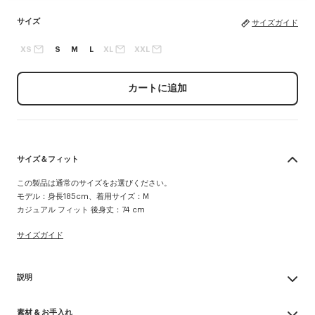
サイズ
サイズガイド
XS
S
M
L
XL
XXL
カートに追加
サイズ＆フィット
この製品は通常のサイズをお選びください。
モデル：身長185cm、着用サイズ：M
カジュアル フィット 後身丈：74 cm
サイズガイド
説明
'KENZO Tulip' ワークウエア ジャケット
素材 & お手入れ
コットンリネン素材