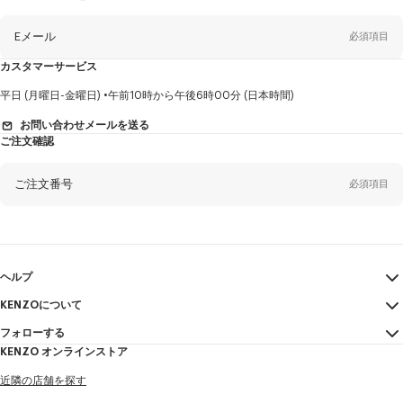
ュ
ー
ス
レ
Eメール
必須項目
タ
ー
に
カスタマーサービス
つ
い
て
性
平日 (月曜日-金曜日)
午前10時から午後6時00分 (日本時間)
別
お問い合わせメールを送る
ご注文確認
姓*
必須項目
ご注文番号
必須項目
名*
必須項目
Eメール
必須項目
ヘルプ
KENZOについて
マイアカウント
送信する
ヤマダ
必須項目
フォローする
サイズガイド
利用規約
KENZO オンラインストア
FAQ
法的言及
Instagram
近隣の店舗を探す
特定商取引法に基づく表記
タロウ
必須項目
Youtube