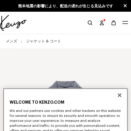
Skip to main content
Skip to footer content
熊本地震の影響により、配送の遅れが生じる見込みです
KENZO
公
式
メンズ
ジャケット & コート
サ
イ
ト
WELCOME TO KENZO.COM
We and our partners use cookies and other trackers on this website
for several reasons: to ensure its security and smooth operation; to
improve your user experience; to measure and analyze
performance and traffic; to provide you with personalized content,
offers and services; and to offer you services linked to social