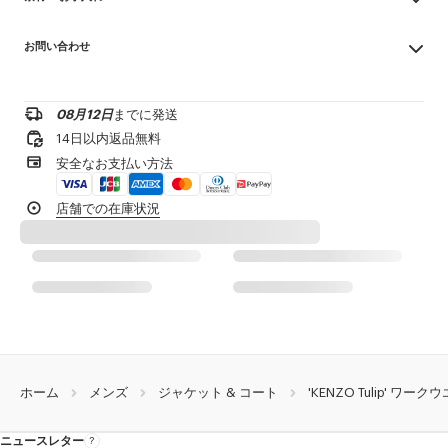
裏地なし
Made in チュニジア
フロントポケット×2、胸ポケット×1
お問い合わせ
52% linen, 48% cotton
内ポケット×2
漂白不可
襟には刺繍入りアイレットとボタンホール
お問い合わせメールを送る
専門家によるマイルドなドライクリーニング：炭化水素類
胸元には花の刺繍
低温アイロン
08月12日
までに発送
¥20,000以上のご注文で送料無料
日陰で吊り干し
製品リファレンス:
FG65DV1179EH.79
14日以内返品無料
タンブル乾燥不可
1-2営業日内の配送
安全なお支払い方法
洗濯不可
ウェット洗濯はしないでください
製品到着後14日以内は無料返品が可能
店舗での在庫状況
ホーム
メンズ
ジャケット & コート
'KENZO Tulip' ワ
ニュースレター
ニ