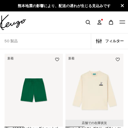
Skip to main content
Skip to footer content
熊本地震の影響により、配送の遅れが生じる見込みです
KENZO
公
式
50 製品
フィルター
サ
イ
新着
新着
ト
店舗での在庫状況