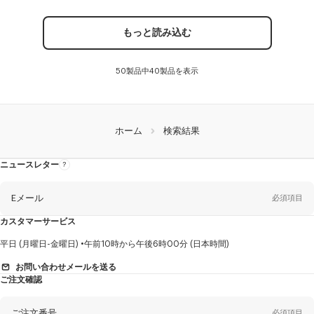
もっと読み込む
50製品中40製品を表示
ホーム
検索結果
ニュースレター
ニ
ュ
ー
ス
レ
Eメール
必須項目
タ
ー
に
カスタマーサービス
つ
い
て
性
平日 (月曜日-金曜日)
午前10時から午後6時00分 (日本時間)
別
お問い合わせメールを送る
ご注文確認
姓*
必須項目
ご注文番号
必須項目