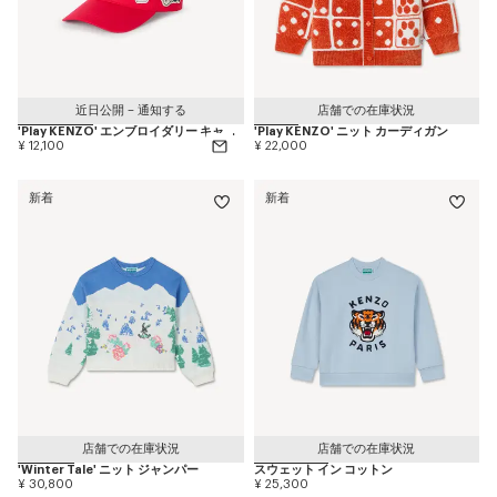
近日公開 – 通知する
店舗での在庫状況
'Play KENZO' エンブロイダリー キャップ イン コットン
'Play KENZO' ニット カーディガン
¥ 12,100
¥ 22,000
新着
新着
店舗での在庫状況
店舗での在庫状況
'Winter Tale' ニット ジャンパー
スウェット イン コットン
¥ 30,800
¥ 25,300