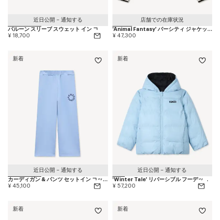
近日公開 – 通知する
店舗での在庫状況
バルーン スリーブ スウェット イン コットン
'Animal Fantasy' バーシティ ジャケット イン ミックス ウール
¥ 18,700
¥ 47,300
新着
新着
近日公開 – 通知する
近日公開 – 通知する
カーディガン & パンツ セットイン コットン
'Winter Tale' リバーシブル フーデッド パファー ジャケット
¥ 45,100
¥ 57,200
新着
新着