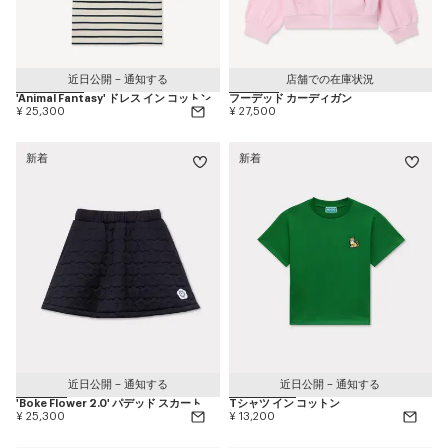
近日公開 – 通知する
店舗での在庫状況
'Animal Fantasy' ドレス イン コットン
フーデッド カーディガン
¥ 25,300
¥ 27,500
新着
新着
近日公開 – 通知する
近日公開 – 通知する
'Boke Flower 2.0' パデッド スカート
Tシャツ イン コットン
¥ 25,300
¥ 13,200