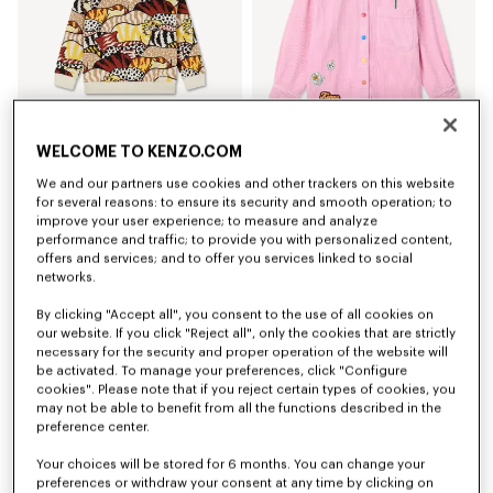
WELCOME TO KENZO.COM
'Animal Fantasy' スウェット イン コットン
'Play KENZO' シャツ イン コーデュロイ
We and our partners use cookies and other trackers on this website
¥ 25,300
¥ 25,300
for several reasons: to ensure its security and smooth operation; to
improve your user experience; to measure and analyze
performance and traffic; to provide you with personalized content,
新着
新着
offers and services; and to offer you services linked to social
networks.
By clicking "Accept all", you consent to the use of all cookies on
our website. If you click "Reject all", only the cookies that are strictly
necessary for the security and proper operation of the website will
be activated. To manage your preferences, click "Configure
cookies". Please note that if you reject certain types of cookies, you
may not be able to benefit from all the functions described in the
preference center.
Your choices will be stored for 6 months. You can change your
preferences or withdraw your consent at any time by clicking on