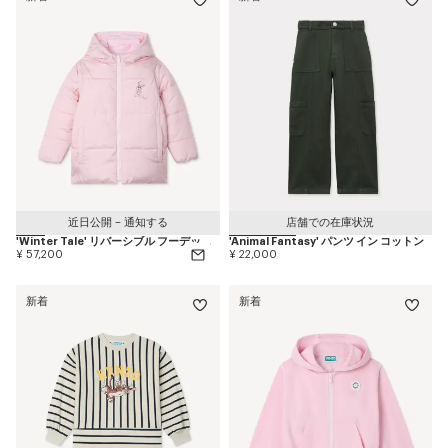
近日公開 – 通知する
店舗での在庫状況
'Winter Tale' リバーシブル フーデッド パファー ジャケット
'Animal Fantasy' パンツ イン コットン
¥ 57,200
¥ 22,000
新着
新着