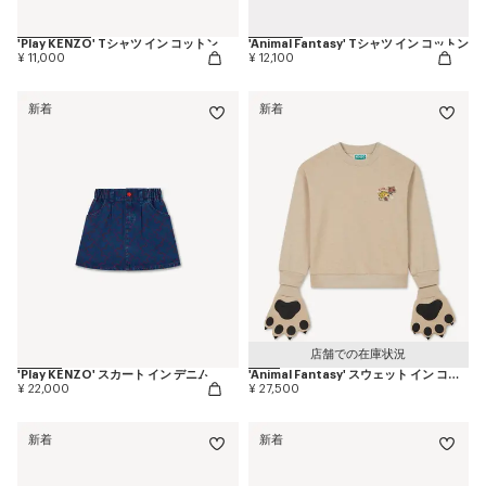
'Play KENZO' Tシャツ イン コットン
'Animal Fantasy' Tシャツ イン コットン
¥ 11,000
¥ 12,100
新着
新着
店舗での在庫状況
'Play KENZO' スカート イン デニム
'Animal Fantasy' スウェット イン コットン
¥ 22,000
¥ 27,500
新着
新着