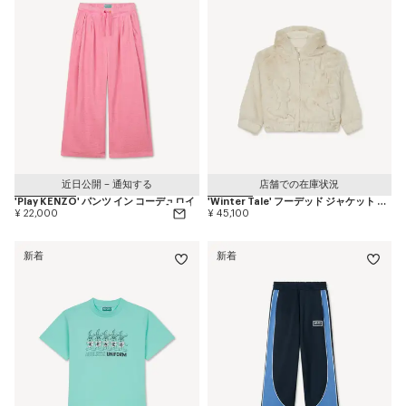
近日公開 – 通知する
店舗での在庫状況
'Play KENZO' パンツ イン コーデュロイ
'Winter Tale' フーデッド ジャケット イン フェイクファー
¥ 22,000
¥ 45,100
新着
新着