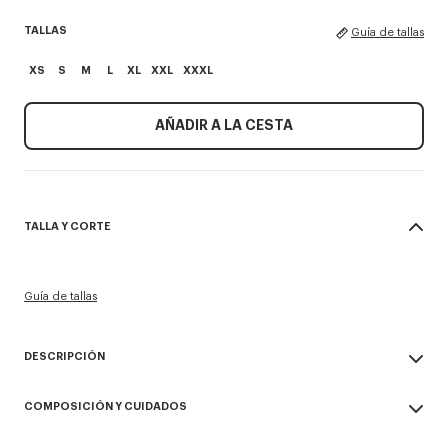
TALLAS
Guía de tallas
XS
S
M
L
XL
XXL
XXXL
AÑADIR A LA CESTA
TALLA Y CORTE
Guía de tallas
DESCRIPCIÓN
Camiseta 'KENZO Sounds'.
COMPOSICIÓN Y CUIDADOS
Punto jersey ligero y suave.
Bordado en la parte delantera.
Made in Portugal
Marca de temporada bordada en el diseño.