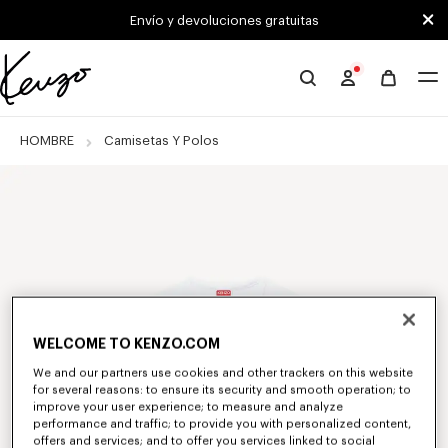
Skip to main content
Skip to footer content
Envío y devoluciones gratuitas
Página
oficial
de
HOMBRE
Camisetas Y Polos
KENZO
WELCOME TO KENZO.COM
We and our partners use cookies and other trackers on this website
for several reasons: to ensure its security and smooth operation; to
improve your user experience; to measure and analyze
performance and traffic; to provide you with personalized content,
offers and services; and to offer you services linked to social