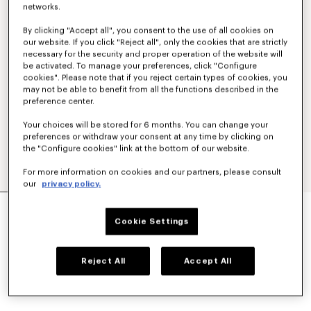
networks.
By clicking "Accept all", you consent to the use of all cookies on
our website. If you click "Reject all", only the cookies that are strictly
necessary for the security and proper operation of the website will
be activated. To manage your preferences, click "Configure
cookies". Please note that if you reject certain types of cookies, you
may not be able to benefit from all the functions described in the
preference center.
Your choices will be stored for 6 months. You can change your
preferences or withdraw your consent at any time by clicking on
the "Configure cookies" link at the bottom of our website.
For more information on cookies and our partners, please consult
our
privacy policy.
CAMISETA BORDADA DE ALGODÓN 'KENZO
SOUNDS'
Cookie Settings
Mex$ 4,750.00
COLORES :
Blanco Hueso
Reject All
Accept All
Seleccionado