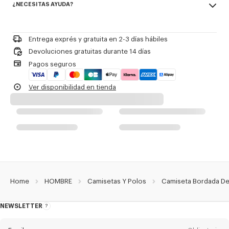
¿NECESITAS AYUDA?
100% cotton
No utilizar blanqueador
Referencia Del Producto:
FG65TS2914SG.02
Please call us on
or contact us by
e-mail
.
Limpieza profesional en seco suave en hidrocarburos
Planchar a baja temperatura
Entrega exprés y gratuita en 2-3 días hábiles
Secado al aire libre a la sombra
Devoluciones gratuitas durante 14 días
No secar en secadora
Pagos seguros
Lavado para ropa delicada suave a 30 °C
Limpieza profesional en húmedo suave
Ver disponibilidad en tienda
Home
HOMBRE
Camisetas Y Polos
Camiseta Bordada D
NEWSLETTER
Acerca
del
boletín