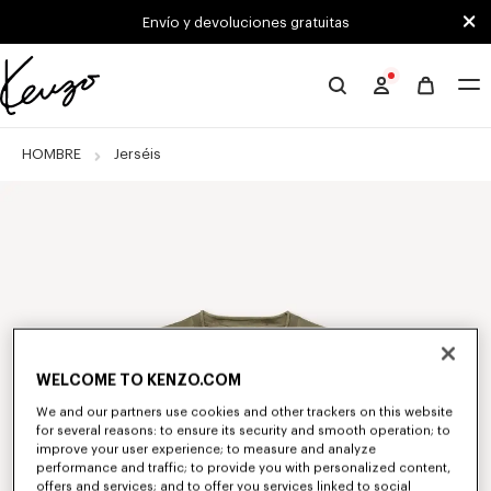
Skip to main content
Skip to footer content
Envío y devoluciones gratuitas
Página
oficial
de
HOMBRE
Jerséis
KENZO
WELCOME TO KENZO.COM
We and our partners use cookies and other trackers on this website
for several reasons: to ensure its security and smooth operation; to
improve your user experience; to measure and analyze
performance and traffic; to provide you with personalized content,
offers and services; and to offer you services linked to social