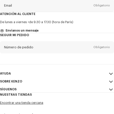
Email
Obligatorio
ATENCIÓN AL CLIENTE
Título
Obligatorio
De lunes a viernes
de 9:30 a 17:30 (hora de París)
Envíanos un mensaje
SEGUIR MI PEDIDO
Nombre*
Obligatorio
Número de pedido
Obligatorio
Appelido*
Obligatorio
Email
Obligatorio
AYUDA
SOBRE KENZO
Mi Cuenta
ENVIAR
+52
SÍGUENOS
Guía de tallas
Condiciones de venta
NUESTRAS TIENDAS
Preguntas frecuentes
Aviso Legal y Condiciones de uso
Instagram
Deseo recibir comunicaciones sobre los productos, servicios y
Encontrar una tienda cercana
Política de privacidad
eventos de KENZO, que pueden ser personalizados, especialmente en
Youtube
las redes sociales y otras plataformas. Los píxeles de seguimiento se
Cookie Settings
Facebook
incrustan en los correos electrónicos con fines de análisis, estadísticas