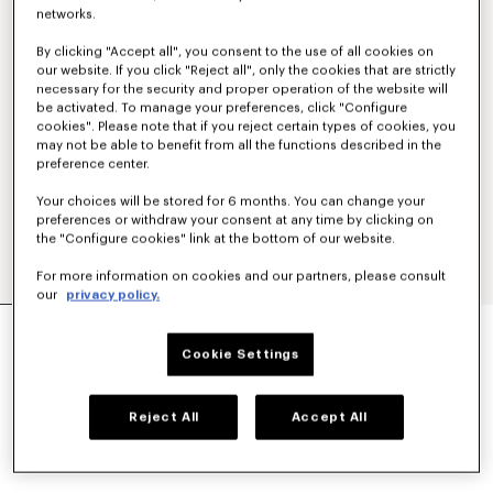
networks.
By clicking "Accept all", you consent to the use of all cookies on
our website. If you click "Reject all", only the cookies that are strictly
necessary for the security and proper operation of the website will
be activated. To manage your preferences, click "Configure
cookies". Please note that if you reject certain types of cookies, you
may not be able to benefit from all the functions described in the
preference center.
Your choices will be stored for 6 months. You can change your
preferences or withdraw your consent at any time by clicking on
the "Configure cookies" link at the bottom of our website.
For more information on cookies and our partners, please consult
our
privacy policy.
CAMISETA LIGERA DE LINO Y ALGODÓN
BORDADA 'KENZO SIGNATURE'
Cookie Settings
Mex$ 7,250.00
COLORES :
Caqui
Reject All
Accept All
Seleccionado