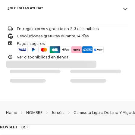
Made in Turquía
¿NECESITAS AYUDA?
75% linen, 25% cotton
Referencia Del Producto:
FG65TO8123LP.50
No utilizar blanqueador
Please call us on
or contact us by
e-mail
.
No limpiar en seco
Planchar a baja temperatura
Entrega exprés y gratuita en 2-3 días hábiles
Secado plano a la sombra
Devoluciones gratuitas durante 14 días
No secar en secadora
Pagos seguros
Lavado para ropa delicada muy suave a 30 °C
Limpieza profesional en húmedo muy suave
Ver disponibilidad en tienda
Home
HOMBRE
Jerséis
Camiseta Ligera De Lino Y Algod
NEWSLETTER
Acerca
del
boletín