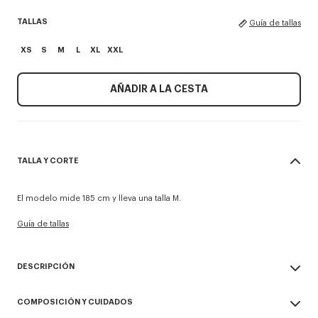
TALLAS
Guía de tallas
XS
S
M
L
XL
XXL
AÑADIR A LA CESTA
TALLA Y CORTE
El modelo mide 185 cm y lleva una talla M.
Guía de tallas
DESCRIPCIÓN
Camiseta ligera 'KENZO Signature'.
COMPOSICIÓN Y CUIDADOS
Mezcla de algodón y lino para un peso veraniego.
Firma Kenzo Archive bordada en el pecho.