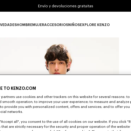
Envío y devoluciones gratuitas
VEDADES
HOMBRE
MUJER
ACCESORIOS
NIÑOS
EXPLORE KENZO
Novedades subcategories
HOMBRE subcategories
MUJER subcategories
ACCESORIOS subcategories
NIÑOS subcategories
EXPLORE KENZO su
E TO KENZO.COM
partners use cookies and other trackers on this website for several reasons: to 
nd smooth operation; to improve your user experience; to measure and analyze
; to provide you with personalized content, offers and services; and to offer you
ocial networks.
"Accept all", you consent to the use of all cookies on our website. If you click "Re
 that are strictly necessary for the security and proper operation of the website 