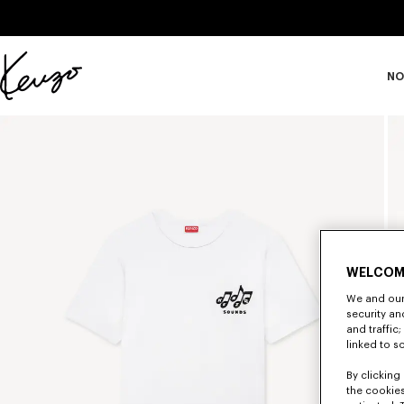
Skip to main content
Skip to footer content
NO
Página
oficial
de
KENZO
WELCOM
We and our 
security a
and traffic
linked to s
By clicking 
the cookies