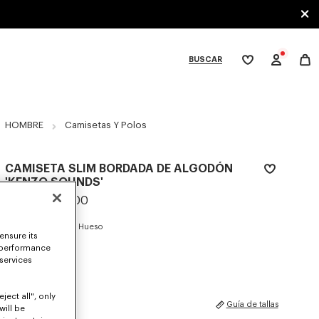
BUSCAR
Mi
lista
de
deseos
bcategories
HOMBRE
Camisetas Y Polos
CAMISETA SLIM BORDADA DE ALGODÓN
'KENZO SOUNDS'
Mex$ 3,800.00
COLORES :
Blanco Hueso
ensure its
 performance
Seleccionado
 services
ject all", only
TALLAS
Guía de tallas
will be