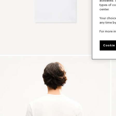
activated. 
types of co
center.
Your choice
any time by
For more i
Cookie 