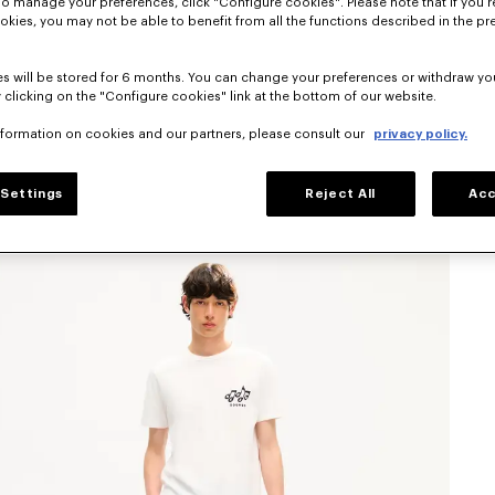
To manage your preferences, click "Configure cookies". Please note that if you r
okies, you may not be able to benefit from all the functions described in the pr
s will be stored for 6 months. You can change your preferences or withdraw yo
 clicking on the "Configure cookies" link at the bottom of our website.
nformation on cookies and our partners, please consult our
privacy policy.
Settings
Reject All
Acc