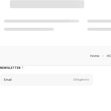
Home
H
NEWSLETTER
Acerca
del
boletín
Email
Obligatorio
Título
Obligatorio
Estado civil*