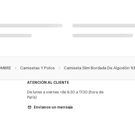
OMBRE
Camisetas Y Polos
Camiseta Slim Bordada De Algodón '
ATENCIÓN AL CLIENTE
De lunes a viernes
de 9:30 a 17:30 (hora de
París)
Envíanos un mensaje