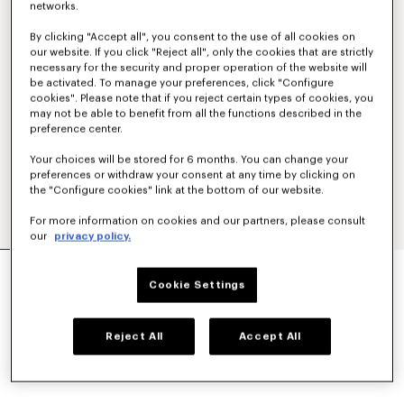
networks.
By clicking "Accept all", you consent to the use of all cookies on
our website. If you click "Reject all", only the cookies that are strictly
necessary for the security and proper operation of the website will
be activated. To manage your preferences, click "Configure
cookies". Please note that if you reject certain types of cookies, you
may not be able to benefit from all the functions described in the
preference center.
Your choices will be stored for 6 months. You can change your
preferences or withdraw your consent at any time by clicking on
the "Configure cookies" link at the bottom of our website.
For more information on cookies and our partners, please consult
our
privacy policy.
CESTA GRANDE DE RAFIA
Mex$ 12,300.00
Cookie Settings
COLORES :
Beige Oscuro
Reject All
Accept All
Seleccionado