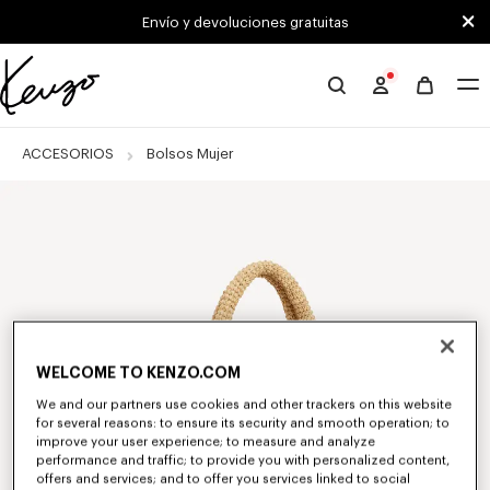
Skip to main content
Skip to footer content
Envío y devoluciones gratuitas
Página
oficial
de
ACCESORIOS
Bolsos Mujer
KENZO
WELCOME TO KENZO.COM
We and our partners use cookies and other trackers on this website
for several reasons: to ensure its security and smooth operation; to
improve your user experience; to measure and analyze
performance and traffic; to provide you with personalized content,
offers and services; and to offer you services linked to social