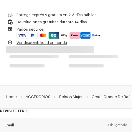
No utilizar blanqueador
Cesta grande.
Please call us on
or contact us by
e-mail
.
No limpiar en seco
Rafia.
No planchar
Línea 'KENZO Basket'.
Entrega exprés y gratuita en 2-3 días hábiles
No secar
Se puede llevar a mano o al hombro.
Devoluciones gratuitas durante 14 días
No secar en secadora
Dos asas largas.
Pagos seguros
No lavar
Lazos de piel para cerrar el bolso.
No limpiar en húmedo
Un bolsillo interior plano de piel.
Ver disponibilidad en tienda
Charm de piel con logo KENZO y anilla.
Firma 'KENZO Archive' bordada.
Firma 'KENZO Archive' en el charm de piel.
Referencia Del Producto:
FG62SA524F03.13.TU
Home
ACCESORIOS
Bolsos Mujer
Cesta Grande De Rafi
NEWSLETTER
Acerca
del
boletín
Email
Obligatorio