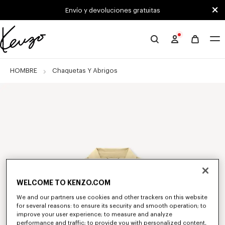
Skip to main content
Skip to footer content
Envío y devoluciones gratuitas
Página
oficial
de
HOMBRE
Chaquetas Y Abrigos
KENZO
WELCOME TO KENZO.COM
We and our partners use cookies and other trackers on this website
for several reasons: to ensure its security and smooth operation; to
improve your user experience; to measure and analyze
performance and traffic; to provide you with personalized content,