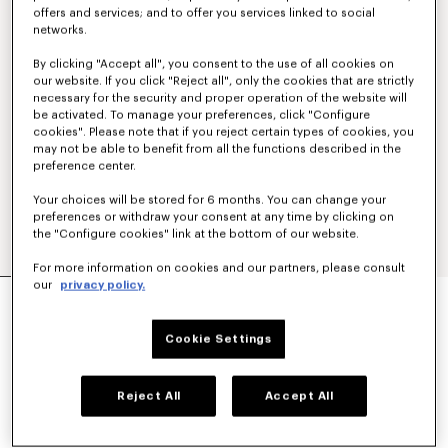
offers and services; and to offer you services linked to social
networks.
By clicking "Accept all", you consent to the use of all cookies on
our website. If you click "Reject all", only the cookies that are strictly
necessary for the security and proper operation of the website will
be activated. To manage your preferences, click "Configure
cookies". Please note that if you reject certain types of cookies, you
may not be able to benefit from all the functions described in the
preference center.
Your choices will be stored for 6 months. You can change your
preferences or withdraw your consent at any time by clicking on
the "Configure cookies" link at the bottom of our website.
For more information on cookies and our partners, please consult
our
privacy policy.
CHAQUETA DE ENTRENADOR LIGERA DE
ALGODÓN Y NAILON 'KENZO SIGNATURE'
Mex$ 14,700.00
Cookie Settings
COLORES :
Caqui
Reject All
Accept All
Seleccionado