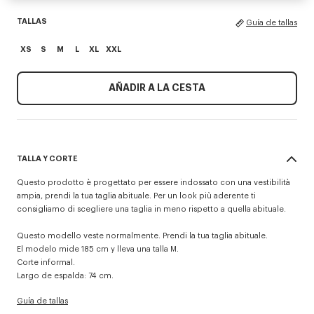
TALLAS
Guía de tallas
XS
S
M
L
XL
XXL
AÑADIR A LA CESTA
TALLA Y CORTE
Questo prodotto è progettato per essere indossato con una vestibilità
ampia, prendi la tua taglia abituale. Per un look più aderente ti
consigliamo di scegliere una taglia in meno rispetto a quella abituale.
Questo modello veste normalmente. Prendi la tua taglia abituale.
El modelo mide 185 cm y lleva una talla M.
Corte informal.
Largo de espalda: 74 cm.
Guía de tallas