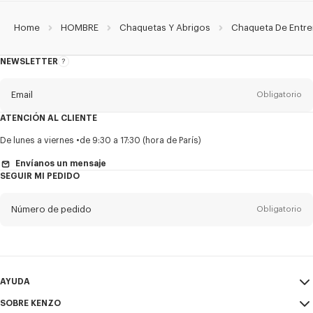
Home
HOMBRE
Chaquetas Y Abrigos
Chaqueta De Entre
NEWSLETTER
Acerca
del
boletín
Email
Obligatorio
ATENCIÓN AL CLIENTE
Título
Obligatorio
De lunes a viernes
de 9:30 a 17:30 (hora de París)
Envíanos un mensaje
SEGUIR MI PEDIDO
Nombre*
Obligatorio
Número de pedido
Obligatorio
Appelido*
Obligatorio
Email
Obligatorio
AYUDA
SOBRE KENZO
Mi Cuenta
ENVIAR