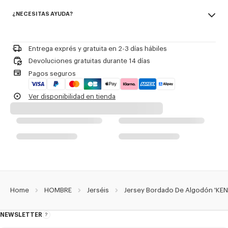
Made in Turquía
Marca de temporada bordada en el diseño.
¿NECESITAS AYUDA?
100% cotton
No utilizar blanqueador
Referencia Del Producto:
FG65PU8203EV.02
Please call us on
or contact us by
e-mail
.
No limpiar en seco
Planchar a baja temperatura
Entrega exprés y gratuita en 2-3 días hábiles
Secado plano a la sombra
Devoluciones gratuitas durante 14 días
No secar en secadora
Pagos seguros
Lavado para ropa delicada suave a 30 °C
Limpieza profesional en húmedo suave
Ver disponibilidad en tienda
Home
HOMBRE
Jerséis
Jersey Bordado De Algodón 'KE
NEWSLETTER
Acerca
del
boletín