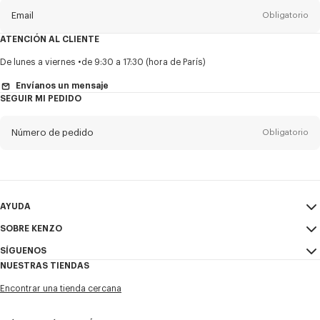
Email
Obligatorio
ATENCIÓN AL CLIENTE
Título
Obligatorio
De lunes a viernes
de 9:30 a 17:30 (hora de París)
Envíanos un mensaje
SEGUIR MI PEDIDO
Nombre*
Obligatorio
Número de pedido
Obligatorio
Appelido*
Obligatorio
Email
Obligatorio
AYUDA
SOBRE KENZO
Mi Cuenta
ENVIAR
+52
SÍGUENOS
Guía de tallas
Condiciones de venta
NUESTRAS TIENDAS
Preguntas frecuentes
Aviso Legal y Condiciones de uso
Instagram
Deseo recibir comunicaciones sobre los productos, servicios y
Encontrar una tienda cercana
Política de privacidad
eventos de KENZO, que pueden ser personalizados, especialmente en
Youtube
las redes sociales y otras plataformas. Los píxeles de seguimiento se
Cookie Settings
Facebook
incrustan en los correos electrónicos con fines de análisis, estadísticas