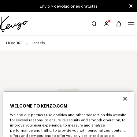
Skip to main content
Skip to footer content
Envío y devoluciones gratuitas
Página
oficial
de
HOMBRE
Jerséis
KENZO
WELCOME TO KENZO.COM
We and our partners use cookies and other trackers on this website
for several reasons: to ensure its security and smooth operation; to
improve your user experience; to measure and analyze
performance and traffic; to provide you with personalized content,
offers and services; and to offer you services linked to social