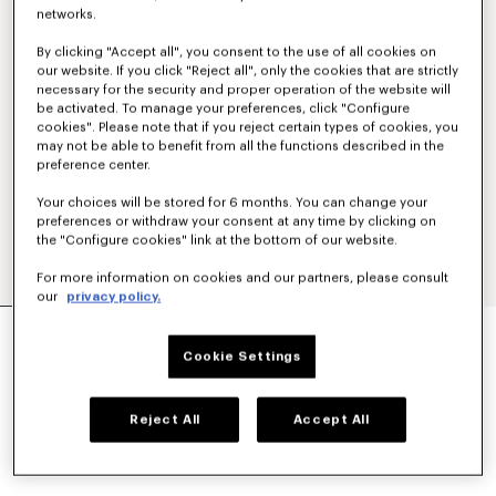
networks.
By clicking "Accept all", you consent to the use of all cookies on
our website. If you click "Reject all", only the cookies that are strictly
necessary for the security and proper operation of the website will
be activated. To manage your preferences, click "Configure
cookies". Please note that if you reject certain types of cookies, you
may not be able to benefit from all the functions described in the
preference center.
Your choices will be stored for 6 months. You can change your
preferences or withdraw your consent at any time by clicking on
the "Configure cookies" link at the bottom of our website.
For more information on cookies and our partners, please consult
our
privacy policy.
JERSEY BORDADO DE ALGODÓN 'KENZO
SOUNDS'
Cookie Settings
Mex$ 12,200.00
COLORES :
Blanco Hueso
Reject All
Accept All
Seleccionado