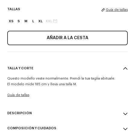
TALLAS
Guía de tallas
XS
S
M
L
XL
XXL
AÑADIR A LA CESTA
TALLA Y CORTE
Questo modello veste normalmente. Prendi la tua taglia abituale.
El modelo mide 185 cm y lleva una talla M.
Guía de tallas
DESCRIPCIÓN
Jersey 'KENZO Sounds'.
COMPOSICIÓN Y CUIDADOS
Algodón.
Gráfico intarsia y bordado en la parte delantera.