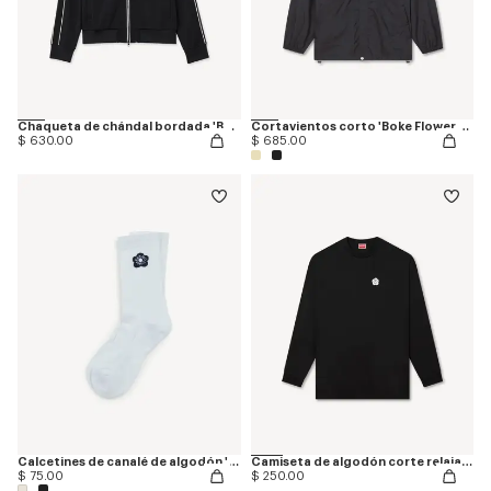
Chaqueta de chándal bordada 'Boke Flower 2.0'
Cortavientos corto 'Boke Flower 2.0'
$ 630.00
$ 685.00
Calcetines de canalé de algodón 'Boke Flower 2.0'
Camiseta de algodón corte relajado 'Boke Flower 2.0'
$ 75.00
$ 250.00