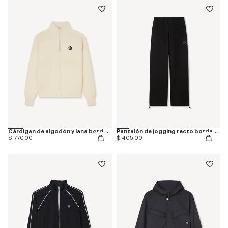
Cárdigan de algodón y lana bordado 'Boke Flower 2.0'
Pantalón de jogging recto bordado 'Boke Flower 2.0' de algodón
$ 770.00
$ 405.00