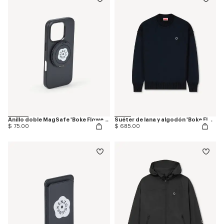
Anillo doble MagSafe 'Boke Flower 2.0'
Suéter de lana y algodón 'Boke Flower 2.0'
$ 75.00
$ 685.00