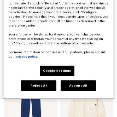
our website. If you click "Reject all", only the cookies that are strictly
necessary for the security and proper operation of the website will
be activated. To manage your preferences, click "Configure
cookies". Please note that if you reject certain types of cookies, you
may not be able to benefit from all the functions described in the
preference center.
Your choices will be stored for 6 months. You can change your
preferences or withdraw your consent at any time by clicking on
the "Configure cookies" link at the bottom of our website.
For more information on cookies and our partners, please consult
our
privacy policy.
Sudadera de algodón bordada 'Boke Flower 2.0'
Camiseta de algodón 'Boke Flower 2.0'
$ 405.00
$ 210.00
Cookie Settings
Reject All
Accept All