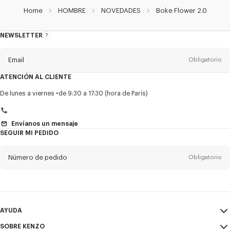
Home
HOMBRE
NOVEDADES
Boke Flower 2.0
NEWSLETTER
Acerca
del
boletín
Email
Obligatorio
ATENCIÓN AL CLIENTE
Título
Obligatorio
De lunes a viernes
de 9:30 a 17:30 (hora de París)
Envíanos un mensaje
SEGUIR MI PEDIDO
Nombre*
Obligatorio
Número de pedido
Obligatorio
Appelido*
Obligatorio
Email
Obligatorio
AYUDA
+1
SOBRE KENZO
Mi Cuenta