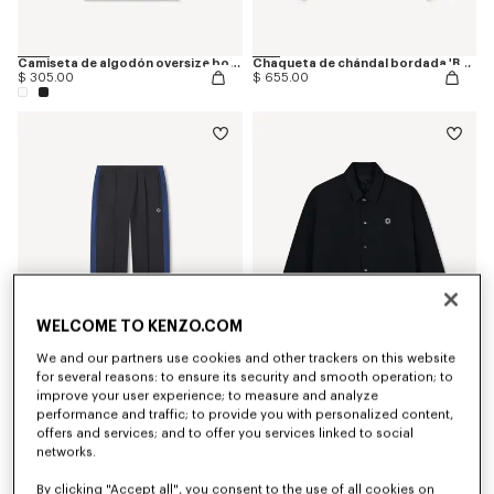
Camiseta de algodón oversize bordada 'Boke Flower 2.0'
Chaqueta de chándal bordada 'Boke Flower 2.0'
$ 305.00
$ 655.00
WELCOME TO KENZO.COM
We and our partners use cookies and other trackers on this website
for several reasons: to ensure its security and smooth operation; to
improve your user experience; to measure and analyze
Pantalón de chándal bordado 'Boke Flower 2.0'
Chaqueta de entrenador gruesa reversible 'Boke Flower 2.0'
$ 545.00
$ 965.00
performance and traffic; to provide you with personalized content,
offers and services; and to offer you services linked to social
networks.
By clicking "Accept all", you consent to the use of all cookies on