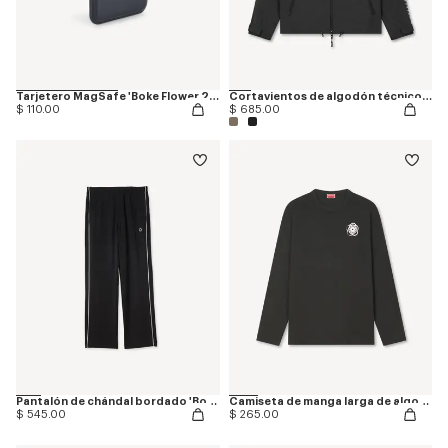
Tarjetero MagSafe 'Boke Flower 2.0'
Cortavientos de algodón técnico 'Boke Flower 2.0'
$ 110.00
$ 685.00
Pantalón de chándal bordado 'Boke Flower 2.0'
Camiseta de manga larga de algodón 'Boke Flower 2.0'
$ 545.00
$ 265.00