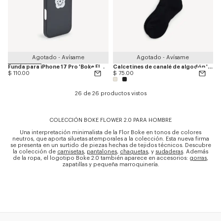
Agotado - Avísame
Agotado - Avísame
Funda para iPhone 17 Pro 'Boke Flower 2.0'
Calcetines de canalé de algodón 'Boke Flower 2.0'
$ 110.00
$ 75.00
26 de 26 productos vistos
COLECCIÓN BOKE FLOWER 2.0 PARA HOMBRE
Una interpretación minimalista de la Flor Boke en tonos de colores
neutros, que aporta siluetas atemporales a la colección. Esta nueva firma
se presenta en un surtido de piezas hechas de tejidos técnicos. Descubre
la colección de
camisetas
,
pantalones
,
chaquetas
, y
sudaderas
. Además
de la ropa, el logotipo Boke 2.0 también aparece en accesorios:
gorras
,
zapatillas y pequeña marroquinería.