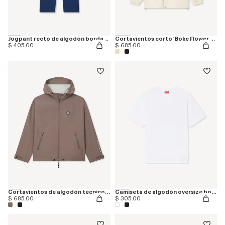
Jogpant recto de algodón bordado 'Boke Flower 2.0'
Cortavientos corto 'Boke Flower 2.0'
$ 405.00
$ 685.00
Cortavientos de algodón técnico 'Boke Flower 2.0'
Camiseta de algodón oversize bordada 'Boke Flower 2.0'
$ 685.00
$ 305.00