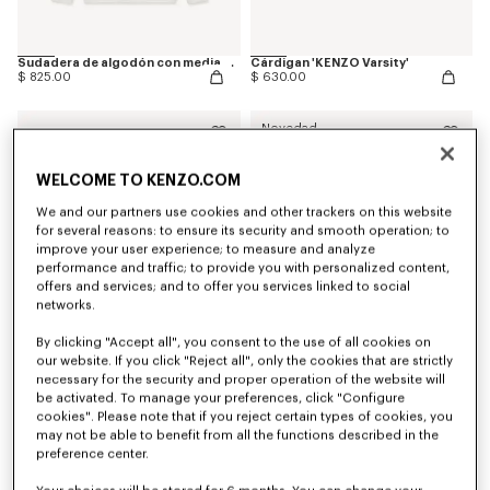
Sudadera de algodón con media cremallera bordada 'KENZO Wildflower'
Cárdigan 'KENZO Varsity'
$ 825.00
$ 630.00
Novedad
WELCOME TO KENZO.COM
We and our partners use cookies and other trackers on this website
for several reasons: to ensure its security and smooth operation; to
improve your user experience; to measure and analyze
performance and traffic; to provide you with personalized content,
offers and services; and to offer you services linked to social
networks.
By clicking "Accept all", you consent to the use of all cookies on
our website. If you click "Reject all", only the cookies that are strictly
necessary for the security and proper operation of the website will
Sudadera ajustada con capucha de algodón bordada 'KENZO Varsity'
Sudadera con capucha y cremallera de algodón 'KENZO Eiffel Tower Design'
be activated. To manage your preferences, click "Configure
$ 585.00
$ 490.00
cookies". Please note that if you reject certain types of cookies, you
may not be able to benefit from all the functions described in the
preference center.