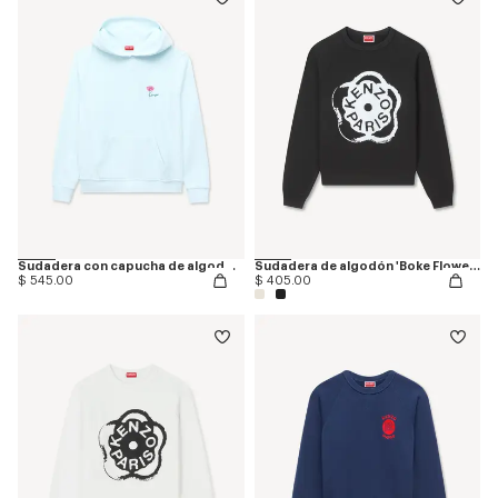
Sudadera con capucha de algodón bordada 'KENZO Tulip'
Sudadera de algodón 'Boke Flower 2.0'
$ 545.00
$ 405.00