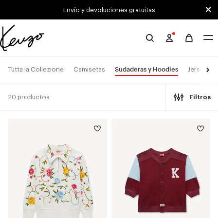
Skip to main content
Skip to footer content
Envío y devoluciones gratuitas
Página
oficial
de
Sudaderas y Hoodies
Tutta la Collezione
Camisetas
Jerséis
KENZO
20 productos
Filtros