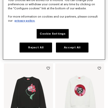
Your choices will be stored for 6 months. You can change your
preferences or withdraw your consent at any time by clicking on
the "Configure cookies" link at the bottom of our website.
For more information on cookies and our partners, please consult
our
privacy policy.
Cookie Settings
Reject All
Accept All
Sudadera de algodón bordada 'KENZO Jumping Tiger'
Sudadera con capucha y cremallera de algodón bordada 'KENZO Signature'
$ 685.00
$ 490.00