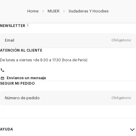
Home
MUJER
Sudaderas Y Hoodies
NEWSLETTER
Acerca
del
boletín
Email
Obligatorio
ATENCIÓN AL CLIENTE
Título
Obligatorio
De lunes a viernes
de 9:30 a 17:30 (hora de París)
Envíanos un mensaje
SEGUIR MI PEDIDO
Nombre*
Obligatorio
Número de pedido
Obligatorio
Appelido*
Obligatorio
Email
Obligatorio
AYUDA
+1