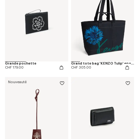
Grande pochette
Grand tote bag 'KENZO Tulip' en sergé façon denim
CHF 179.00
CHF 305.00
Nouveauté