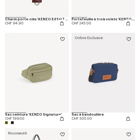
Charm porte-clés 'KENZO Eiffel Tower Design' en cuir
Portefeuille à trois volets 'KENZO Tab' en cuir
CHF 94.90
CHF 245.00
Online Exclusive
Sac ceinture 'KENZO Signature'
Sac à bandoulière
CHF 199.00
CHF 305.00
Nouveauté