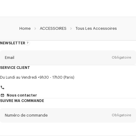
Home
ACCESSOIRES
Tous Les Accessoires
NEWSLETTER
A
propos
de
la
newsletter
Email
Obligatoire
SERVICE CLIENT
Titre
Obligatoire
Du Lundi au Vendredi
9h30 - 17h30 (Paris)
Nous contacter
SUIVRE MA COMMANDE
Prénom*
Obligatoire
Numéro de commande
Obligatoire
Nom*
Obligatoire