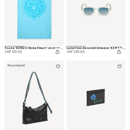
Fouta 'KENZO Boke Heart' en jacquard ciselé
Lunettes de soleil Unisexe 'KENZO Weave'
CHF 125.00
CHF 235.00
Nouveauté