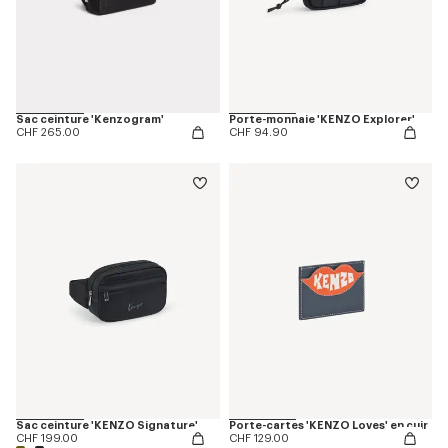
Sac ceinture 'Kenzogram'
Porte-monnaie 'KENZO Explorer'
CHF 265.00
CHF 94.90
Sac ceinture 'KENZO Signature'
Porte-cartes 'KENZO Loves' en cuir
CHF 199.00
CHF 129.00