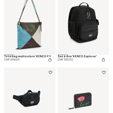
Tote bag multicolore 'KENZO Kite' en cuir
Sac à dos 'KENZO Explorer'
CHF 619.00
CHF 515.00