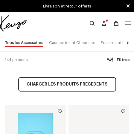
Skip to main content
Skip to footer content
Livraison et retour offerts
Site
officiel
KENZO
Tous les Accessoires
Casquettes et Chapeaux
Foulards et Étoles
144 produits
Filtres
CHARGER LES PRODUITS PRÉCÉDENTS