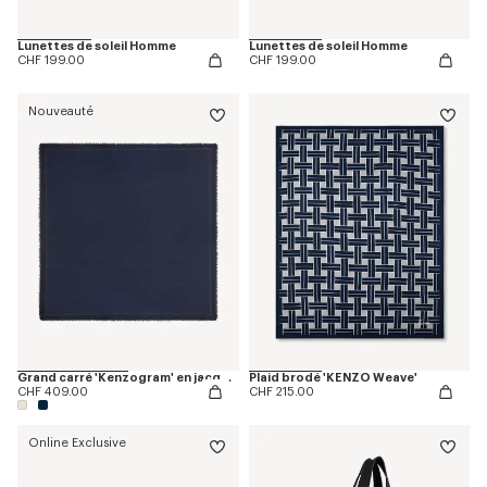
Lunettes de soleil Homme
Lunettes de soleil Homme
CHF 199.00
CHF 199.00
Nouveauté
Grand carré 'Kenzogram' en jacquard de soie et laine
Plaid brodé 'KENZO Weave'
CHF 409.00
CHF 215.00
Online Exclusive