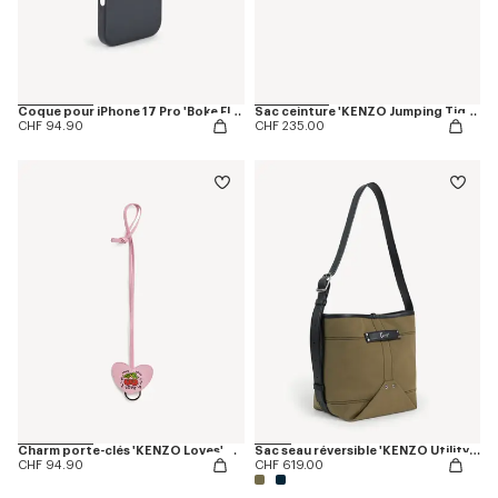
Coque pour iPhone 17 Pro 'Boke Flower 2.0'
Sac ceinture 'KENZO Jumping Tiger'
CHF 94.90
CHF 235.00
Charm porte-clés 'KENZO Loves' en cuir
Sac seau réversible 'KENZO Utility' en toile et cuir
CHF 94.90
CHF 619.00