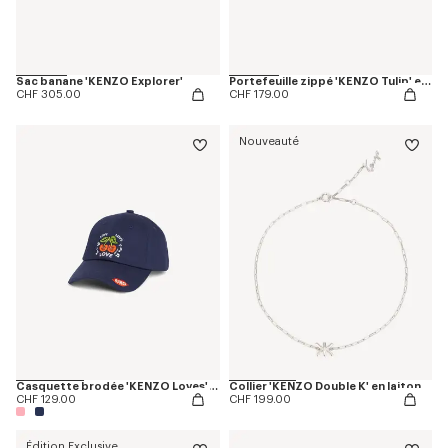
Sac banane 'KENZO Explorer'
Portefeuille zippé 'KENZO Tulip' en cuir
CHF 305.00
CHF 179.00
Nouveauté
Casquette brodée 'KENZO Loves' en coton
Collier 'KENZO Double K' en laiton
CHF 129.00
CHF 199.00
Édition Exclusive