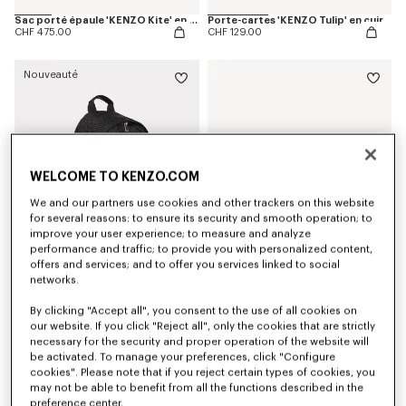
Sac porté épaule 'KENZO Kite' en cuir
Porte-cartes 'KENZO Tulip' en cuir
CHF 475.00
CHF 129.00
Nouveauté
WELCOME TO KENZO.COM
We and our partners use cookies and other trackers on this website
for several reasons: to ensure its security and smooth operation; to
improve your user experience; to measure and analyze
performance and traffic; to provide you with personalized content,
offers and services; and to offer you services linked to social
networks.
Sac à dos 'Kenzogram'
Sac messager 'KENZO Signature'
CHF 369.00
CHF 265.00
By clicking "Accept all", you consent to the use of all cookies on
our website. If you click "Reject all", only the cookies that are strictly
necessary for the security and proper operation of the website will
be activated. To manage your preferences, click "Configure
cookies". Please note that if you reject certain types of cookies, you
may not be able to benefit from all the functions described in the
preference center.