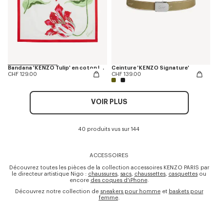
Bandana 'KENZO Tulip' en coton léger
Ceinture 'KENZO Signature'
CHF 129.00
CHF 139.00
VOIR PLUS
40 produits vus sur 144
ACCESSOIRES
Découvrez toutes les pièces de la collection accessoires KENZO PARIS par
le directeur artistique Nigo :
chaussures
,
sacs
,
chaussettes
,
casquettes
ou
encore
des coques d'iPhone
.
Découvrez notre collection de
sneakers pour homme
et
baskets pour
femme
.