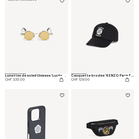
Lunettes de soleil Unisexe 'Lucky Me'
Casquette brodée 'KENZO Paris Emblem' en coton
CHF 335.00
CHF 129.00