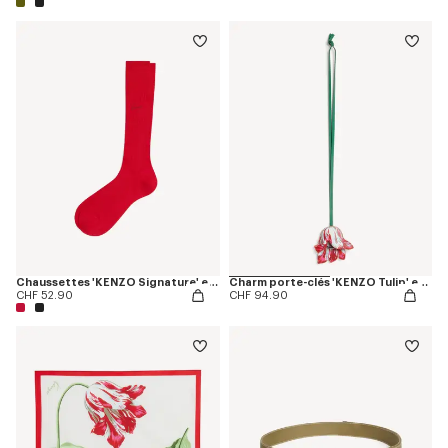
Chaussettes 'KENZO Signature' en coton
Charm porte-clés 'KENZO Tulip' en cuir
CHF 52.90
CHF 94.90