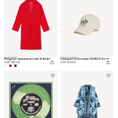
Peignoir unisexe brodé 'K Boke'
Casquette brodée 'KENZO Sounds' en coton
CHF 185.00
CHF 129.00