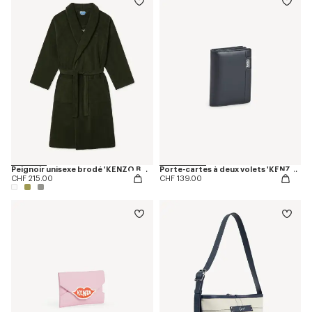
Peignoir unisexe brodé 'KENZO Boke Heart'
Porte-cartes à deux volets 'KENZO Tab' en cuir
CHF 215.00
CHF 139.00