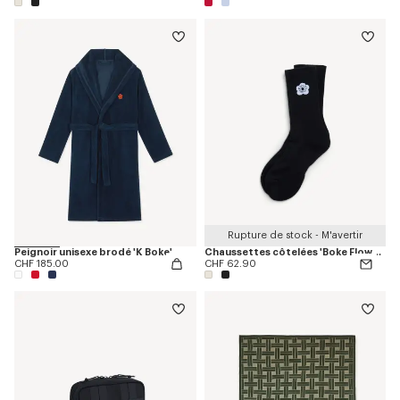
Rupture de stock - M'avertir
Peignoir unisexe brodé 'K Boke'
Chaussettes côtelées 'Boke Flower 2.0' en coton
CHF 185.00
CHF 62.90