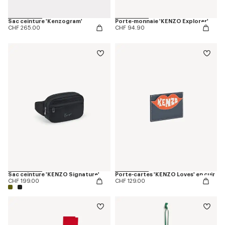
Sac ceinture 'Kenzogram'
Porte-monnaie 'KENZO Explorer'
CHF 265.00
CHF 94.90
Sac ceinture 'KENZO Signature'
Porte-cartes 'KENZO Loves' en cuir
CHF 199.00
CHF 129.00