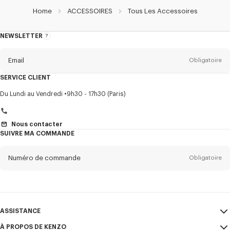
Home
ACCESSOIRES
Tous Les Accessoires
NEWSLETTER
A
propos
de
la
newsletter
Email
Obligatoire
SERVICE CLIENT
Titre
Obligatoire
Du Lundi au Vendredi
9h30 - 17h30 (Paris)
Nous contacter
SUIVRE MA COMMANDE
Prénom*
Obligatoire
Numéro de commande
Obligatoire
Nom*
Obligatoire
Email
Obligatoire
ASSISTANCE
+41
À PROPOS DE KENZO
Mon compte