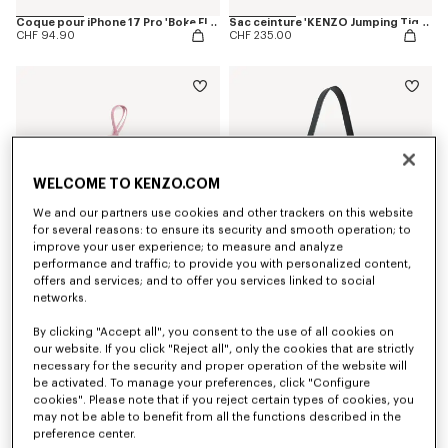
Coque pour iPhone 17 Pro 'Boke Flower 2.0'
Sac ceinture 'KENZO Jumping Tiger'
CHF 94.90
CHF 235.00
WELCOME TO KENZO.COM
We and our partners use cookies and other trackers on this website
for several reasons: to ensure its security and smooth operation; to
improve your user experience; to measure and analyze
performance and traffic; to provide you with personalized content,
offers and services; and to offer you services linked to social
networks.
Charm porte-clés 'KENZO Loves' en cuir
Sac seau réversible 'KENZO Utility' en toile et cuir
By clicking "Accept all", you consent to the use of all cookies on
CHF 94.90
CHF 619.00
our website. If you click "Reject all", only the cookies that are strictly
necessary for the security and proper operation of the website will
be activated. To manage your preferences, click "Configure
cookies". Please note that if you reject certain types of cookies, you
may not be able to benefit from all the functions described in the
preference center.