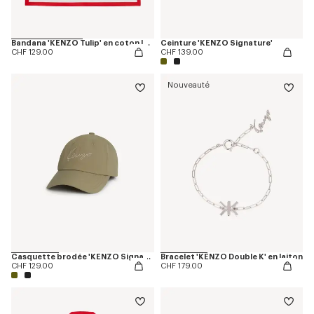
Bandana 'KENZO Tulip' en coton léger
Ceinture 'KENZO Signature'
CHF 129.00
CHF 139.00
Nouveauté
Casquette brodée 'KENZO Signature'
Bracelet 'KENZO Double K' en laiton
CHF 129.00
CHF 179.00