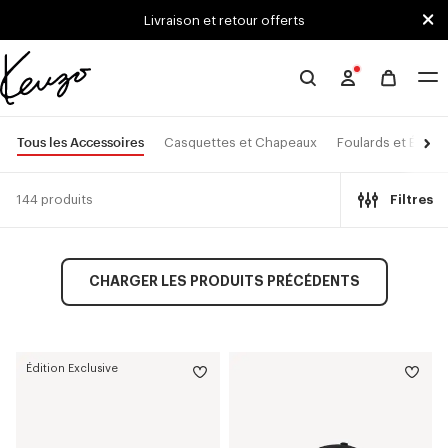
Skip to main content
Skip to footer content
Livraison et retour offerts
Site
officiel
KENZO
Tous les Accessoires
Casquettes et Chapeaux
Foulards et Étoles
144 produits
Filtres
CHARGER LES PRODUITS PRÉCÉDENTS
Édition Exclusive