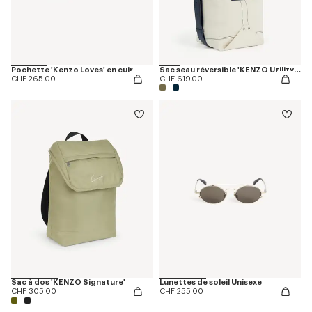
Pochette 'Kenzo Loves' en cuir
Sac seau réversible 'KENZO Utility' en toile et cuir
CHF 265.00
CHF 619.00
Sac à dos 'KENZO Signature'
Lunettes de soleil Unisexe
CHF 305.00
CHF 255.00