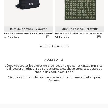
Rupture de stock - M'avertir
Rupture de stock - M'avertir
Sac à bandoulière 'KENZO Explorer'
Plaid brodé 'KENZO Weave' en maille
CHF 305.00
CHF 215.00
144 produits vus sur 144
ACCESSOIRES
Découvrez toutes les pièces de la collection accessoires KENZO PARIS par
le directeur artistique Nigo :
chaussures
,
sacs
,
chaussettes
,
casquettes
ou
encore
des coques d'iPhone
.
Découvrez notre collection de
sneakers pour homme
et
baskets pour
femme
.