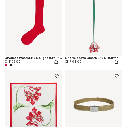
Chaussettes 'KENZO Signature' en coton
Charm porte-clés 'KENZO Tulip' en cuir
CHF 52.90
CHF 94.90