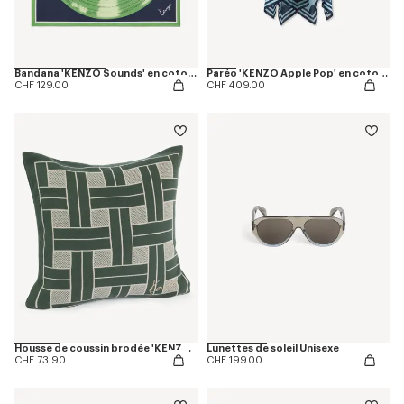
Bandana 'KENZO Sounds' en coton léger
Paréo 'KENZO Apple Pop' en coton léger
CHF 129.00
CHF 409.00
Housse de coussin brodée 'KENZO Weave' en maille
Lunettes de soleil Unisexe
CHF 73.90
CHF 199.00