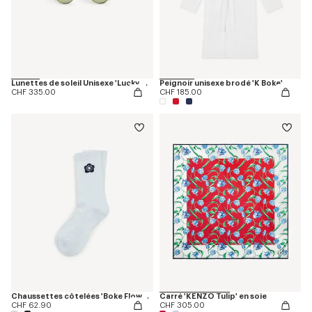
Lunettes de soleil Unisexe 'Lucky Me'
Peignoir unisexe brodé 'K Boke'
CHF 335.00
CHF 185.00
Chaussettes côtelées 'Boke Flower 2.0' en coton
Carré 'KENZO Tulip' en soie
CHF 62.90
CHF 305.00