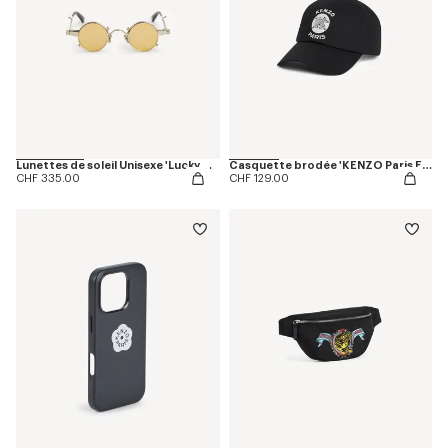
Lunettes de soleil Unisexe 'Lucky Me'
Casquette brodée 'KENZO Paris Emblem' en coton
CHF 335.00
CHF 129.00