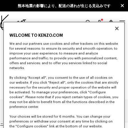
Skip to main content
Skip to footer content
熊本地震の影響により、配送の遅れが生じる見込みです
KENZO
公
WELCOME TO KENZO.COM
"0"の検索結果 (NULL)
式
We and our partners use cookies and other trackers on this website
サ
for several reasons: to ensure its security and smooth operation; to
イ
improve your user experience; to measure and analyze
条件を変更してもう一度検索してください。
performance and traffic; to provide you with personalized content,
ト
offers and services; and to offer you services linked to social
networks.
By clicking "Accept all", you consent to the use of all cookies on
our website. If you click "Reject all", only the cookies that are strictly
necessary for the security and proper operation of the website will
be activated. To manage your preferences, click "Configure
cookies". Please note that if you reject certain types of cookies, you
may not be able to benefit from all the functions described in the
preference center.
ホーム
検索結果
Your choices will be stored for 6 months. You can change your
preferences or withdraw your consent at any time by clicking on
ニュースレター
ニ
the "Configure cookies" link at the bottom of our website.