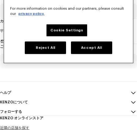
ュ
ー
ス
For more information on cookies and our partners, please consult
レ
Eメール
必須項目
タ
our
privacy policy.
ー
に
カスタマーサービス
つ
い
て
性
Cookie Settings
平日 (月曜日-金曜日)
午前10時から午後6時00分 (日本時間)
別
お問い合わせメールを送る
ご注文確認
Reject All
Accept All
姓*
必須項目
ご注文番号
必須項目
名*
必須項目
Eメール
必須項目
ヘルプ
KENZOについて
マイアカウント
送信する
ヤマダ
必須項目
フォローする
サイズガイド
利用規約
KENZO オンラインストア
FAQ
法的言及
Instagram
近隣の店舗を探す
特定商取引法に基づく表記
タロウ
必須項目
Youtube