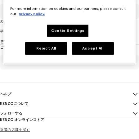
ュ
ー
ス
For more information on cookies and our partners, please consult
レ
Eメール
必須項目
タ
our
privacy policy.
ー
に
カスタマーサービス
つ
い
て
性
Cookie Settings
平日 (月曜日-金曜日)
午前10時から午後6時00分 (日本時間)
別
お問い合わせメールを送る
ご注文確認
Reject All
Accept All
姓*
必須項目
ご注文番号
必須項目
名*
必須項目
Eメール
必須項目
ヘルプ
KENZOについて
マイアカウント
送信する
ヤマダ
必須項目
フォローする
サイズガイド
利用規約
KENZO オンラインストア
FAQ
法的言及
Instagram
近隣の店舗を探す
特定商取引法に基づく表記
タロウ
必須項目
Youtube