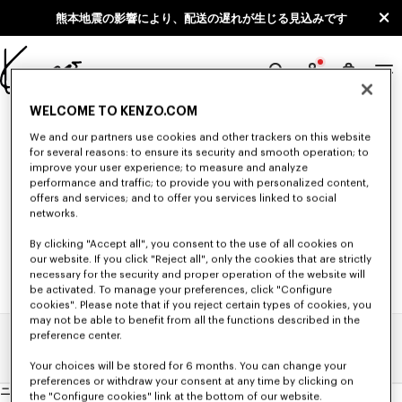
Skip to main content
Skip to footer content
熊本地震の影響により、配送の遅れが生じる見込みです
KENZO
公
WELCOME TO KENZO.COM
"0"の検索結果 (NULL)
式
We and our partners use cookies and other trackers on this website
サ
for several reasons: to ensure its security and smooth operation; to
イ
improve your user experience; to measure and analyze
条件を変更してもう一度検索してください。
performance and traffic; to provide you with personalized content,
ト
offers and services; and to offer you services linked to social
networks.
By clicking "Accept all", you consent to the use of all cookies on
our website. If you click "Reject all", only the cookies that are strictly
necessary for the security and proper operation of the website will
be activated. To manage your preferences, click "Configure
cookies". Please note that if you reject certain types of cookies, you
may not be able to benefit from all the functions described in the
preference center.
ホーム
検索結果
Your choices will be stored for 6 months. You can change your
preferences or withdraw your consent at any time by clicking on
ニュースレター
ニ
the "Configure cookies" link at the bottom of our website.