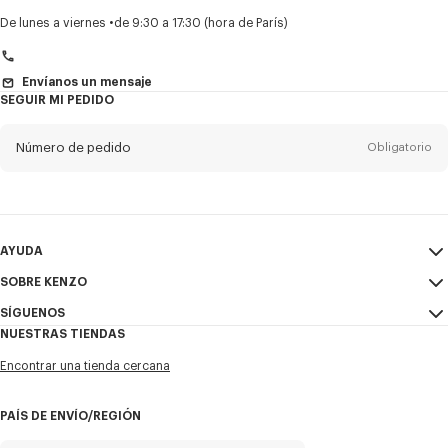
Título
Obligatorio
De lunes a viernes
de 9:30 a 17:30 (hora de París)
Envíanos un mensaje
SEGUIR MI PEDIDO
Nombre*
Obligatorio
Número de pedido
Obligatorio
Appelido*
Obligatorio
Email
Obligatorio
AYUDA
+1
SOBRE KENZO
Mi Cuenta
ENVIAR
SÍGUENOS
Guía de tallas
Condiciones de venta
Deseo suscribirme a las comunicaciones de KENZO. Suscribiéndome,
NUESTRAS TIENDAS
Preguntas frecuentes
Aviso Legal y Condiciones de uso
acepto la
Instagram
política de privacidad de KENZO
. Prefiero que se me contacte
por:
Encontrar una tienda cercana
Política de privacidad
Youtube
E-mail
Móvil
Cookie Settings
Facebook
PAÍS DE ENVÍO/REGIÓN
Mapa web
WeChat