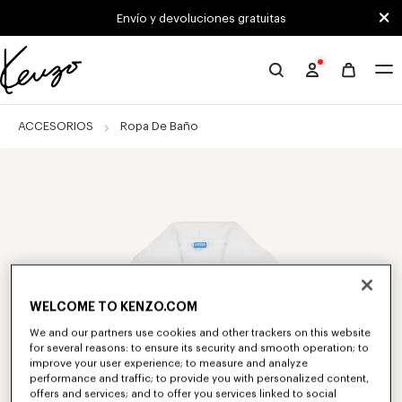
Skip to main content
Skip to footer content
Envío y devoluciones gratuitas
Página
oficial
de
ACCESORIOS
Ropa De Baño
KENZO
WELCOME TO KENZO.COM
We and our partners use cookies and other trackers on this website
for several reasons: to ensure its security and smooth operation; to
improve your user experience; to measure and analyze
performance and traffic; to provide you with personalized content,
offers and services; and to offer you services linked to social