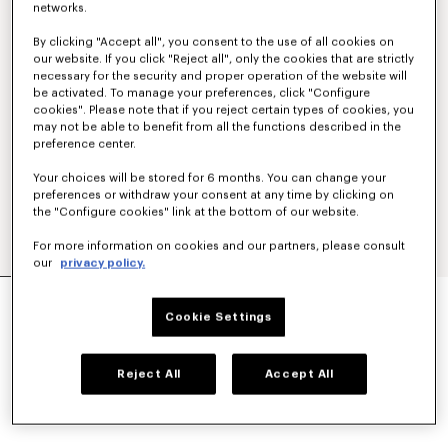
networks.
By clicking "Accept all", you consent to the use of all cookies on
our website. If you click "Reject all", only the cookies that are strictly
necessary for the security and proper operation of the website will
be activated. To manage your preferences, click "Configure
cookies". Please note that if you reject certain types of cookies, you
may not be able to benefit from all the functions described in the
preference center.
Your choices will be stored for 6 months. You can change your
preferences or withdraw your consent at any time by clicking on
the "Configure cookies" link at the bottom of our website.
For more information on cookies and our partners, please consult
our
privacy policy.
ALBORNOZ BORDADO UNISEX 'K BOKE'
$ 215.00
Cookie Settings
COLORES :
Blanco
Reject All
Accept All
Seleccionado