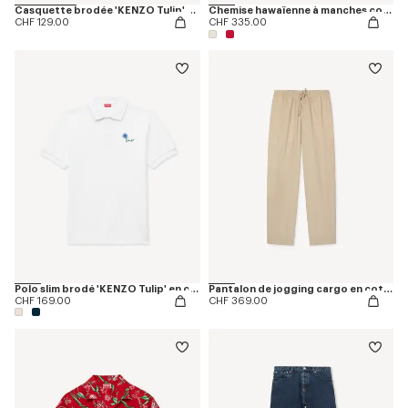
Casquette brodée 'KENZO Tulip' en sergé façon denim
Chemise hawaïenne à manches courtes 'KENZO Tulip' en coton
CHF 129.00
CHF 335.00
Polo slim brodé 'KENZO Tulip' en coton
Pantalon de jogging cargo en coton ripstop
CHF 169.00
CHF 369.00