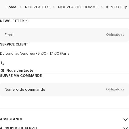
Home
NOUVEAUTÉS
NOUVEAUTÉS HOMME
KENZO Tulip
NEWSLETTER
A
propos
de
la
newsletter
Email
Obligatoire
SERVICE CLIENT
Titre
Obligatoire
Du Lundi au Vendredi
9h30 - 17h30 (Paris)
Nous contacter
SUIVRE MA COMMANDE
Prénom*
Obligatoire
Numéro de commande
Obligatoire
Nom*
Obligatoire
Email
Obligatoire
ASSISTANCE
+41
À PROPOS DE KENZO