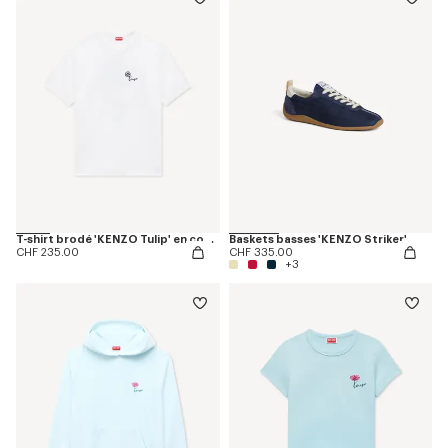
T-shirt brodé 'KENZO Tulip' en coton
Baskets basses 'KENZO Striker'
CHF 235.00
CHF 335.00
+3