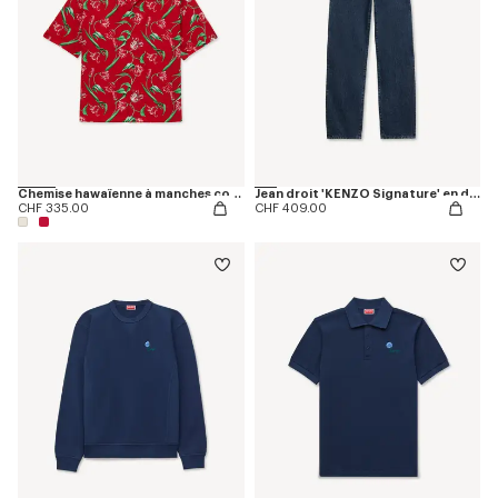
Chemise hawaïenne à manches courtes 'KENZO Tulip' en coton
Jean droit 'KENZO Signature' en denim japonais
CHF 335.00
CHF 409.00