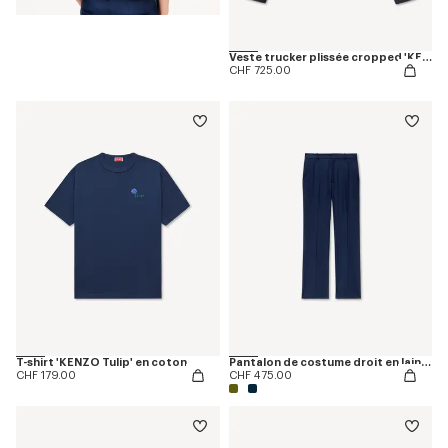
Veste trucker plissée cropped 'KENZO Tulip' en denim japonais
CHF 725.00
T-shirt 'KENZO Tulip' en coton
Pantalon de costume droit en laine vierge
CHF 179.00
CHF 475.00