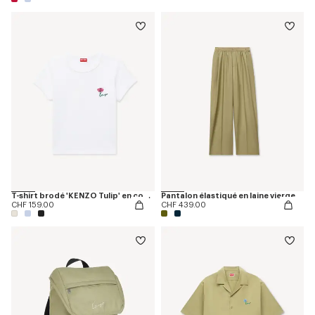
T-shirt brodé 'KENZO Tulip' en coton
Pantalon élastiqué en laine vierge
CHF 159.00
CHF 439.00