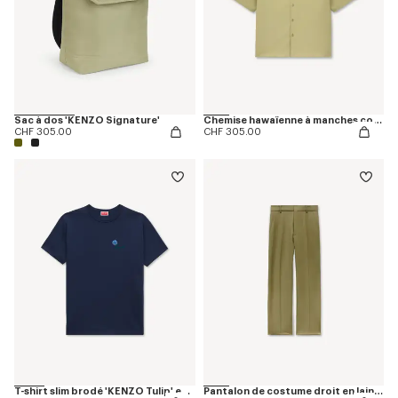
Sac à dos 'KENZO Signature'
Chemise hawaïenne à manches courtes 'KENZO Tulip' en popeline de coton
CHF 305.00
CHF 305.00
T-shirt slim brodé 'KENZO Tulip' en coton
Pantalon de costume droit en laine vierge