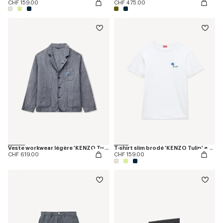
CHF 159.00
CHF 475.00
Veste workwear légère 'KENZO Tulip' en coton et lin
T-shirt slim brodé 'KENZO Tulip' en coton
CHF 619.00
CHF 159.00