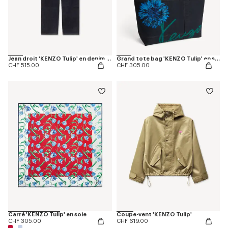
Jean droit 'KENZO Tulip' en denim japonais
Grand tote bag 'KENZO Tulip' en sergé façon denim
CHF 515.00
CHF 305.00
Carré 'KENZO Tulip' en soie
Coupe-vent 'KENZO Tulip'
CHF 305.00
CHF 619.00