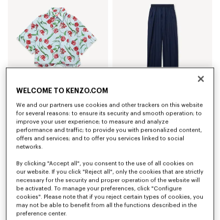
WELCOME TO KENZO.COM
We and our partners use cookies and other trackers on this website
Chemise à manches courtes 'KENZO Tulip' en popeline de coton
Pantalon élastiqué en laine vierge
for several reasons: to ensure its security and smooth operation; to
CHF 335.00
CHF 439.00
improve your user experience; to measure and analyze
performance and traffic; to provide you with personalized content,
offers and services; and to offer you services linked to social
networks.
By clicking "Accept all", you consent to the use of all cookies on
our website. If you click "Reject all", only the cookies that are strictly
necessary for the security and proper operation of the website will
be activated. To manage your preferences, click "Configure
cookies". Please note that if you reject certain types of cookies, you
may not be able to benefit from all the functions described in the
preference center.