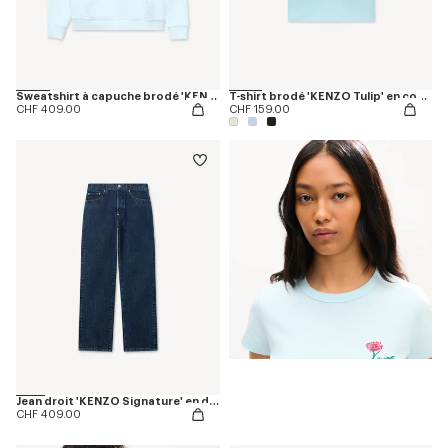
Sweatshirt à capuche brodé 'KENZO Tulip' en coton
T-shirt brodé 'KENZO Tulip' en coton
CHF 409.00
CHF 159.00
Jean droit 'KENZO Signature' en denim japonais
CHF 409.00