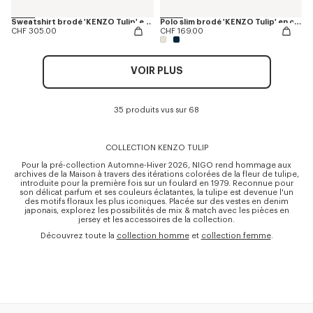
Sweatshirt brodé 'KENZO Tulip' en coton
Polo slim brodé 'KENZO Tulip' en coton
CHF 305.00
CHF 169.00
VOIR PLUS
35 produits vus sur 68
COLLECTION KENZO TULIP
Pour la pré-collection Automne-Hiver 2026, NIGO rend hommage aux
archives de la Maison à travers des itérations colorées de la fleur de tulipe,
introduite pour la première fois sur un foulard en 1979. Reconnue pour
son délicat parfum et ses couleurs éclatantes, la tulipe est devenue l'un
des motifs floraux les plus iconiques. Placée sur des vestes en denim
japonais, explorez les possibilités de mix & match avec les pièces en
jersey et les accessoires de la collection.
Découvrez toute la
collection homme
et
collection femme
.