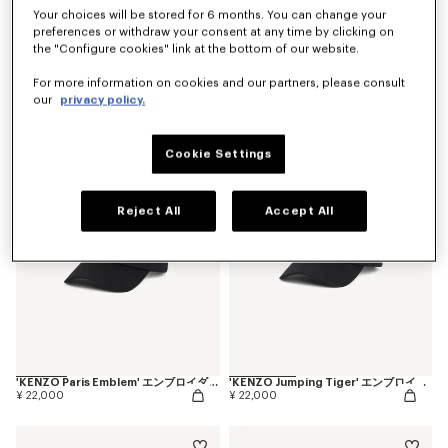
Your choices will be stored for 6 months. You can change your
preferences or withdraw your consent at any time by clicking on
the "Configure cookies" link at the bottom of our website.
'KENZO Eiffel Tower Design' エンブロイダリー キャップ イン コットン
'KENZO Sounds' エンブロイダリー キャップ イン コットン
For more information on cookies and our partners, please consult
¥ 22,000
¥ 22,000
our
privacy policy.
Cookie Settings
Reject All
Accept All
'KENZO Paris Emblem' エンブロイダリー キャップ イン コットン
'KENZO Jumping Tiger' エンブロイダリー キャップ イン コットン
¥ 22,000
¥ 22,000