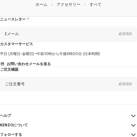
ホーム
アクセサリー
すべて
ニュースレター
ニ
ュ
ー
ス
レ
Eメール
必須項目
タ
ー
に
カスタマーサービス
つ
い
て
性
平日 (月曜日-金曜日)
午前10時から午後6時00分 (日本時間)
別
お問い合わせメールを送る
ご注文確認
姓*
必須項目
ご注文番号
必須項目
名*
必須項目
Eメール
必須項目
ヘルプ
KENZOについて
マイアカウント
送信する
ヤマダ
必須項目
フォローする
サイズガイド
利用規約