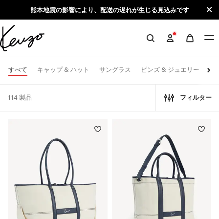
Skip to main content
Skip to footer content
熊本地震の影響により、配送の遅れが生じる見込みです
KENZO
公
式
すべて
キャップ & ハット
サングラス
ピンズ & ジュエリー
マ
サ
イ
114 製品
フィルター
ト