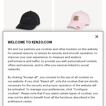
WELCOME TO KENZO.COM
We and our partners use cookies and other trackers on this website
'KENZO Signature' エンブロイダリー キャップ
'KENZO Loves' エンブロイダリー キャップ イン コットン
for several reasons: to ensure its security and smooth operation; to
¥ 22,000
¥ 22,000
improve your user experience; to measure and analyze
performance and traffic; to provide you with personalized content,
offers and services; and to offer you services linked to social
新着
networks.
By clicking "Accept all", you consent to the use of all cookies on
our website. If you click "Reject all", only the cookies that are strictly
necessary for the security and proper operation of the website will
be activated. To manage your preferences, click "Configure
cookies". Please note that if you reject certain types of cookies, you
may not be able to benefit from all the functions described in the
preference center.