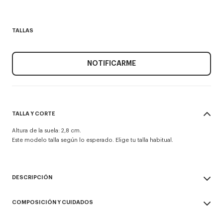
TALLAS
NOTIFICARME
TALLA Y CORTE
Altura de la suela: 2,8 cm.
Este modelo talla según lo esperado. Elige tu talla habitual.
DESCRIPCIÓN
Zapatillas deportivas de piel granulada.
COMPOSICIÓN Y CUIDADOS
Logotipo K moldeado en 3D en la parte trasera y logotipo KENZO Paris
grabado en el lateral de la suela.
Made in Vietnam
Suela texturizada personalizada y línea a contraste en la parte trasera de