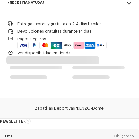
¿NECESITAS AYUDA?
100% cow leather
la suela.
Forro de algodón.
Contact us by
e-mail
Costura triple para conseguir mayor resistencia.
Cierre de cordones.
Entrega exprés y gratuita en 2-4 días hábiles
Devoluciones gratuitas durante 14 días
Referencia Del Producto:
FD62SN061L53
Pagos seguros
Ver disponibilidad en tienda
Zapatillas Deportivas 'KENZO-Dome'
NEWSLETTER
Acerca
del
boletín
Email
Obligatorio