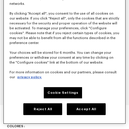
networks.
By clicking "Accept all", you consent to the use of all cookies on
our website. If you click "Reject all", only the cookies that are strictly
necessary for the security and proper operation of the website will
be activated. To manage your preferences, click "Configure
cookies". Please note that if you reject certain types of cookies, you
may not be able to benefit from all the functions described in the
preference center.
Your choices will be stored for 6 months. You can change your
preferences or withdraw your consent at any time by clicking on
the "Configure cookies" link at the bottom of our website.
For more information on cookies and our partners, please consult
our
privacy policy.
Cookie Settings
ZAPATILLAS DEPORTIVAS 'KENZO-DOME'
Reject All
Accept All
N/A
COLORES :