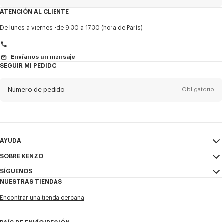
ATENCIÓN AL CLIENTE
Título
Obligatorio
De lunes a viernes
de 9:30 a 17:30 (hora de París)
Envíanos un mensaje
SEGUIR MI PEDIDO
Nombre*
Obligatorio
Número de pedido
Obligatorio
Appelido*
Obligatorio
Email
Obligatorio
AYUDA
+1
SOBRE KENZO
Mi Cuenta
ENVIAR
SÍGUENOS
Guía de tallas
Condiciones de venta
Deseo suscribirme a las comunicaciones de KENZO. Suscribiéndome,
NUESTRAS TIENDAS
Preguntas frecuentes
Aviso Legal y Condiciones de uso
acepto la
Instagram
política de privacidad de KENZO
. Prefiero que se me contacte
por:
Encontrar una tienda cercana
Política de privacidad
Youtube
E-mail
Móvil
Cookie Settings
Facebook