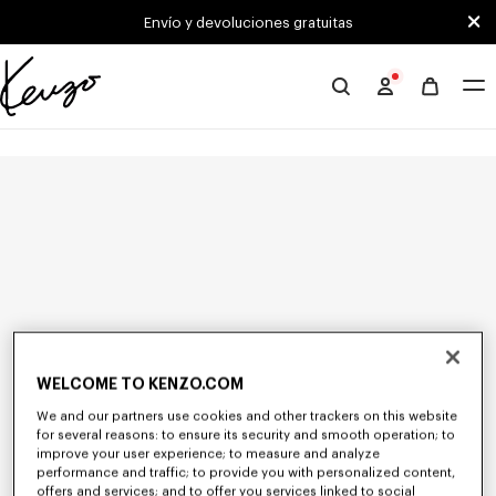
Skip to main content
Skip to footer content
Envío y devoluciones gratuitas
Página
oficial
de
KENZO
WELCOME TO KENZO.COM
We and our partners use cookies and other trackers on this website
for several reasons: to ensure its security and smooth operation; to
improve your user experience; to measure and analyze
performance and traffic; to provide you with personalized content,
offers and services; and to offer you services linked to social