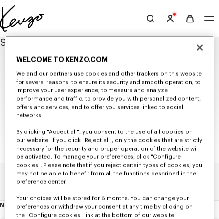
Skip to main content
Skip to footer content
Site
officiel
SITEMAP
KENZO
WELCOME TO KENZO.COM
NOUVEAUTÉS
We and our partners use cookies and other trackers on this website
for several reasons: to ensure its security and smooth operation; to
NOUVEAUTÉS HOMME
improve your user experience; to measure and analyze
NOUVEAUTÉS FEMME
FEMME
performance and traffic; to provide you with personalized content,
NOUVEAUTÉS ENFANTS
offers and services; and to offer you services linked to social
SÉLECTIONS
NOUVEAUTÉS
networks.
Ensembles De Saison
PRÊT-À-PORTER
KENZO Signature
ENFANT
By clicking "Accept all", you consent to the use of all cookies on
KENZO Jumping Tiger
Toute la Collection
SACS
our website. If you click "Reject all", only the cookies that are strictly
T-shirts et Débardeurs
Sacs
ACCESSOIRES
TOUTE LA COLLECTION ENFANT
Sweatshirts
necessary for the security and proper operation of the website will
Petite Maroquinerie
Tous les Accessoires
CHAUSSURES
FILLE (3-12 ANS)
Pulls et Cardigans
be activated. To manage your preferences, click "Configure
Casquettes et Chapeaux
Toutes les Chaussures
CADEAUX
Vestes et Manteaux
Toute la Collection
GARÇON (3-12 ANS)
cookies". Please note that if you reject certain types of cookies, you
Foulards et Étoles
Ballerines et Espadrilles
Chemises et Tops
Tous les Cadeaux
T-shirts et Sweatshirts
may not be able to benefit from all the functions described in the
Toute la Collection
Bébés (1 mois - 2 ans)
Ceintures
Sneakers
Robes et Jupes
Petits Cadeaux
Robes et Jupes
Accueil
Sitemap
T-shirts et Sweatshirts
preference center.
Lunettes de soleil
Derbies et Bottines
Pantalons et Shorts
Pantalons et Shorts
Pantalons et Shorts
Beachwear
Sneaker KENZO Striker
Denim
Vestes et Blousons
Vestes et Blousons
Your choices will be stored for 6 months. You can change your
Pins et Bijoux
Tailleurs
Accessoires
Accessoires
NEWSLETTER
preferences or withdraw your consent at any time by clicking on
Chaussettes
A
Kimonos
propos
Cravates
the "Configure cookies" link at the bottom of our website.
de