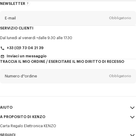
NEWSLETTER
Informazioni
sulla
newsletter
E-mail
Obbligatorio
SERVIZIO CLIENTI
Titolo
Obbligatorio
Dal lunedì al venerdì
dalle 9:30 alle 17:30
+33 (0)1 73 04 21 39
Inviaci un messaggio
TRACCIA IL MIO ORDINE / ESERCITARE IL MIO DIRITTO DI RECESSO
Cognome*
Obbligatorio
Numero d''ordine
Obbligatorio
Nome*
Obbligatorio
E-mail
Obbligatorio
AIUTO
+39
A PROPOSITO DI KENZO
Il mio account
INVIA
Carta Regalo Elettronica KENZO
Guida alle taglie
Condizioni di vendita
Desidero ricevere comunicazioni sui prodotti, servizi ed eventi KENZO,
FAQ
SEGUICI