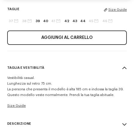
TAGLIE
Size Guide
37
38
39
40
41
42
43
44
45
46
AGGIUNGI AL CARRELLO
TAGLIA E VESTIBILITÀ
Vestibilità casual.
Lunghezza sul retro 75 cm.
La persona che presenta il modello è alta 185 cm e indossa la taglia 39.
Questo modello veste normalmente. Prendi la tua taglia abituale.
Size Guide
DESCRIZIONE
Camicia casual 'Boke Flower'.