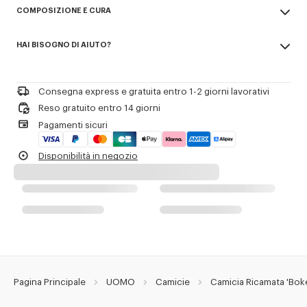
COMPOSIZIONE E CURA
Cotone oxford.
Ricamo Boke Flower sul petto.
Made in Tunisia
Firma 'KENZO Paris' sul retro del collo.
HAI BISOGNO DI AIUTO?
100% cotton
Colletto button-down.
Non candeggiare
Please call us on
+33 (0)1 73 04 21 39
or contact us by
e-mail
.
Pulizia a secco professionale delicata in: idrocarburi
Riferimento Prodotto:
FE65CH4109LO.01
Stirare a bassa temperatura
Consegna express e gratuita entro 1-2 giorni lavorativi
Asciugatura su filo stendipanni all'ombra
Reso gratuito entro 14 giorni
Non asciugare in asciugatrice
Pagamenti sicuri
Lavaggio leggero molto delicato a 30ºC
Lavaggio professionale in acqua molto delicato
Disponibilità in negozio
Pagina Principale
UOMO
Camicie
Camicia Ricamata 'Bok