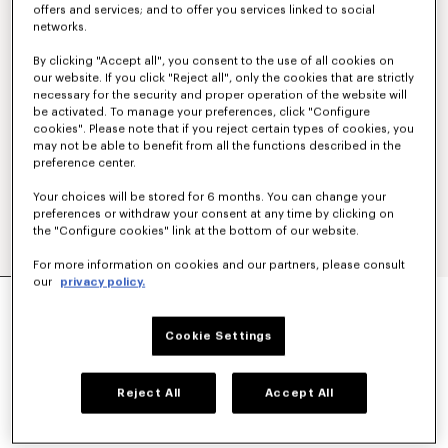
offers and services; and to offer you services linked to social
networks.
By clicking "Accept all", you consent to the use of all cookies on
our website. If you click "Reject all", only the cookies that are strictly
necessary for the security and proper operation of the website will
be activated. To manage your preferences, click "Configure
cookies". Please note that if you reject certain types of cookies, you
may not be able to benefit from all the functions described in the
preference center.
Your choices will be stored for 6 months. You can change your
preferences or withdraw your consent at any time by clicking on
the "Configure cookies" link at the bottom of our website.
For more information on cookies and our partners, please consult
our
privacy policy.
CAMICIA RICAMATA 'BOKE FLOWER' IN
COTONE OXFORD
320 €
Cookie Settings
COLORI :
Bianco
Reject All
Accept All
Selezionato