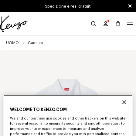
Skip to main content
Skip to footer content
Spedizione e resi gratuiti
Sito
ufficiale
KENZO
UOMO
Camicie
WELCOME TO KENZO.COM
We and our partners use cookies and other trackers on this website
for several reasons: to ensure its security and smooth operation; to
improve your user experience; to measure and analyze
performance and traffic; to provide you with personalized content,