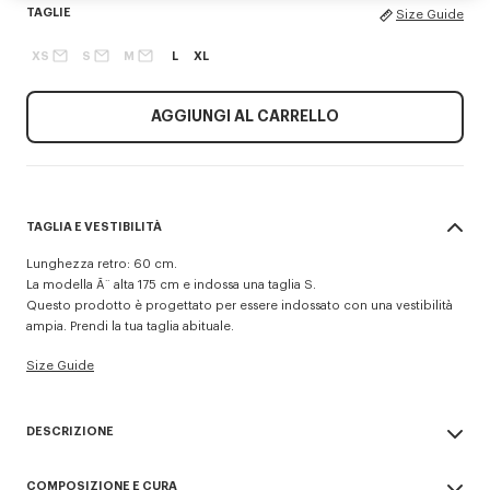
TAGLIE
Size Guide
XS
S
M
L
XL
AGGIUNGI AL CARRELLO
TAGLIA E VESTIBILITÀ
Lunghezza retro: 60 cm.
La modella Ã¨ alta 175 cm e indossa una taglia S.
Questo prodotto è progettato per essere indossato con una vestibilità
ampia. Prendi la tua taglia abituale.
Size Guide
DESCRIZIONE
Questa giacca a vento corta presenta un'interpretazione minimalista
COMPOSIZIONE E CURA
dell'iconico 'Boke Flower' di Nigo, nuova firma della collezione