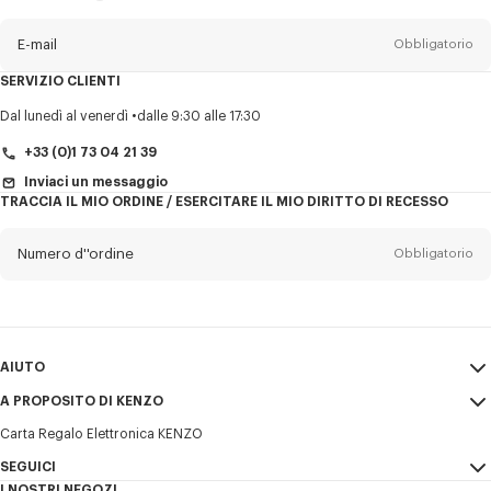
sulla
newsletter
E-mail
Obbligatorio
SERVIZIO CLIENTI
Titolo
Obbligatorio
Dal lunedì al venerdì
dalle 9:30 alle 17:30
+33 (0)1 73 04 21 39
Inviaci un messaggio
TRACCIA IL MIO ORDINE / ESERCITARE IL MIO DIRITTO DI RECESSO
Cognome*
Obbligatorio
Numero d''ordine
Obbligatorio
Nome*
Obbligatorio
E-mail
Obbligatorio
AIUTO
+39
A PROPOSITO DI KENZO
Il mio account
INVIA
Carta Regalo Elettronica KENZO
Guida alle taglie
Condizioni di vendita
Desidero ricevere comunicazioni sui prodotti, servizi ed eventi KENZO,
FAQ
SEGUICI
Note Legali e Termini di utilizzo
che possono essere personalizzati, in particolare sui social network e
I NOSTRI NEGOZI