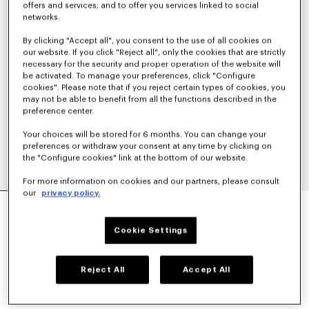
offers and services; and to offer you services linked to social
networks.
By clicking "Accept all", you consent to the use of all cookies on
our website. If you click "Reject all", only the cookies that are strictly
necessary for the security and proper operation of the website will
be activated. To manage your preferences, click "Configure
cookies". Please note that if you reject certain types of cookies, you
may not be able to benefit from all the functions described in the
preference center.
Your choices will be stored for 6 months. You can change your
preferences or withdraw your consent at any time by clicking on
the "Configure cookies" link at the bottom of our website.
For more information on cookies and our partners, please consult
our
privacy policy.
GIACCA A VENTO CORTA 'BOKE FLOWER 2.0'
490 €
Cookie Settings
COLORI :
Nero
Reject All
Accept All
Selezionato