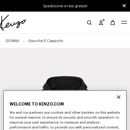
Skip to main content
Skip to footer content
Spedizione e resi gratuiti
Sito
ufficiale
KENZO
DONNA
Giacche E Cappotti
WELCOME TO KENZO.COM
We and our partners use cookies and other trackers on this website
for several reasons: to ensure its security and smooth operation; to
improve your user experience; to measure and analyze
performance and traffic; to provide you with personalized content,