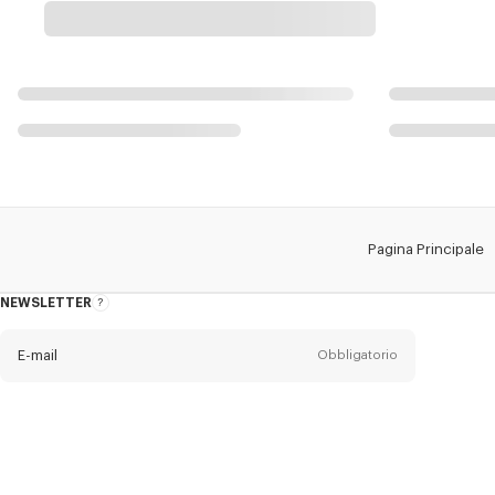
Pagina Principale
NEWSLETTER
Informazioni
sulla
newsletter
E-mail
Obbligatorio
Titolo
Obbligatorio
Titolo*