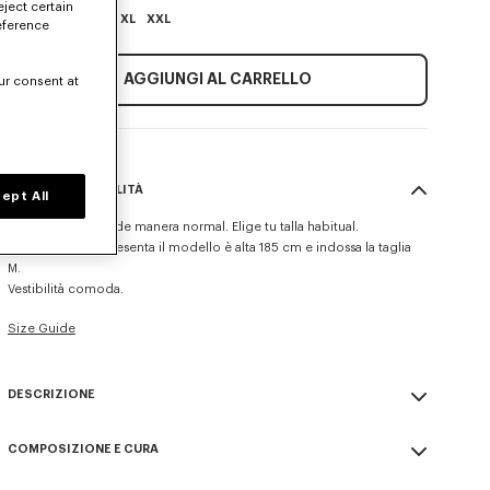
eject certain
XS
S
M
L
XL
XXL
eference
AGGIUNGI AL CARRELLO
ur consent at
TAGLIA E VESTIBILITÀ
ept All
Este modelo talla de manera normal. Elige tu talla habitual.
La persona che presenta il modello è alta 185 cm e indossa la taglia
M.
Vestibilità comoda.
Size Guide
DESCRIZIONE
Maglione 'KENZO Paris Emblem'.
COMPOSIZIONE E CURA
Ricamo sul petto.
Logo stagionale ricamato nel motivo.
Made in Turchia