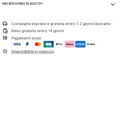
HAI BISOGNO DI AIUTO?
100% cotton
Riferimento Prodotto:
FG65PU8043EB.50
Non candeggiare
Please call us on
+33 (0)1 73 04 21 39
or contact us by
e-mail
.
Non lavare a secco
Stirare a bassa temperatura
Consegna express e gratuita entro 1-2 giorni lavorativi
Asciugatura all'ombra su una superficie piana
Reso gratuito entro 14 giorni
Non asciugare in asciugatrice
Pagamenti sicuri
Lavaggio leggero delicato a 30°C
Lavaggio professionale in acqua delicato
Disponibilità in negozio