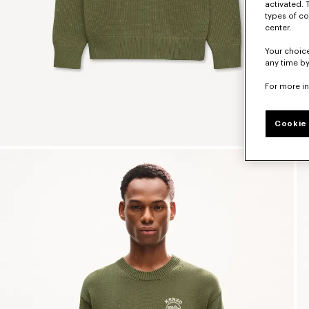
activated. 
types of co
center.
Your choice
any time by
For more i
Cookie 