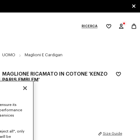
RICERCA
La
mia
lista
dei
ategories
desideri
UOMO
Maglioni E Cardigan
MAGLIONE RICAMATO IN COTONE 'KENZO
PARIS EMBLEM'
450 €
COLORI :
Kaki
ensure its
 performance
elezionato
 services
ject all", only
TAGLIE
Size Guide
will be