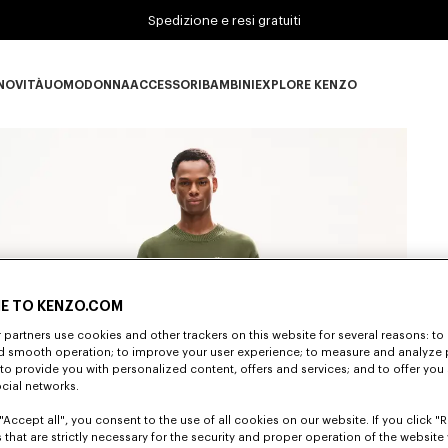
Spedizione e resi gratuiti
NOVITÀ
UOMO
DONNA
ACCESSORI
BAMBINI
EXPLORE KENZO
Novità subcategories
UOMO subcategories
DONNA subcategories
ACCESSORI subcategories
BAMBINI subcategories
EXPLORE KENZO subc
E TO KENZO.COM
partners use cookies and other trackers on this website for several reasons: to 
nd smooth operation; to improve your user experience; to measure and analyze
S
; to provide you with personalized content, offers and services; and to offer you
ocial networks.
"Accept all", you consent to the use of all cookies on our website. If you click "Re
 that are strictly necessary for the security and proper operation of the website 