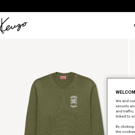
Skip to main content
Skip to footer content
Sito
ufficiale
KENZO
WELCOM
We and our 
security a
and traffic
linked to s
By clicking 
the cookies