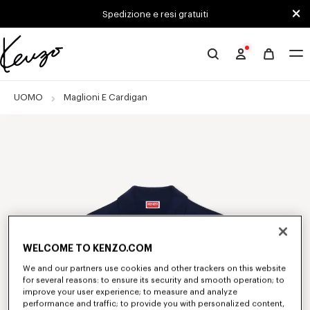
Skip to main content
Skip to footer content
Spedizione e resi gratuiti
Sito
ufficiale
KENZO
UOMO
Maglioni E Cardigan
WELCOME TO KENZO.COM
We and our partners use cookies and other trackers on this website
for several reasons: to ensure its security and smooth operation; to
improve your user experience; to measure and analyze
performance and traffic; to provide you with personalized content,