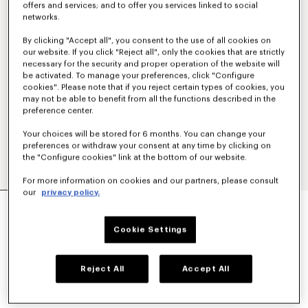
offers and services; and to offer you services linked to social
networks.
By clicking "Accept all", you consent to the use of all cookies on
our website. If you click "Reject all", only the cookies that are strictly
necessary for the security and proper operation of the website will
be activated. To manage your preferences, click "Configure
cookies". Please note that if you reject certain types of cookies, you
may not be able to benefit from all the functions described in the
preference center.
Your choices will be stored for 6 months. You can change your
preferences or withdraw your consent at any time by clicking on
the "Configure cookies" link at the bottom of our website.
For more information on cookies and our partners, please consult
our
privacy policy.
POLO RICAMATA IN LANA E COTONE 'KENZO
TULIP'
350 €
Cookie Settings
COLORI :
Blu Nero
Reject All
Accept All
Selezionato