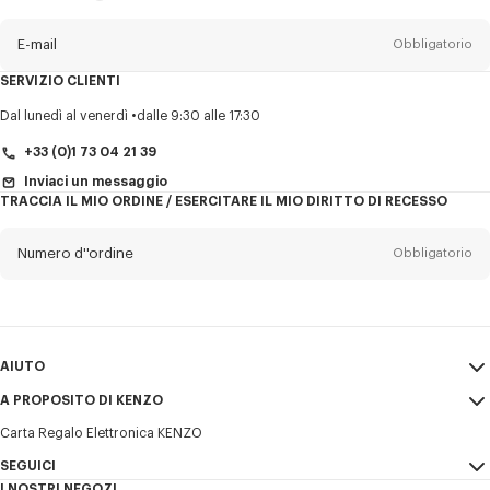
sulla
newsletter
E-mail
Obbligatorio
SERVIZIO CLIENTI
Titolo
Obbligatorio
Dal lunedì al venerdì
dalle 9:30 alle 17:30
+33 (0)1 73 04 21 39
Inviaci un messaggio
TRACCIA IL MIO ORDINE / ESERCITARE IL MIO DIRITTO DI RECESSO
Cognome*
Obbligatorio
Numero d''ordine
Obbligatorio
Nome*
Obbligatorio
E-mail
Obbligatorio
AIUTO
+39
A PROPOSITO DI KENZO
Il mio account
INVIA
Carta Regalo Elettronica KENZO
Guida alle taglie
Condizioni di vendita
Desidero ricevere comunicazioni sui prodotti, servizi ed eventi KENZO,
FAQ
SEGUICI
Note Legali e Termini di utilizzo
che possono essere personalizzati, in particolare sui social network e
I NOSTRI NEGOZI