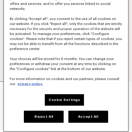
offers and services; and to offer you services linked to social
networks.
By clicking "Accept all", you consent to the use of all cookies on
our website. If you click "Reject all", only the cookies that are strictly
necessary for the security and proper operation of the website will
be activated. To manage your preferences, click "Configure
cookies". Please note that if you reject certain types of cookies, you
may not be able to benefit from all the functions described in the
preference center.
Your choices will be stored for 6 months. You can change your
preferences or withdraw your consent at any time by clicking on
the "Configure cookies" link at the bottom of our website.
For more information on cookies and our partners, please consult
our
privacy policy.
POLO RICAMATA IN LANA MERINO 'KENZO
SIGNATURE'
350 €
Cookie Settings
COLORI :
Grigio Pallido
Reject All
Accept All
Selezionato