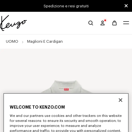
Skip to main content
Skip to footer content
Spedizione e resi gratuiti
Sito
ufficiale
KENZO
UOMO
Maglioni E Cardigan
WELCOME TO KENZO.COM
We and our partners use cookies and other trackers on this website
for several reasons: to ensure its security and smooth operation; to
improve your user experience; to measure and analyze
performance and traffic; to provide you with personalized content,