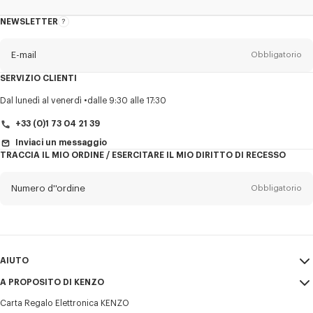
NEWSLETTER
Informazioni
sulla
newsletter
E-mail
Obbligatorio
SERVIZIO CLIENTI
Titolo
Obbligatorio
Dal lunedì al venerdì
dalle 9:30 alle 17:30
+33 (0)1 73 04 21 39
Inviaci un messaggio
TRACCIA IL MIO ORDINE / ESERCITARE IL MIO DIRITTO DI RECESSO
Cognome*
Obbligatorio
Numero d''ordine
Obbligatorio
Nome*
Obbligatorio
E-mail
Obbligatorio
AIUTO
+39
A PROPOSITO DI KENZO
Il mio account
INVIA
Carta Regalo Elettronica KENZO
Guida alle taglie
Condizioni di vendita