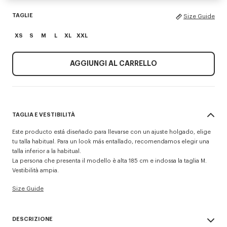
TAGLIE
Size Guide
XS
S
M
L
XL
XXL
AGGIUNGI AL CARRELLO
TAGLIA E VESTIBILITÀ
Este producto está diseñado para llevarse con un ajuste holgado, elige
tu talla habitual. Para un look más entallado, recomendamos elegir una
talla inferior a la habitual.
La persona che presenta il modello è alta 185 cm e indossa la taglia M.
Vestibilità ampia.
Size Guide
DESCRIZIONE