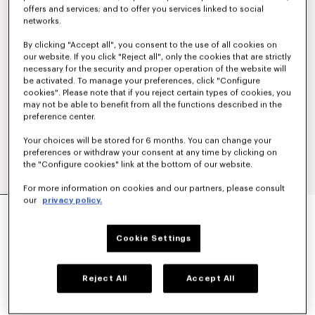
offers and services; and to offer you services linked to social
networks.
By clicking "Accept all", you consent to the use of all cookies on
our website. If you click "Reject all", only the cookies that are strictly
necessary for the security and proper operation of the website will
be activated. To manage your preferences, click "Configure
cookies". Please note that if you reject certain types of cookies, you
may not be able to benefit from all the functions described in the
preference center.
Your choices will be stored for 6 months. You can change your
preferences or withdraw your consent at any time by clicking on
the "Configure cookies" link at the bottom of our website.
For more information on cookies and our partners, please consult
our
privacy policy.
T-SHIRT ADERENTE IN COTONE RICAMATA
'BOKE FLOWER 2.0'
190 €
Cookie Settings
COLORI :
Bianco
Reject All
Accept All
Selezionato