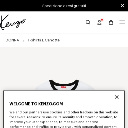
Skip to main content
Skip to footer content
Spedizione e resi gratuiti
Sito
ufficiale
KENZO
DONNA
T-Shirts E Canotte
WELCOME TO KENZO.COM
We and our partners use cookies and other trackers on this website
for several reasons: to ensure its security and smooth operation; to
improve your user experience; to measure and analyze
performance and traffic; to provide you with personalized content,