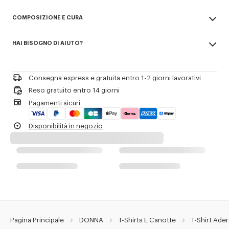
T-shirt aderente a coste 'Boke Flower 2.0'.
COMPOSIZIONE E CURA
Jersey a coste.
Badge del logo ricamato 'Boke Flower 2.0' sul petto.
Made in Portogallo
HAI BISOGNO DI AIUTO?
98% cotton, 2% elastane
Riferimento Prodotto:
FG52TS2174SJ.01
Non candeggiare
Please call us on
+33 (0)1 73 04 21 39
or contact us by
e-mail
.
Non lavare a secco
Stirare a bassa temperatura
Consegna express e gratuita entro 1-2 giorni lavorativi
Asciugatura su filo stendipanni all'ombra
Reso gratuito entro 14 giorni
Non asciugare in asciugatrice
Pagamenti sicuri
Lavaggio leggero delicato a 30°C
Lavaggio professionale in acqua delicato
Disponibilità in negozio
Pagina Principale
DONNA
T-Shirts E Canotte
T-Shirt Ade