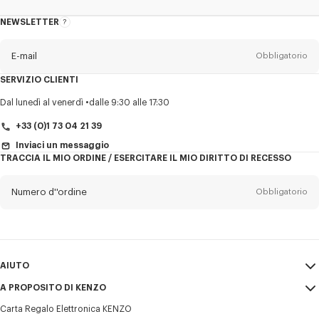
NEWSLETTER
Informazioni
sulla
newsletter
E-mail
Obbligatorio
SERVIZIO CLIENTI
Titolo
Obbligatorio
Dal lunedì al venerdì
dalle 9:30 alle 17:30
+33 (0)1 73 04 21 39
Inviaci un messaggio
TRACCIA IL MIO ORDINE / ESERCITARE IL MIO DIRITTO DI RECESSO
Cognome*
Obbligatorio
Numero d''ordine
Obbligatorio
Nome*
Obbligatorio
E-mail
Obbligatorio
AIUTO
+39
A PROPOSITO DI KENZO
Il mio account
INVIA
Carta Regalo Elettronica KENZO
Guida alle taglie
Condizioni di vendita