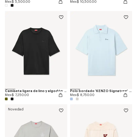
Mex$ 5,500.00
Mex$ 10,500.00
Camiseta ligera de lino y algodón bordada 'KENZO Signature'
Polo bordado 'KENZO Signature' de lana merina
Mex$ 7,250.00
Mex$ 8,750.00
Novedad