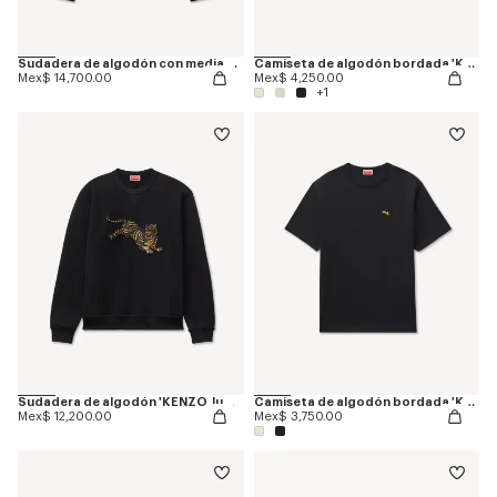
Sudadera de algodón con media cremallera bordada 'KENZO Wildflower'
Camiseta de algodón bordada 'KENZO Signature'
Mex$ 14,700.00
Mex$ 4,250.00
+1
Sudadera de algodón 'KENZO Jumping Tiger'
Camiseta de algodón bordada 'KENZO Jumping Tiger'
Mex$ 12,200.00
Mex$ 3,750.00