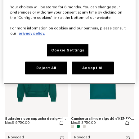
Your choices will be stored for 6 months. You can change your
preferences or withdraw your consent at any time by clicking on
the "Configure cookies" link at the bottom of our website.
Camiseta de algodón 'KENZO Varsity'
Camiseta slim de algodón 'KENZO Eiffel Tower Design'
Mex$ 3,750.00
Mex$ 3,750.00
For more information on cookies and our partners, please consult
our
privacy policy.
Novedad
Novedad
Cookie Settings
Reject All
Accept All
Sudadera con capucha de algodón 'KENZO Eiffel Tower Design'
Camiseta slim de algodón 'KENZO Eiffel Tower Design'
Mex$ 9,750.00
Mex$ 3,750.00
Novedad
Novedad