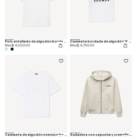
Polo entallado de algodón bordado 'KENZO Tulip'
Camiseta bordada de algodón 'KENZO Sounds'
Mex$ 4,000.00
Mex$ 4,750.00
Camiseta de algodón oversize bordada 'Boke Flower 2.0'
Sudadera con capucha y cremallera de algodón con estampado de espiga 'KENZO Jumping Tiger'