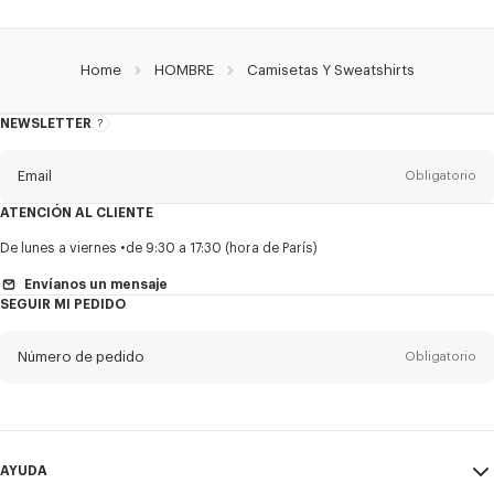
Home
HOMBRE
Camisetas Y Sweatshirts
NEWSLETTER
Acerca
del
boletín
Email
Obligatorio
ATENCIÓN AL CLIENTE
Título
Obligatorio
De lunes a viernes
de 9:30 a 17:30 (hora de París)
Envíanos un mensaje
SEGUIR MI PEDIDO
Nombre*
Obligatorio
Número de pedido
Obligatorio
Appelido*
Obligatorio
Email
Obligatorio
AYUDA