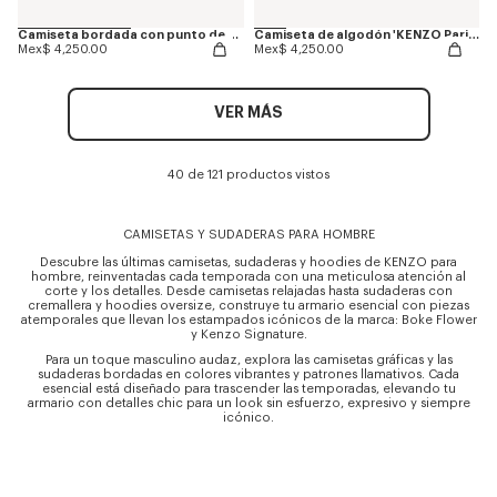
Camiseta bordada con punto de cadeneta de algodón 'KENZO Paris'
Camiseta de algodón 'KENZO Paris Emblem'
Mex$ 4,250.00
Mex$ 4,250.00
VER MÁS
40 de 121 productos vistos
CAMISETAS Y SUDADERAS PARA HOMBRE
Descubre las últimas camisetas, sudaderas y hoodies de KENZO para
hombre, reinventadas cada temporada con una meticulosa atención al
corte y los detalles. Desde camisetas relajadas hasta sudaderas con
cremallera y hoodies oversize, construye tu armario esencial con piezas
atemporales que llevan los estampados icónicos de la marca: Boke Flower
y Kenzo Signature.
Para un toque masculino audaz, explora las camisetas gráficas y las
sudaderas bordadas en colores vibrantes y patrones llamativos. Cada
esencial está diseñado para trascender las temporadas, elevando tu
armario con detalles chic para un look sin esfuerzo, expresivo y siempre
icónico.