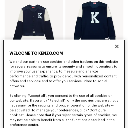
WELCOME TO KENZO.COM
We and our partners use cookies and other trackers on this website
Cárdigan 'KENZO Varsity'
Top 'KENZO Varsity'
for several reasons: to ensure its security and smooth operation; to
Mex$ 11,200.00
Mex$ 7,250.00
improve your user experience; to measure and analyze
performance and traffic; to provide you with personalized content,
Novedad
offers and services; and to offer you services linked to social
networks.
By clicking "Accept all", you consent to the use of all cookies on
our website. If you click "Reject all", only the cookies that are strictly
necessary for the security and proper operation of the website will
be activated. To manage your preferences, click "Configure
cookies". Please note that if you reject certain types of cookies, you
may not be able to benefit from all the functions described in the
preference center.