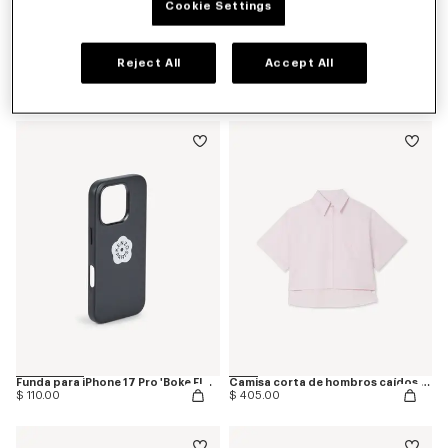
Cookie Settings
Reject All
Accept All
Camiseta entallada de algodón bordada 'Boke Flower 2.0'
Falda midi 'Boke Flower 2.0'
$ 265.00
$ 595.00
Funda para iPhone 17 Pro 'Boke Flower 2.0'
Camisa corta de hombros caídos de popelín de algodón 'Boke Flower 2.0'
$ 110.00
$ 405.00