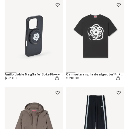
Anillo doble MagSafe 'Boke Flower 2.0'
Camiseta amplia de algodón 'Boke Flower 2.0'
$ 75.00
$ 210.00