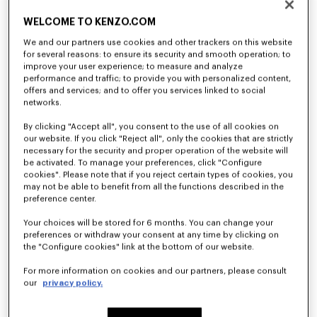
WELCOME TO KENZO.COM
We and our partners use cookies and other trackers on this website
for several reasons: to ensure its security and smooth operation; to
improve your user experience; to measure and analyze
performance and traffic; to provide you with personalized content,
offers and services; and to offer you services linked to social
networks.
By clicking "Accept all", you consent to the use of all cookies on
our website. If you click "Reject all", only the cookies that are strictly
necessary for the security and proper operation of the website will
Pantalón cargo 'Boke Flower 2.0'
Sudadera de algodón 'Boke Flower 2.0'
be activated. To manage your preferences, click "Configure
$ 685.00
$ 405.00
cookies". Please note that if you reject certain types of cookies, you
may not be able to benefit from all the functions described in the
preference center.
Your choices will be stored for 6 months. You can change your
preferences or withdraw your consent at any time by clicking on
the "Configure cookies" link at the bottom of our website.
For more information on cookies and our partners, please consult
our
privacy policy.