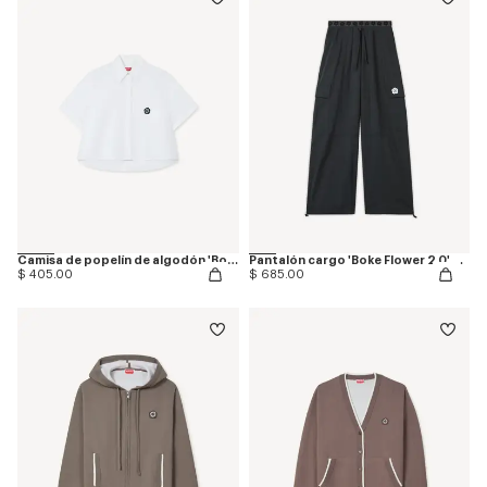
Camisa de popelín de algodón 'Boke Flower 2.0'
Pantalón cargo 'Boke Flower 2.0' de algodón técnico
$ 405.00
$ 685.00