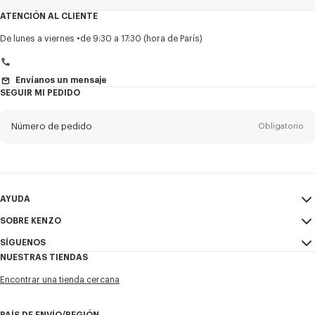
ATENCIÓN AL CLIENTE
Título
Obligatorio
De lunes a viernes
de 9:30 a 17:30 (hora de París)
Envíanos un mensaje
SEGUIR MI PEDIDO
Nombre*
Obligatorio
Número de pedido
Obligatorio
Appelido*
Obligatorio
Email
Obligatorio
AYUDA
+1
SOBRE KENZO
Mi Cuenta
ENVIAR
SÍGUENOS
Guía de tallas
Condiciones de venta
Deseo suscribirme a las comunicaciones de KENZO. Suscribiéndome,
NUESTRAS TIENDAS
Preguntas frecuentes
Aviso Legal y Condiciones de uso
acepto la
Instagram
política de privacidad de KENZO
. Prefiero que se me contacte
por:
Encontrar una tienda cercana
Política de privacidad
Youtube
E-mail
Móvil
Cookie Settings
Facebook