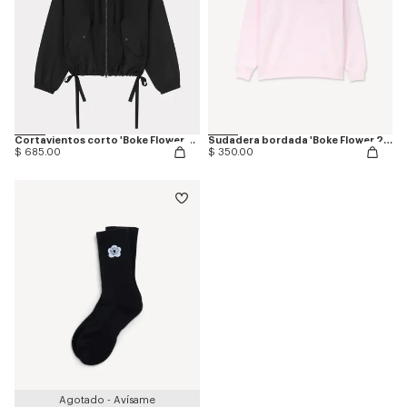
Cortavientos corto 'Boke Flower 2.0'
Sudadera bordada 'Boke Flower 2.0' de algodón
$ 685.00
$ 350.00
Agotado - Avísame