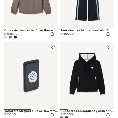
Cortavientos corto 'Boke Flower 2.0'
Pantalón de chándal bordado 'Boke Flower 2.0'
$ 685.00
$ 490.00
Tarjetero MagSafe 'Boke Flower 2.0'
Sudadera con capucha y cremallera de lana y algodón bordada 'Boke Flower 2.0'
$ 110.00
$ 770.00