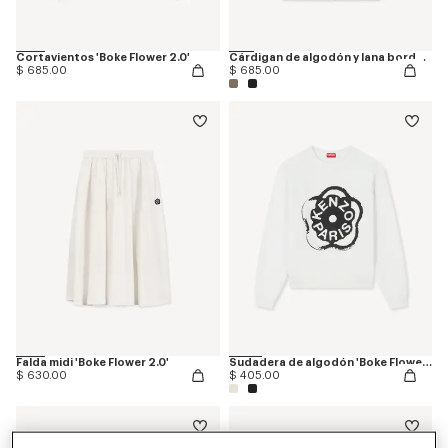
Cortavientos 'Boke Flower 2.0'
Cárdigan de algodón y lana bordado 'Boke Flower 2.0'
$ 685.00
$ 685.00
Falda midi 'Boke Flower 2.0'
Sudadera de algodón 'Boke Flower 2.0'
$ 630.00
$ 405.00