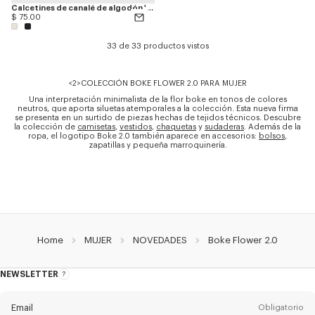
Calcetines de canalé de algodón 'Boke Flower 2.0'
$ 75.00
33 de 33 productos vistos
<2>COLECCIÓN BOKE FLOWER 2.0 PARA MUJER
Una interpretación minimalista de la flor boke en tonos de colores
neutros, que aporta siluetas atemporales a la colección. Esta nueva firma
se presenta en un surtido de piezas hechas de tejidos técnicos. Descubre
la colección de
camisetas
,
vestidos
,
chaquetas
y
sudaderas
. Además de la
ropa, el logotipo Boke 2.0 también aparece en accesorios:
bolsos
,
zapatillas y pequeña marroquinería.
Home
MUJER
NOVEDADES
Boke Flower 2.0
NEWSLETTER
Acerca
del
boletín
Email
Obligatorio