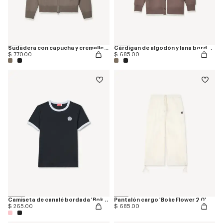
Sudadera con capucha y cremallera de lana y algodón bordada 'Boke Flower 2.0'
Cárdigan de algodón y lana bordado 'Boke Flower 2.0'
$ 770.00
$ 685.00
Camiseta de canalé bordada 'Boke Flower 2.0'
Pantalón cargo 'Boke Flower 2.0'
$ 265.00
$ 685.00